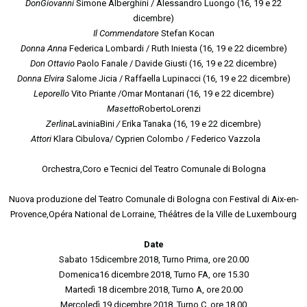
DonGiovanni
Simone Alberghini / Alessandro Luongo (16, 19 e 22
dicembre)
Il Commendatore
Stefan Kocan
Donna Anna
Federica Lombardi / Ruth Iniesta (16, 19 e 22 dicembre)
Don Ottavio
Paolo Fanale / Davide Giusti (16, 19 e 22 dicembre)
Donna Elvira
Salome Jicia / Raffaella Lupinacci (16, 19 e 22 dicembre)
Leporello
Vito Priante /Omar Montanari (16, 19 e 22 dicembre)
Masetto
RobertoLorenzi
Zerlina
LaviniaBini
/
Erika Tanaka (16, 19 e 22 dicembre)
Attori
Klara Cibulova/ Cyprien Colombo / Federico Vazzola
Orchestra,Coro e Tecnici del Teatro Comunale di Bologna
Nuova produzione del Teatro Comunale di Bologna con Festival di Aix-en-
Provence,Opéra National de Lorraine, Théâtres de la Ville de Luxembourg
Date
Sabato 15dicembre 2018, Turno Prima, ore 20.00
Domenica16 dicembre 2018, Turno FA, ore 15.30
Martedì 18 dicembre 2018, Turno A, ore 20.00
Mercoledì 19 dicembre 2018, Turno C, ore 18.00