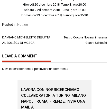
Giovedì 20 dicembre 2018, Turno B, ore 20.00
Sabato 2 2dicembre 2018, Turno P, ore 18.00
Domenica 23 dicembre 2018, Turno D, ore 15.30
Posted in
Notizie
Navigazione
DAMIANO MICHIELETTO DEBUTTA
Teatro Coccia Novara , in scena
articoli
AL BOL’ŠOJ DI MOSCA
Gianni Schicchi
LEAVE A COMMENT
Devi essere
connesso
per inviare un commento.
LAVORA CON NOI! RICERCHIAMO
COLLABORATORI A TORINO, MILANO,
NAPOLI, ROMA, FIRENZE. INVIA UNA
MAIL A: