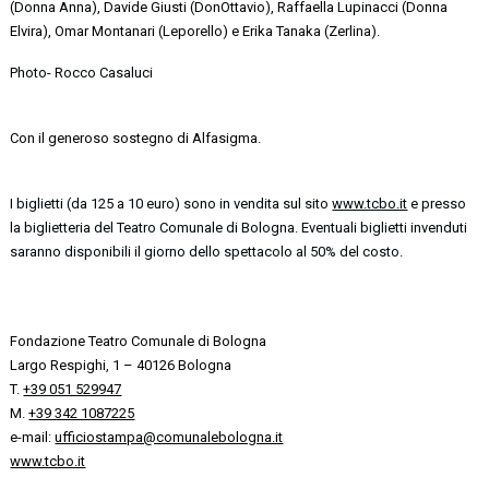
(Donna Anna), Davide Giusti (DonOttavio), Raffaella Lupinacci (Donna
Elvira), Omar Montanari (Leporello) e Erika Tanaka (Zerlina).
Photo- Rocco Casaluci
Con il generoso sostegno di Alfasigma.
I biglietti (da 125 a 10 euro) sono in vendita sul sito
www.tcbo.it
e presso
la biglietteria del Teatro Comunale di Bologna. Eventuali biglietti invenduti
saranno disponibili il giorno dello spettacolo al 50% del costo.
Fondazione Teatro Comunale di Bologna
Largo Respighi, 1 – 40126 Bologna
T.
+39 051 529947
M.
+39 342 1087225
e-mail:
ufficiostampa@comunalebologna.it
www.tcbo.it