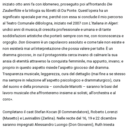
iniziato otto anni fa con
Idomeneo
, proseguito poi affrontando
Die
Zauberflöte
e la trilogia su libretti di Da Ponte. Quest’opera ha un
significato speciale per me, perché con essa si conclude il mio percorso
al Teatro Comunale diBologna, iniziato nel 2007 con
L’Italiana in Algeri
:
undici anni di musica,di crescita professionale e umana e di tante
soddisfazioni artistiche che porterò sempre con me, con riconoscenza e
orgoglio.
Don Giovanni
è un capolavoro assoluto e come tale non esiste e
non esisterà mai un’interpretazione che possa valere per tutte. È un
dramma giocoso, in cui il protagonista cerca invano di calmare la sua
ansia di eternità attraverso la conquista femminile, ma appunto, invano; e
proprio in questo aspetto risiede l’aspetto giocoso del dramma.
Trasparenza musicale, leggerezza, cura del dettaglio (mai fine a se stesso
ma sempre in relazione all’aspetto psicologico e drammaturgico), cura
del suono e della pronuncia – conclude Mariotti – saranno le basi del
lavoro musicale che affronteremo insieme ai solisti, all’orchestra e al
coro».
Completano il cast Stefan Kocan (Il Commendatore), Roberto Lorenzi
(Masetto) e LaviniaBini (Zerlina). Nelle recite del 16, 19 e 22 dicembre
saranno impegnati Alessandro Luongo (Don Giovanni), Ruth Iniesta