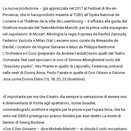
La nuova produzione – già apprezzata nel 2017 al Festival di Aix-en-
Provence, che lo hacoprodotto insieme al TCBO, all’Opéra National de
Lorraine e al Théâtres de la Ville de Luxembourg – è affidata alla guida del
Direttore musicale del TeatroMichele Mariotti, per la prima volta impegnato
nel capolavoro di Mozart. ABologna la regia è ripresa da Rachid Zanouda,
Federico Vazzola e Milan Otal. Lescene sono curate da Alexandre de
Dardel, i costumi da Virginie Gervaise e leluci da Philippe Berthomé.
L’Orchestra e il Coro (preparato da Andrea Faidutti)sono quelli del Teatro
Comunale. Nel cast spiccano le voci di Simone Alberghininel ruolo del
“dissoluto punito”, Vito Priante in quello di Leporello, FedericaLombardi
nelle vesti di Donna Anna, Paolo Fanale in quelle di Don Ottavio e Salome
Jicia come Donna Elvira (15, 18, 20, 23 dicembre).
«È importante per me che il teatro dia sempre la sensazione di essere vivo
e direinventarsi di fronte agli spettatori», scrive Sivadier,
commediografo,scrittore e regista per la prosa e per l’opera lirica, che ha
vinto nel 2005 il prestigioso premio Molière per aver diretto
La morte di
Danton
di Georg Büchner.
«Con il
Don Giovanni
– dice Michele Mariotti – si chiude il ciclo mozartiano