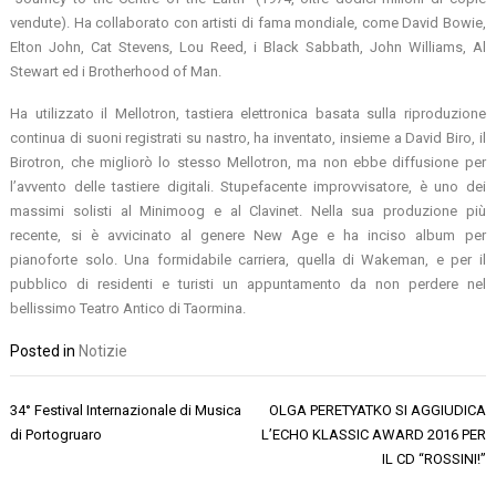
vendute). Ha collaborato con artisti di fama mondiale, come David Bowie,
Elton John, Cat Stevens, Lou Reed, i Black Sabbath, John Williams, Al
Stewart ed i Brotherhood of Man.
Ha utilizzato il Mellotron, tastiera elettronica basata sulla riproduzione
continua di suoni registrati su nastro, ha inventato, insieme a David Biro, il
Birotron, che migliorò lo stesso Mellotron, ma non ebbe diffusione per
l’avvento delle tastiere digitali. Stupefacente improvvisatore, è uno dei
massimi solisti al Minimoog e al Clavinet. Nella sua produzione più
recente, si è avvicinato al genere New Age e ha inciso album per
pianoforte solo. Una formidabile carriera, quella di Wakeman, e per il
pubblico di residenti e turisti un appuntamento da non perdere nel
bellissimo Teatro Antico di Taormina.
Posted in
Notizie
Navigazione
34° Festival Internazionale di Musica
OLGA PERETYATKO SI AGGIUDICA
articoli
di Portogruaro
L’ECHO KLASSIC AWARD 2016 PER
IL CD “ROSSINI!”