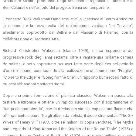
“Anfiteatro Sicilia”, promosso dagli Assessorati regionali al Turismo e ai
Beni Culturali e nell’ambito del progetto Sensi contemporanei.
Il concerto “Rick Wakeman Piano acoustic” si inserisce al Teatro Antico tra
la seconda e la terza recita del melodramma verdiano “La Traviata”,
allestimento coprodotto dal Bellini e dal Massimo di Palermo, con la
collaborazione di Taormina Arte.
Richard Christopher Wakeman (classe 1949), mitico esponente del
progressive rock degli anni settanta, oltre a vantare una brillante carriera
da solista, è noto soprattutto per aver fatto parte degli Yes nel periodo
d’oro della band, contribuendo alla realizzazione di album come “Fragile”,
“Close to the Edge” e “Going for the One”: un rapporto burrascoso fatto di
bruschi abbandoni e reiterati ritorni.
Dopo una prima formazione di pianista classico, Wakemam passa alla
tastiera elettronica e ottiene un rapido successo con il soprannome di
“lunga chioma bionda”, che fa riferimento sia alla capigliatura fluente che
all’imponente statura. Tra gli album da solista, il disco strumentale “The Six
Wives of Henry VIII” (1973, oltre sei milioni di copie vendute), “The Myths
and Legends of King Arthur and the Knights of the Round Table” (1975) e
“Journey to the Centre of the Earth” (1974, oltre dodici milioni di copie