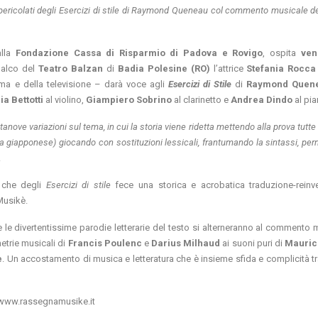
 spericolati degli Esercizi di stile di Raymond Queneau col commento musicale d
alla
Fondazione Cassa di Risparmio di Padova e Rovigo
, ospita
ven
palco del
Teatro Balzan
di
Badia Polesine (RO)
l’attrice
Stefania Rocca
ma e della televisione – darà voce agli
Esercizi di Stile
di
Raymond Quen
ia Bettotti
al violino,
Giampiero Sobrino
al clarinetto e
Andrea Dindo
al pia
anove variazioni sul tema, in cui la storia viene ridetta mettendo alla prova tutte 
rica giapponese) giocando con sostituzioni lessicali, frantumando la sintassi, p
.
 che degli
Esercizi di stile
fece una storica e acrobatica traduzione-reinv
Musikè.
i e le divertentissime parodie letterarie del testo si alterneranno al commento
etrie musicali di
Francis Poulenc
e
Darius Milhaud
ai suoni puri di
Mauric
e
. Un accostamento di musica e letteratura che è insieme sfida e complicità tr
ww.rassegnamusike.it