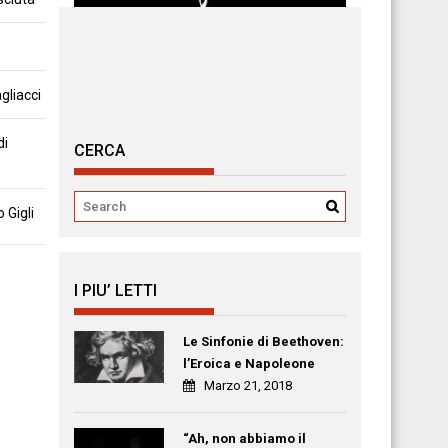
gliacci
di
CERCA
 Gigli
I PIU’ LETTI
Le Sinfonie di Beethoven:
l’Eroica e Napoleone
Marzo 21, 2018
“Ah, non abbiamo il