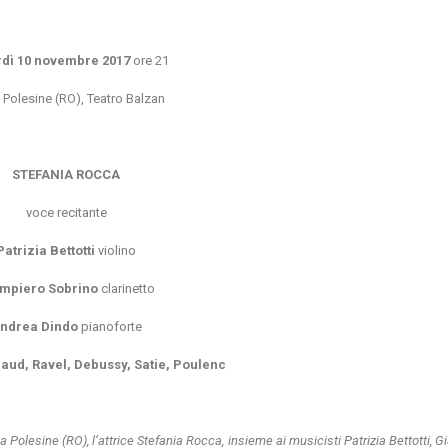
dì 10 novembre 2017
ore 21
 Polesine (RO), Teatro Balzan
STEFANIA ROCCA
voce recitante
Patrizia Bettotti
violino
mpiero Sobrino
clarinetto
ndrea Dindo
pianoforte
aud, Ravel, Debussy, Satie, Poulenc
 Polesine (RO), l’attrice Stefania Rocca, insieme ai musicisti Patrizia Bettotti, 