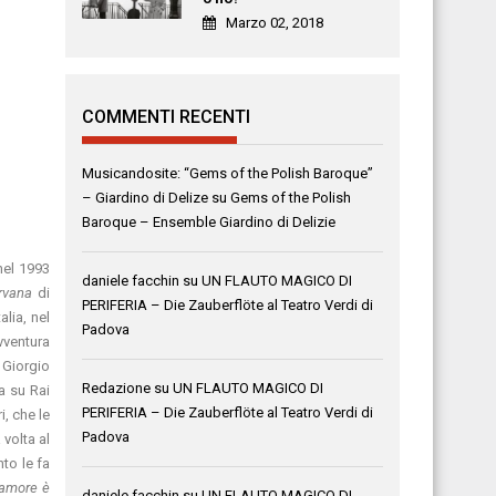
Marzo 02, 2018
COMMENTI RECENTI
Musicandosite: “Gems of the Polish Baroque”
– Giardino di Delize
su
Gems of the Polish
Baroque – Ensemble Giardino di Delizie
nel 1993
daniele facchin
su
UN FLAUTO MAGICO DI
rvana
di
PERIFERIA – Die Zauberflöte al Teatro Verdi di
alia, nel
Padova
vventura
 Giorgio
Redazione
su
UN FLAUTO MAGICO DI
 su Rai
PERIFERIA – Die Zauberflöte al Teatro Verdi di
i, che le
Padova
volta al
nto le fa
’amore è
daniele facchin
su
UN FLAUTO MAGICO DI