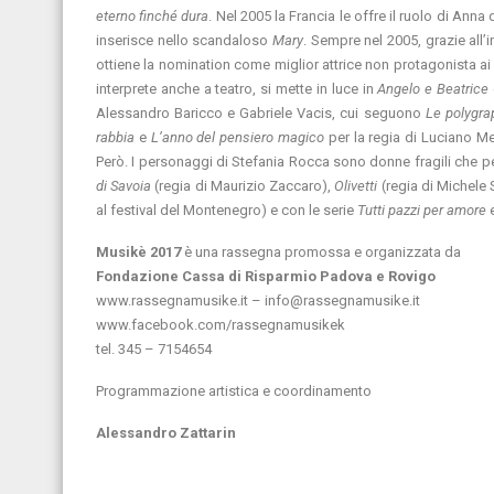
eterno finché dura
. Nel 2005 la Francia le offre il ruolo di Anna 
inserisce nello scandaloso
Mary
. Sempre nel 2005, grazie all’
ottiene la nomination come miglior attrice non protagonista ai 
interprete anche a teatro, si mette in luce in
Angelo e Beatrice
Alessandro Baricco e Gabriele Vacis, cui seguono
Le polygr
rabbia
e
L’anno del pensiero magico
per la regia di Luciano Mel
Però. I personaggi di Stefania Rocca sono donne fragili che pe
di Savoia
(regia di Maurizio Zaccaro),
Olivetti
(regia di Michele 
al festival del Montenegro) e con le serie
Tutti pazzi per amore
Musikè 2017
è una rassegna promossa e organizzata da
Fondazione Cassa di Risparmio Padova e Rovigo
www.rassegnamusike.it – info@rassegnamusike.it
www.facebook.com/rassegnamusikek
tel. 345 – 7154654
Programmazione artistica e coordinamento
Alessandro Zattarin