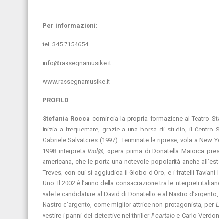
Per informazioni:
tel. 345 7154654
info@rassegnamusike.it
www.rassegnamusike.it
PROFILO
Stefania Rocca
comincia la propria formazione al Teatro Sta
inizia a frequentare, grazie a una borsa di studio, il Centro
Gabriele Salvatores (1997). Terminate le riprese, vola a New Yor
1998 interpreta
Viol@
, opera prima di Donatella Maiorca pre
americana, che le porta una notevole popolarità anche all’estero
Treves, con cui si aggiudica il Globo d’Oro, e i fratelli Tavian
Uno. Il 2002 è l’anno della consacrazione tra le interpreti italia
vale le candidature al David di Donatello e al Nastro d’argent
Nastro d’argento, come miglior attrice non protagonista, per
L
vestire i panni del detective nel thriller
Il cartaio
e Carlo Verdone