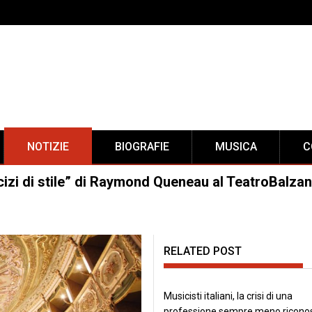
NOTIZIE
BIOGRAFIE
MUSICA
C
cizi di stile” di Raymond Queneau al TeatroBalzan
RELATED POST
Musicisti italiani, la crisi di una
professione sempre meno ricono