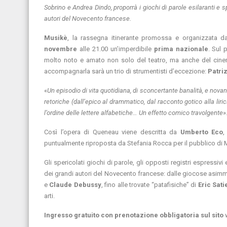
Sobrino e Andrea Dindo, proporrà i giochi di parole esilaranti e
autori del Novecento francese.
Musikè
, la rassegna itinerante promossa e organizzata d
novembre
alle 21.00 un’imperdibile
prima nazionale
. Sul 
molto noto e amato non solo del teatro, ma anche del cine
accompagnarla sarà un trio di strumentisti d’eccezione:
Patriz
«
Un episodio di vita quotidiana, di sconcertante banalità, e novant
retoriche (dall’epico al drammatico, dal racconto gotico alla li
l’ordine delle lettere alfabetiche… Un effetto comico travolgente
»
Così l’opera di Queneau viene descritta da
Umberto Eco
,
puntualmente riproposta da Stefania Rocca per il pubblico di 
Gli spericolati giochi di parole, gli opposti registri espressiv
dei grandi autori del Novecento francese: dalle giocose asimm
e
Claude Debussy
, fino alle trovate “patafisiche” di
Eric Sati
arti.
Ingresso gratuito con prenotazione obbligatoria sul sito
w