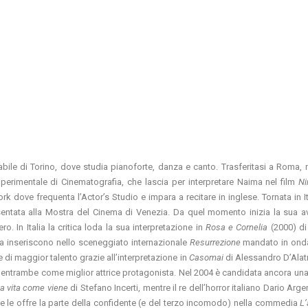
bile di Torino, dove studia pianoforte, danza e canto. Trasferitasi a Roma, 
 Sperimentale di Cinematografia, che lascia per interpretare Naima nel film
Ni
k dove frequenta l’Actor’s Studio e impara a recitare in inglese. Tornata in It
sentata alla Mostra del Cinema di Venezia. Da quel momento inizia la sua a
. In Italia la critica loda la sua interpretazione in
Rosa e Cornelia
(2000) di
i la inseriscono nello sceneggiato internazionale
Resurrezione
mandato in onda
ne di maggior talento grazie all’interpretazione in
Casomai
di Alessandro D’Alatr
o, entrambe come miglior attrice protagonista. Nel 2004 è candidata ancora una 
a vita come viene
di Stefano Incerti, mentre il re dell’horror italiano Dario Arge
 le offre la parte della confidente (e del terzo incomodo) nella commedia
L