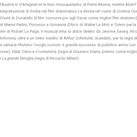
d’Austria in
D’Artagnan et le trois mousquetaires
di Pierre Aknine, mentre Abel Fe
interpretazione di Emilia nel film drammatico
La bestia nel cuore
di Cristina Co
David di Donatello (il film concorre poi agli Oscar come miglior film straniero)
di Memé Perlini,
Processo a Giovanna D’Arco
di Walter Le Moli e
Totem
per la
aphe
di Robert Le Page, il musical
Irma la dolce
diretto da Jerome Savary,
Ric
chionna, oltre a un testo inedito di Arthur Schnitzler,
Scandalo
, per la regia 
r salvarsi rifiutano i luoghi comuni: il grande successo di pubblico arriva con
Soavi),
Edda Ciano e il comunista
(regia di Graziano Diana, premio come miglior
e
La grande famiglia
(regia di Riccardo Milani).