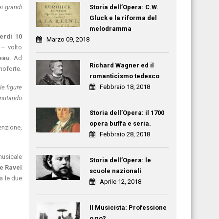
Storia dell’Opera: C.W.
ei grandi
Gluck e la riforma del
melodramma
erdì 10
Marzo 09, 2018
– volto
eau
. Ad
Richard Wagner ed il
noforte.
romanticismo tedesco
Febbraio 18, 2018
le figure
ermutando
Storia dell’Opera: il 1700
opera buffa e seria.
enzione,
Febbraio 28, 2018
 musicale
Storia dell’Opera: le
e Ravel
scuole nazionali
a le due
Aprile 12, 2018
Il Musicista: Professione
o no?