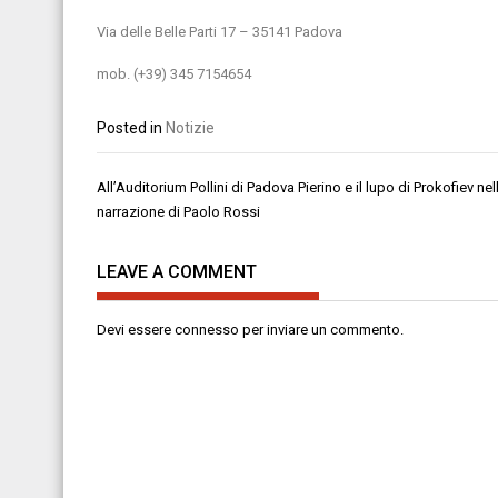
Via delle Belle Parti 17 – 35141 Padova
mob. (+39) 345 7154654
Posted in
Notizie
Navigazione
All’Auditorium Pollini di Padova Pierino e il lupo di Prokofiev nel
articoli
narrazione di Paolo Rossi
LEAVE A COMMENT
Devi essere
connesso
per inviare un commento.