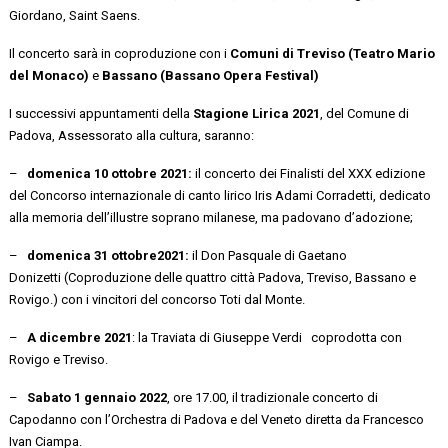
Giordano, Saint Saens.
Il concerto sarà in coproduzione con i
Comuni di Treviso (Teatro Mario
del Monaco)
e
Bassano (Bassano Opera Festival)
I successivi appuntamenti della
Stagione Lirica 2021
, del Comune di
Padova, Assessorato alla cultura, saranno:
–
domenica 10 ottobre
2021
:
il concerto dei Finalisti del XXX edizione
del Concorso internazionale di canto lirico Iris Adami Corradetti, dedicato
alla memoria dell’illustre soprano milanese, ma padovano d’adozione;
–
domenica 31 ottobre
2021:
il Don Pasquale di Gaetano
Donizetti (Coproduzione delle quattro città Padova, Treviso, Bassano e
Rovigo.) con i vincitori del concorso Toti dal Monte.
–
A dicembre
2021
: la Traviata di Giuseppe Verdi coprodotta con
Rovigo e Treviso.
–
Sabato 1 gennaio 2022
, ore 17.00, il tradizionale concerto di
Capodanno con l’Orchestra di Padova e del Veneto diretta da Francesco
Ivan Ciampa.