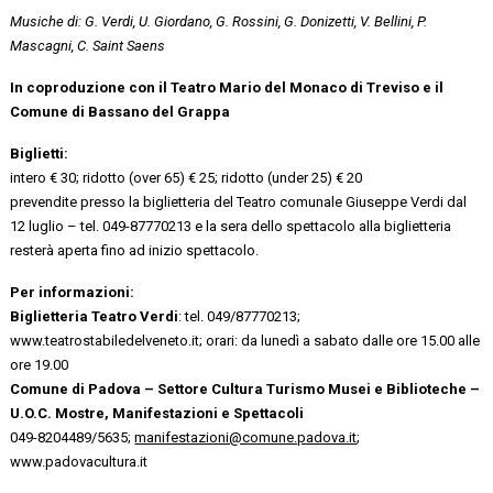
Musiche di: G. Verdi, U. Giordano, G. Rossini, G. Donizetti, V. Bellini, P.
Mascagni, C. Saint Saens
In coproduzione con il Teatro Mario del Monaco di Treviso e il
Comune di Bassano del Grappa
Biglietti:
intero € 30; ridotto (over 65) € 25; ridotto (under 25) € 20
prevendite presso la biglietteria del Teatro comunale Giuseppe Verdi dal
12 luglio – tel. 049-87770213 e la sera dello spettacolo alla biglietteria
resterà aperta fino ad inizio spettacolo.
Per informazioni:
Biglietteria Teatro Verdi
: tel. 049/87770213;
www.teatrostabiledelveneto.it; orari: da lunedì a sabato dalle ore 15.00 alle
ore 19.00
Comune di Padova –
Settore Cultura Turismo Musei e Biblioteche
–
U.O.C. Mostre, Manifestazioni e Spettacoli
049-8204489/5635;
manifestazioni@comune.padova.it
;
www.padovacultura.it