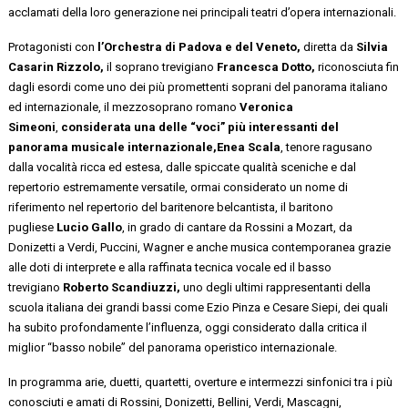
acclamati della loro generazione nei principali teatri d’opera internazionali.
Protagonisti con
l’Orchestra di Padova e del Veneto,
diretta da
Silvia
Casarin Rizzolo,
il soprano trevigiano
Francesca Dotto,
riconosciuta fin
dagli esordi come uno dei più promettenti soprani del panorama italiano
ed internazionale, il mezzosoprano romano
Veronica
Simeoni
,
considerata una delle “voci” più interessanti del
panorama musicale internazionale,
Enea Scala
, tenore ragusano
dalla vocalità ricca ed estesa, dalle spiccate qualità sceniche e dal
repertorio estremamente versatile, ormai considerato un nome di
riferimento nel repertorio del baritenore belcantista, il baritono
pugliese
Lucio Gallo
, in grado di cantare da Rossini a Mozart, da
Donizetti a Verdi, Puccini, Wagner e anche musica contemporanea grazie
alle doti di interprete e alla raffinata tecnica vocale ed il basso
trevigiano
Roberto Scandiuzzi,
uno degli ultimi rappresentanti della
scuola italiana dei grandi bassi come Ezio Pinza e Cesare Siepi, dei quali
ha subito profondamente l’influenza, oggi considerato dalla critica il
miglior “basso nobile” del panorama operistico internazionale.
In programma arie, duetti, quartetti, overture e intermezzi sinfonici tra i più
conosciuti e amati di Rossini, Donizetti, Bellini, Verdi, Mascagni,