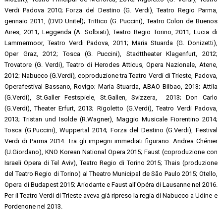
Verdi Padova 2010; Forza del Destino (G. Verdi), Teatro Regio Parma,
gennaio 2011, (DVD Unitel); Trittico (G. Puccini), Teatro Colon de Buenos
Aires, 2011; Leggenda (A. Solbiati), Teatro Regio Torino, 2011; Lucia di
Lammermoor, Teatro Verdi Padova, 2011; Maria Stuarda (G. Donizetti),
Oper Graz, 2012; Tosca (G. Puccini), Stadttheater Klagenfurt, 2012;
Trovatore (G. Verdi), Teatro di Herodes Atticus, Opera Nazionale, Atene,
2012; Nabucco (G.Verdi)
,
coproduzione tra Teatro Verdi di Trieste, Padova,
Operafestival Bassano
,
Rovigo; Maria Stuarda, ABAO Bilbao, 2013; Attila
(G.Verdi), St.Galler Festspiele, St.Gallen, Svizzera, 2013; Don Carlo
(G.Verdi), Theater Erfurt, 2013; Rigoletto (G.Verdi), Teatro Verdi Padova,
2013; Tristan und Isolde (R.Wagner), Maggio Musicale Fiorentino 2014;
Tosca (G.Puccini), Wuppertal 2014; Forza del Destino (G.Verdi), Festival
Verdi di Parma 2014. Tra gli impegni immediati figurano: Andrea Chénier
(U.Giordano), KNO Korean National Opera 2015; Faust (coproduzione con
Israeli Opera di Tel Aviv), Teatro Regio di Torino 2015; Thais (produzione
del Teatro Regio di Torino) al Theatro Municipal de São Paulo 2015; Otello,
Opera di Budapest 2015; Ariodante e Faust all’Opéra di Lausanne nel 2016.
Per il Teatro Verdi di Trieste aveva già ripreso la regia di Nabucco a Udine e
Pordenone nel 2013.