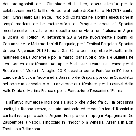
dei protagonisti de L’Olimpiade di L. Leo, opera allestita per le
celebrazioni per Carlo III di Borbone al Teatro di San Carlo. Nel 2018 canta,
per il Gran Teatro La Fenice, il ruolo di Costanza nella prima esecuzione in
tempi moderni de Le metamorfosi di Pasquale, opera di Spontini
recentemente ritrovata e poi debutta come Elvira ne L’Italiana in Algeri
all’Opéra di Toulon. A settembre 2018 veste nuovamente i panni di
Costanza ne Le Metamorfosi di Pasquale, per il Festival Pergolesi-Spontini
di Jesi. A gennaio 2019 torna al San Carlo per interpretare Musetta nelle
matineès de La Bohème e poi, a marzo, per i ruoli di Stella e Giulietta ne
Les Contes d’Hoffmann. Ad aprile è al Gran Teatro La Fenice per il
Requiem di Mozart. A luglio 2019 debutta come Euridice nell’Orfeo e
Euridice di Gluck a Padova ed a Bassano del Grappa; poi come Coscoletto
nell’operetta Coscoletto o Il Lazzarone di Offenbach per il Festival della
Valle D’Itria di Martina Franca e per la Fondazione Toscanini di Parma.
Ha all’attivo numerose incisioni sia audio che video fra cui, in prossima
uscita, La Riconoscenza, cantata pastorale ed encomiastica di Rossini in
cui ha il ruolo principale di Argene. Fra i prossimi impegni: Papagena in Die
Zauberflöte a Napoli, Pinocchio in Pinocchio a Venezia, Arsenia in Don
Trastullo a Bellinzona.