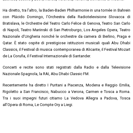
Ha diretto, tra l’altro, la Baden-Baden Philharmonie in una tornée in Bahrein
con Plácido Domingo, l’Orchestra della Radiotelevisione Slovacca di
Bratislava, le Orchestre del Teatro Carlo Felice di Genova, Teatro San Carlo
di Napoli, Teatro Mariinski di San Pietroburgo, Los Angeles Opera, Teatro
Nazionale d’Ungheria nonché le orchestre da camera di Berlino, Praga e
Qatar. È stato ospite di prestigiose istituzioni musicali quali Abu Dhabi
Classics, il Festival di musica contemporanea di Alicante, il Festival Mozart
de La Coruña, il Festival Internazionale di Santander.
Concerti e recite sono stati registrati dalla Radio e dalla Televisione
Nazionale Spagnola, la RAI, Abu Dhabi Classic FM.
Recentemente ha diretto I Puritani a Piacenza, Modena e Reggio Emilia,
Rigoletto a San Francisco, Nabucco a Verona, Carmen e Tosca a Roma.
Tra i suoi impegni futuri citiamo La Vedova Allegra a Padova, Tosca
all’Opera di Roma, Le Compte Ory a Liegi.