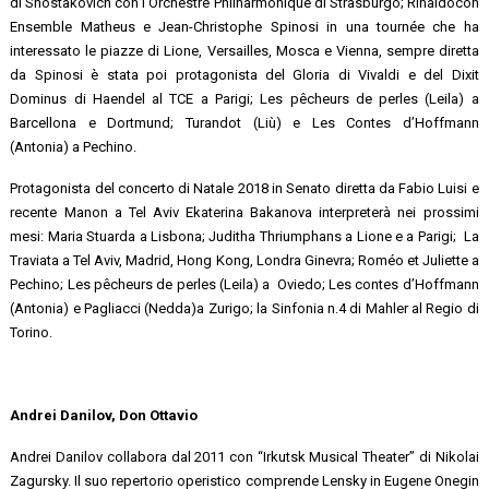
di Shostakovich con l’Orchestre Philharmonique di Strasburgo; Rinaldocon
Ensemble Matheus e Jean-Christophe Spinosi in una tournée che ha
interessato le piazze di Lione, Versailles, Mosca e Vienna, sempre diretta
da Spinosi è stata poi protagonista del Gloria di Vivaldi e del Dixit
Dominus di Haendel al TCE a Parigi; Les pêcheurs de perles (Leila) a
Barcellona e Dortmund; Turandot (Liù) e Les Contes d’Hoffmann
(Antonia) a Pechino.
Protagonista del concerto di Natale 2018 in Senato diretta da Fabio Luisi e
recente Manon a Tel Aviv Ekaterina Bakanova interpreterà nei prossimi
mesi: Maria Stuarda a Lisbona; Juditha Thriumphans a Lione e a Parigi; La
Traviata a Tel Aviv, Madrid, Hong Kong, Londra Ginevra; Roméo et Juliette a
Pechino; Les pêcheurs de perles (Leila) a Oviedo; Les contes d’Hoffmann
(Antonia) e Pagliacci (Nedda)a Zurigo; la Sinfonia n.4 di Mahler al Regio di
Torino.
Andrei Danilov, Don Ottavio
Andrei Danilov collabora dal 2011 con “Irkutsk Musical Theater” di Nikolai
Zagursky. Il suo repertorio operistico comprende Lensky in ​Eugene Onegin​