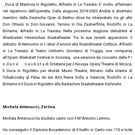
, Duca di Mantova in Rigoletto, ​Alfredo in L​a Traviata.​ E’ molto affermato
nel repertorio dell’operetta. Dalla stagione 2019-2020 Andrei è diventato
membro della Deutsche Oper di Berlino dove ha interpretato tra gli altri
Don Ottavio in Don Giovanni​, Tamino in ​Die Zauberflöte​, Rodolfo in La
Boheme​, Alfredo in ​La Traviata. Nella prossima stagione debutterà al
Wiesbaden Hessisches Staatstheater. Tra le sue recenti apparizioni: il
debutto di Nemorino in ​L’elisir d’amore alla Staatstheater Cottbus, Alfredo
in ​La Traviata al Teatro Umberto Giordano di Foggia, una comparsa
all’Opern Werkstatt Festival in Svizzera, una versione da concerto della P​ r
o d a n á n e v ě s t a di Smetana per il Novaya Opera Theatre di Mosca,
Il Duca in R​igoletto per Irkutsk Music Theatre, Almeric nella Iolanta di
Tchaikovsky al Palau de les Arts Reina Sofia a Valencia, Rodolfo in ​La
Boheme e Il Duca in Rigoletto alla Badisches Staatstheater Karlsruhe.
Michela Antenucci, Zerlina
Michela Antenucci ha studiato canto con il M°Antonio Lemmo.
Ha conseguito il Diploma Accademico di II livello in Canto con 110 e lode