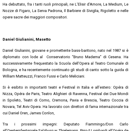
Ha debuttato, fra i tanti ruoli principali, ne L’Elisir d’Amore, La Medium, Le
Nozze di Figaro, La Serva Padrona, Il Barbiere di Siviglia, Rigoletto e nelle
opere sacre dei maggiori compositori.
Daniel Giulianini, Masetto
Daniel Giulianini, giovane e promettente bass-baritono, nato nel 1987 si è
diplomato con lode al Conservatorio “Bruno Maderna” di Cesena. Ha
successivamente frequestato la Scuola dell’Opera al Teatro Comunale di
Bologna, e ha recentemente continuato gli studi di canto sotto la guida di
William Matteuzzi, Franco Fussi e Carlo Meliciani.
Si è esibito in importanti teatri e Festival in Italia e all’estero: Opéra di
Nizza, Opéra de Paris, Teatro Alighieri di Ravenna, Festival dei Due Mondi
in Spoleto, Teatri di Como, Cremona, Pavia e Brescia, Teatro Coccia di
Novara, Tel Aviv Opera. Ha lavorato con direttori di fama internazionale tra
cui Daniel Oren, James Conlon,
Tra i prossimi impegni: Deputato Fiammingo/Don Carlo
all’Oesternfestspiele Salzburg w. Thielemann, Pirro/I Lombardi all’Opéra de