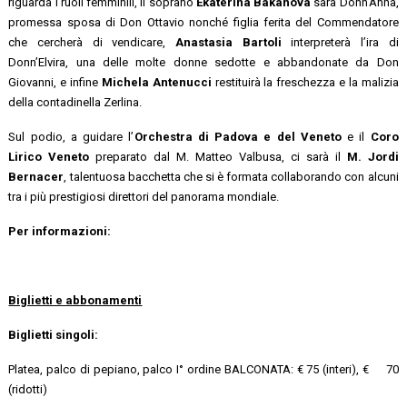
riguarda i ruoli femminili, il soprano
Ekaterina Bakanova
sarà Donn’Anna,
promessa sposa di Don Ottavio nonché figlia ferita del Commendatore
che cercherà di vendicare,
Anastasia Bartoli
interpreterà l’ira di
Donn’Elvira, una delle molte donne sedotte e abbandonate da Don
Giovanni, e infine
Michela Antenucci
restituirà la freschezza e la malizia
della contadinella Zerlina.
Sul podio, a guidare l’
Orchestra di Padova e del Veneto
e il
Coro
Lirico Veneto
preparato dal M. Matteo Valbusa, ci sarà il
M. Jordi
Bernacer
, talentuosa bacchetta che si è formata collaborando con alcuni
tra i più prestigiosi direttori del panorama mondiale.
Per informazioni:
Biglietti e abbonamenti
Biglietti singoli:
Platea, palco di pepiano, palco I° ordine BALCONATA: € 75 (interi), € 70
(ridotti)