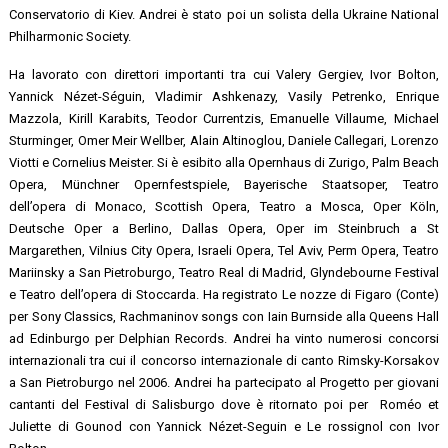
Conservatorio di Kiev. Andrei è stato poi un solista della Ukraine National
Philharmonic Society.
Ha lavorato con direttori importanti tra cui Valery Gergiev, Ivor Bolton,
Yannick Nézet-Séguin, Vladimir Ashkenazy, Vasily Petrenko, Enrique
Mazzola, Kirill Karabits, Teodor Currentzis, Emanuelle Villaume, Michael
Sturminger, Omer Meir Wellber, Alain Altinoglou, Daniele Callegari, Lorenzo
Viotti e Cornelius Meister. Si è esibito alla Opernhaus di Zurigo, Palm Beach
Opera, Münchner Opernfestspiele, Bayerische Staatsoper, Teatro
dell’opera di Monaco, Scottish Opera, Teatro a Mosca, Oper Köln,
Deutsche Oper a Berlino, Dallas Opera, Oper im Steinbruch a St
Margarethen, Vilnius City Opera, Israeli Opera, Tel Aviv, Perm Opera, Teatro
Mariinsky a San Pietroburgo, Teatro Real di Madrid, Glyndebourne Festival
e Teatro dell’opera di Stoccarda. Ha registrato Le nozze di Figaro (Conte)
per Sony Classics, Rachmaninov songs con Iain Burnside alla Queens Hall
ad Edinburgo per Delphian Records. Andrei ha vinto numerosi concorsi
internazionali tra cui il concorso internazionale di canto Rimsky-Korsakov
a San Pietroburgo nel 2006. Andrei ha partecipato al Progetto per giovani
cantanti del Festival di Salisburgo dove è ritornato poi per Roméo et
Juliette di Gounod con Yannick Nézet-Seguin e Le rossignol con Ivor