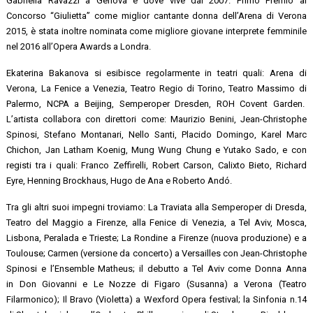
Gabriella Ravazzi a Genova e dove vive dal 2007. Primo Premio al
Concorso “Giulietta” come miglior cantante donna dell’Arena di Verona
2015, è stata inoltre nominata come migliore giovane interprete femminile
nel 2016 all’Opera Awards a Londra.
Ekaterina Bakanova si esibisce regolarmente in teatri quali: Arena di
Verona, La Fenice a Venezia, Teatro Regio di Torino, Teatro Massimo di
Palermo, NCPA a Beijing, Semperoper Dresden, ROH Covent Garden.
L’artista collabora con direttori come: Maurizio Benini, Jean-Christophe
Spinosi, Stefano Montanari, Nello Santi, Placido Domingo, Karel Marc
Chichon, Jan Latham Koenig, Mung Wung Chung e Yutako Sado, e con
registi tra i quali: Franco Zeffirelli, Robert Carson, Calixto Bieto, Richard
Eyre, Henning Brockhaus, Hugo de Ana e Roberto Andó.
Tra gli altri suoi impegni troviamo: La Traviata alla Semperoper di Dresda,
Teatro del Maggio a Firenze, alla Fenice di Venezia, a Tel Aviv, Mosca,
Lisbona, Peralada e Trieste; La Rondine a Firenze (nuova produzione) e a
Toulouse; Carmen (versione da concerto) a Versailles con Jean-Christophe
Spinosi e l’Ensemble Matheus; il debutto a Tel Aviv come Donna Anna
in Don Giovanni e Le Nozze di Figaro (Susanna) a Verona (Teatro
Filarmonico); Il Bravo (Violetta) a Wexford Opera festival; la Sinfonia n.14