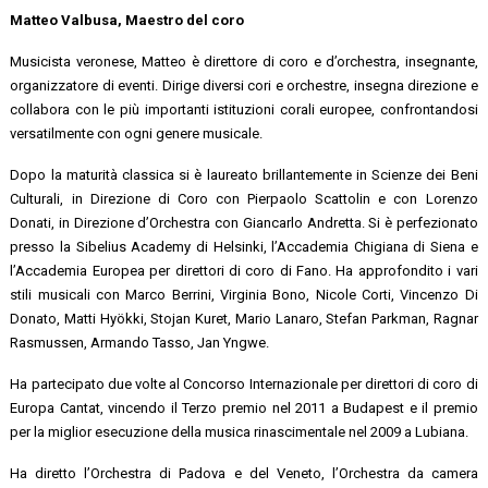
Matteo Valbusa, Maestro del coro
Musicista veronese, Matteo è direttore di coro e d’orchestra, insegnante,
organizzatore di eventi. Dirige diversi cori e orchestre, insegna direzione e
collabora con le più importanti istituzioni corali europee, confrontandosi
versatilmente con ogni genere musicale.
Dopo la maturità classica si è laureato brillantemente in Scienze dei Beni
Culturali, in Direzione di Coro con Pierpaolo Scattolin e con Lorenzo
Donati, in Direzione d’Orchestra con Giancarlo Andretta. Si è perfezionato
presso la Sibelius Academy di Helsinki, l’Accademia Chigiana di Siena e
l’Accademia Europea per direttori di coro di Fano. Ha approfondito i vari
stili musicali con Marco Berrini, Virginia Bono, Nicole Corti, Vincenzo Di
Donato, Matti Hyökki, Stojan Kuret, Mario Lanaro, Stefan Parkman, Ragnar
Rasmussen, Armando Tasso, Jan Yngwe.
Ha partecipato due volte al Concorso Internazionale per direttori di coro di
Europa Cantat, vincendo il Terzo premio nel 2011 a Budapest e il premio
per la miglior esecuzione della musica rinascimentale nel 2009 a Lubiana.
Ha diretto l’Orchestra di Padova e del Veneto, l’Orchestra da camera