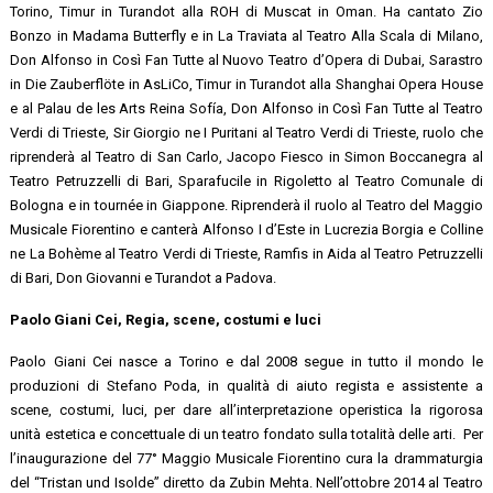
Torino, Timur in Turandot alla ROH di Muscat in Oman. Ha cantato Zio
Bonzo in Madama Butterfly e in La Traviata al Teatro Alla Scala di Milano,
Don Alfonso in Così Fan Tutte al Nuovo Teatro d’Opera di Dubai, Sarastro
in Die Zauberflöte in AsLiCo, Timur in Turandot alla Shanghai Opera House
e al Palau de les Arts Reina Sofía, Don Alfonso in Così Fan Tutte al Teatro
Verdi di Trieste, Sir Giorgio ne I Puritani al Teatro Verdi di Trieste, ruolo che
riprenderà al Teatro di San Carlo, Jacopo Fiesco in Simon Boccanegra al
Teatro Petruzzelli di Bari, Sparafucile in Rigoletto al Teatro Comunale di
Bologna e in tournée in Giappone. Riprenderà il ruolo al Teatro del Maggio
Musicale Fiorentino e canterà Alfonso I d’Este in Lucrezia Borgia e Colline
ne La Bohème al Teatro Verdi di Trieste, Ramfis in Aida al Teatro Petruzzelli
di Bari, Don Giovanni e Turandot a Padova.
Paolo Giani Cei, Regia, scene, costumi e luci
Paolo Giani Cei nasce a Torino e dal 2008 segue in tutto il mondo le
produzioni di Stefano Poda, in qualità di aiuto regista e assistente a
scene, costumi, luci, per dare all’interpretazione operistica la rigorosa
unità estetica e concettuale di un teatro fondato sulla totalità delle arti. Per
l’inaugurazione del 77° Maggio Musicale Fiorentino cura la drammaturgia
del “Tristan und Isolde” diretto da Zubin Mehta. Nell’ottobre 2014 al Teatro