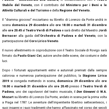
Stabile del Veneto
, con il contributo del
Ministero per i Beni e le
Attività Culturali e del Turismo
e della
Regione del Veneto.
Il “dramma giocoso” mozartiano su libretto di Lorenzo da Ponte andrà in
scena
domenica 29 dicembre
alle
ore 18.00
e
martedì 31 dicembre
alle
ore 20.45
al
Teatro Verdi di Padova
e sarà diretto dal Maestro
Jordi
Bernacer
alla guida dell’
Orchestra di Padova e del Veneto
, con la
partecipazione del
Coro Lirico Veneto
.
Il nuovo allestimento in coproduzione con il Teatro Sociale di Rovigo sarà
firmato da
Paolo Giani Cei
, autore anche delle scene, dei costumi e delle
luci.
Dopo i fortunati appuntamenti estivi e autunnali premiati dalla sempre
calorosa e numerosa partecipazione del pubblico, la
Stagione Lirica
2019
si congeda mettendo in scena,
domenica 29 dicembre
alle
ore
18.00
e
martedì 31 dicembre
alle
ore 20.45
presso il
Teatro Verdi di
Padova
, uno dei capolavori del teatro musicale, il
Don Giovanni
di
W.A.
Mozart
su libretto di Lorenzo Da Ponte, andato in scena per la prima volta
a Praga nel 1787. Le avventure dell’impenitente libertino settecentesco, i
suoi inganni e i suoi tradimenti che hanno affascinato nel corso dei secoli