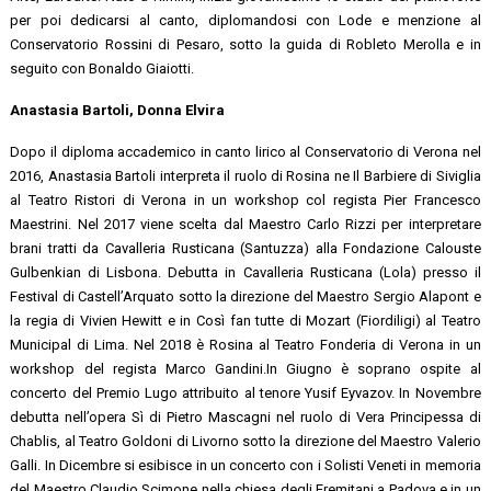
per poi dedicarsi al canto, diplomandosi con Lode e menzione al
Conservatorio Rossini di Pesaro, sotto la guida di Robleto Merolla e in
seguito con Bonaldo Giaiotti.
Anastasia Bartoli, Donna Elvira
Dopo il diploma accademico in canto lirico al Conservatorio di Verona nel
2016, Anastasia Bartoli interpreta il ruolo di Rosina ne Il Barbiere di Siviglia
al Teatro Ristori di Verona in un workshop col regista Pier Francesco
Maestrini. Nel 2017 viene scelta dal Maestro Carlo Rizzi per interpretare
brani tratti da Cavalleria Rusticana (Santuzza) alla Fondazione Calouste
Gulbenkian di Lisbona. Debutta in Cavalleria Rusticana (Lola) presso il
Festival di Castell’Arquato sotto la direzione del Maestro Sergio Alapont e
la regia di Vivien Hewitt e in Così fan tutte di Mozart (Fiordiligi) al Teatro
Municipal di Lima. Nel 2018 è Rosina al Teatro Fonderia di Verona in un
workshop del regista Marco Gandini.In Giugno è soprano ospite al
concerto del Premio Lugo attribuito al tenore Yusif Eyvazov. In Novembre
debutta nell’opera Sì di Pietro Mascagni nel ruolo di Vera Principessa di
Chablis, al Teatro Goldoni di Livorno sotto la direzione del Maestro Valerio
Galli. In Dicembre si esibisce in un concerto con i Solisti Veneti in memoria
del Maestro Claudio Scimone nella chiesa degli Eremitani a Padova e in un