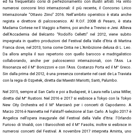
ed ha frequentato corsi di perfezionamento con illustri artisti. Ha vinto
numerosi concorsi lirici internazionali: il più recente, il Concorso Lirico
Internazionale “Ottavio Ziino” 2016. Nell’ambito operistico è stata anche
regista e direttore di palcoscenico. Al R.O.F. 2008 di Pesaro, è stata
Madama Cortese ne Il Viaggio a Reims, poi anche a Treviso e Jesi. Allieva
dell’Accademia del Belcanto “Rodolfo Celletti” nel 2012, viene subito
impegnata in quattro produzioni del Festival della Valle d’Itria di Martina
Franca dove, nel 2013, torna come Cintia ne L’Ambizione delusa di L. Leo.
Da allora amplia il suo repertorio con quello barocco e madrigalistico
collaborando, anche per palcoscenici internazionali, con l’Ass. La
Risonanza ed il M° Bonizzoni e con l’Ass. Costanzo Porta ed il M° Greco.
Sin dalla prima del 2012, è una presenza constante nel cast de La Traviata
con la regia di Ozpetek, diretta dai Maestri Mariotti, Santi, Palumbo.
Nel 2015, sempre al San Carlo e poi a Budapest, è Laura nella Luisa Miller,
diretta dal M° Rustioni. Nel 2016 e 2017 si esibisce a Tokyo con la Tokyo
New City Orchestra ed il M° Marcianò per i concerti di Capodanno. A
Marzo 2016 è Nannetta nel Falstaff-selezione al San Carlo. A luglio 2017 è
Angelica nell’opera inaugurale del Festival della Valle d’Itria: l’Orlando
Furioso di Vivaldi, con I Barocchisti ed il M° Fasolis; inoltre si esibisce in
numerosi concerti del Festival. A novembre 2017 interpreta Aminta, uno