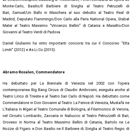
Monte-Carlo, Basilio/Il Barbiere di Siviglia al Teatro Petruzelli di
Bari, Samuel/Un Ballo in Maschera al suo debutto al Teatro Real di
Madrid, Deputato Fiammingo/Don Carlo alla Paris National Opera, Stabat
Mater al Teatro Massimo “Vincenzo Bellini” di Catania e Masetto/Don
Giovanni al Teatro Verdi di Padova.
Daniel Giulianini ha vinto importanti concorsi tra cui il Concorso “Etta
Limiti” (2012) e As.Li.Co (2015).
Abramo Rosalen, Commendatore
Ha debuttato per La Biennale di Venezia nel 2002 con l’opera
contemporanea Big Bang Circus di Claudio Ambrosini, eseguita anche al
Teatro Lirico di Trieste e al Teatro San Carlo di Napoli. Ha debuttato come
Commendatore in Don Giovanni al Teatro La Fenice di Venezia, Mustafà ne
L’Italiana in Algeri al Teatro Comunale di Bologna, al Filarmonico di Verona,
nel Circuito Lombardo, Zaccaria in Nabucco al Teatro Petruzzelli di Bari,
Oroveso in Norma al Teatro Massimo Bellini di Catania, Bartolo ne Le
Nozze di Figaro e Don Basilio ne Il Barbiere di Siviglia al Teatro Regio di