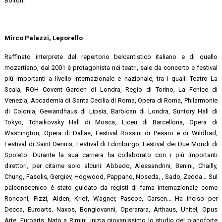
Bolton.
Mirco Palazzi, Leporello
Raffinato interprete del repertorio belcantistico italiano e di quello
mozartiano, dal 2001 è protagonista nei teatri, sale da concerto e festival
più importanti a livello internazionale e nazionale, tra i quali: Teatro La
Scala, ROH Covent Garden di Londra, Regio di Torino, La Fenice di
Venezia, Accademia di Santa Cecilia di Roma, Opera di Roma, Philarmonie
di Colonia, Gewandhaus di Lipsia, Barbican di Londra, Suntory Hall di
Tokyo, Tchaikovsky Hall di Mosca, Liceu di Barcellona, Opera di
Washington, Opera di Dallas, Festival Rossini di Pesaro e di Wildbad,
Festival di Saint Dennis, Festival di Edimburgo, Festival dei Due Mondi di
Spoleto. Durante la sua carriera ha collaborato con i più importanti
direttori, per citarne solo alcuni: Abbado, Alessandrini, Benini, Chailly,
Chung, Fasolis, Gergiev, Hogwood, Pappano, Noseda, , Sado, Zedda… Sul
palconscenico è stato guidato da registi di fama internazionale come
Ronconi, Pizzi, Alden, Krief, Wagner, Pascoe, Carsen… Ha inciso per
Decca, Euroarts, Naxos, Bongiovanni, Operarara, Arthaus, Unitel, Opus
Arte, Euroarts. Nato a Rimini, inizia giovanissimo lo studio del pianoforte