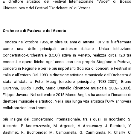
È direttore artistico del Festival Internazionale “Voce!” di Bosco
Chiesanuova e del Festival “Dodekantus” di Verona.
Orchestra di Padova e del Veneto
Fondata nell’ottobre 1966, in oltre 50 anni di attività l’OPV si è affermata
come una delle principali orchestre italiane. Unica Istituzione
Concertistico-Orchestrale (I.C.O.) attiva in Veneto, realizza circa 120 tra
concerti e opere liriche ogni anno, con una propria Stagione a Padova,
concerti in Regione e per le più importanti Società di concerti e Festival in
Italia e all’estero. Dal 1983 la direzione artistica e musicale dell’Orchestra è
stata affidata a Peter Maag (direttore principale, 1983-2001), Bruno
Giuranna, Guido Turchi, Mario Brunello (direttore musicale, 2002- 2003),
Filippo Juvarra. Nel settembre 2015 Marco Angius ha assunto l’incarico di
direttore musicale e artistico. Nella sua lunga vita artistica l’OPV annovera
collaborazioni con i nomi
più insigni del concertismo internazionale, tra i quali si ricordano S.
Accardo, P. Anderszewski, M. Argerich, V. Ashkenazy, J. Barbirolli, Y.
Bashmet, R. Buchbinder, M. Campanella, G. Carmignola, R. Chailly, C.