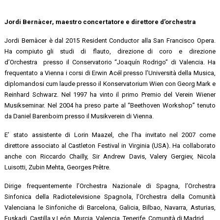
Jordi Bernàcer,
maestro concertatore e direttore d’orchestra
Jordi Bernàcer è dal 2015 Resident Conductor alla San Francisco Opera.
Ha compiuto gli studi di flauto, direzione di coro e direzione
d’Orchestra presso il Conservatorio “Joaquín Rodrigo” di Valencia. Ha
frequentato a Vienna i corsi di Erwin Acél presso l’Università della Musica,
diplomandosi cum laude presso il Konservatorium Wien con Georg Mark e
Reinhard Schwarz. Nel 1997 ha vinto il primo Premio del Verein Wiener
Musikseminar. Nel 2004 ha preso parte al “Beethoven Workshop” tenuto
da Daniel Barenboim presso il Musikverein di Vienna.
E’ stato assistente di Lorin Maazel, che l’ha invitato nel 2007 come
direttore associato al Castleton Festival in Virginia (USA). Ha collaborato
anche con Riccardo Chailly, Sir Andrew Davis, Valery Gergiev, Nicola
Luisotti, Zubin Mehta, Georges Prêtre.
Dirige frequentemente l’Orchestra Nazionale di Spagna, l’Orchestra
Sinfonica della Radiotelevisione Spagnola, l’Orchestra della Comunità
Valenciana le Sinfoniche di Barcelona, Galicia, Bilbao, Navarra, Asturias,
Euskadi, Castilla y León, Murcia, Valencia, Tenerife, Comunità di Madrid.