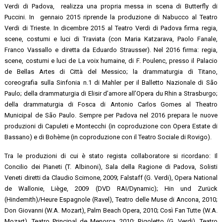
Verdi di Padova, realizza una propria messa in scena di Butterfly di
Puccini. In gennaio 2015 riprende la produzione di Nabucco al Teatro
Verdi di Trieste. In dicembre 2015 al Teatro Verdi di Padova firma regia,
scene, costumi e luci di Traviata (con Maria Katzarava, Paolo Fanale,
Franco Vassallo e diretta da Eduardo Strausser). Nel 2016 firma: regia,
scene, costumi e luci de La voix humaine, di F. Poulenc, presso il Palacio
de Bellas Artes di Città del Messico; la drammaturgia di Titano,
coreografia sulla Sinfonia n.1 di Mahler per il Balletto Nazionale di São
Paulo; della drammaturgia di Elisir d’amore all’Opera du Rhin a Strasburgo;
della drammaturgia di Fosca di Antonio Carlos Gomes al Theatro
Municipal de São Paulo. Sempre per Padova nel 2016 prepara le nuove
produzioni di Capuleti e Montecchi (in coproduzione con Opera Estate di
Bassano) e di Bohème (in coproduzione con il Teatro Sociale di Rovigo).
Tra le produzioni di cui è stato regista collaboratore si ricordano: Il
Concilio dei Pianeti (T. Albinoni), Sala della Ragione di Padova, Solisti
Veneti diretti da Claudio Scimone, 2009; Falstaff (G. Verdi), Opera National
de Wallonie, Liège, 2009 (DVD RAI/Dynamic); Hin und Zurück
(Hindemith)/Heure Espagnole (Ravel), Teatro delle Muse di Ancona, 2010;
Don Giovanni (W.A. Mozart), Palm Beach Opera, 2010; Così Fan Tutte (W.A.
Mozart), Teatro Principal de Menorca, 2010; Rigoletto (G. Verdi), Teatro