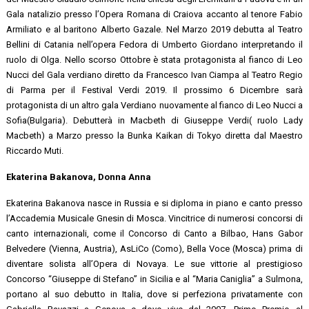
Gala natalizio presso l’Opera Romana di Craiova accanto al tenore Fabio
Armiliato e al baritono Alberto Gazale. Nel Marzo 2019 debutta al Teatro
Bellini di Catania nell’opera Fedora di Umberto Giordano interpretando il
ruolo di Olga. Nello scorso Ottobre è stata protagonista al fianco di Leo
Nucci del Gala verdiano diretto da Francesco Ivan Ciampa al Teatro Regio
di Parma per il Festival Verdi 2019. Il prossimo 6 Dicembre sarà
protagonista di un altro gala Verdiano nuovamente al fianco di Leo Nucci a
Sofia(Bulgaria). Debutterà in Macbeth di Giuseppe Verdi( ruolo Lady
Macbeth) a Marzo presso la Bunka Kaikan di Tokyo diretta dal Maestro
Riccardo Muti.
Ekaterina Bakanova, Donna Anna
Ekaterina Bakanova nasce in Russia e si diploma in piano e canto presso
l’Accademia Musicale Gnesin di Mosca. Vincitrice di numerosi concorsi di
canto internazionali, come il Concorso di Canto a Bilbao, Hans Gabor
Belvedere (Vienna, Austria), AsLiCo (Como), Bella Voce (Mosca) prima di
diventare solista all’Opera di Novaya. Le sue vittorie al prestigioso
Concorso “Giuseppe di Stefano” in Sicilia e al “Maria Caniglia” a Sulmona,
portano al suo debutto in Italia, dove si perfeziona privatamente con