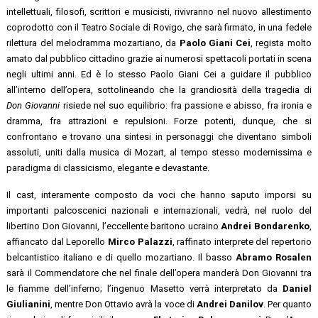
intellettuali, filosofi, scrittori e musicisti, rivivranno nel nuovo allestimento
coprodotto con il Teatro Sociale di Rovigo, che sarà firmato, in una fedele
rilettura del melodramma mozartiano, da
Paolo Giani Cei
, regista molto
amato dal pubblico cittadino grazie ai numerosi spettacoli portati in scena
negli ultimi anni. Ed è lo stesso Paolo Giani Cei a guidare il pubblico
all’interno dell’opera, sottolineando che la grandiosità della tragedia di
Don Giovanni
risiede nel suo equilibrio: fra passione e abisso, fra ironia e
dramma, fra attrazioni e repulsioni. Forze potenti, dunque, che si
confrontano e trovano una sintesi in personaggi che diventano simboli
assoluti, uniti dalla musica di Mozart, al tempo stesso modernissima e
paradigma di classicismo, elegante e devastante.
Il cast, interamente composto da voci che hanno saputo imporsi su
importanti palcoscenici nazionali e internazionali, vedrà, nel ruolo del
libertino Don Giovanni, l’eccellente baritono ucraino
Andrei Bondarenko
,
affiancato dal Leporello
Mirco Palazzi
, raffinato interprete del repertorio
belcantistico italiano e di quello mozartiano. Il basso
Abramo Rosalen
sarà il Commendatore che nel finale dell’opera manderà Don Giovanni tra
le fiamme dell’inferno; l’ingenuo Masetto verrà interpretato da
Daniel
Giulianini
, mentre Don Ottavio avrà la voce di
Andrei Danilov
. Per quanto