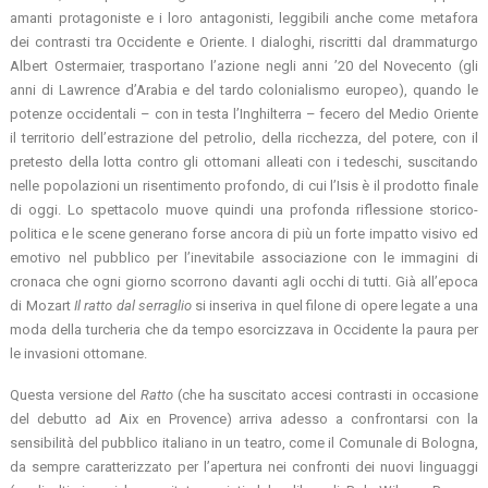
amanti protagoniste e i loro antagonisti, leggibili anche come metafora
dei contrasti tra Occidente e Oriente. I dialoghi, riscritti dal drammaturgo
Albert Ostermaier, trasportano l’azione negli anni ’20 del Novecento (gli
anni di Lawrence d’Arabia e del tardo colonialismo europeo), quando le
potenze occidentali – con in testa l’Inghilterra – fecero del Medio Oriente
il territorio dell’estrazione del petrolio, della ricchezza, del potere, con il
pretesto della lotta contro gli ottomani alleati con i tedeschi, suscitando
nelle popolazioni un risentimento profondo, di cui l’Isis è il prodotto finale
di oggi. Lo spettacolo muove quindi una profonda riflessione storico-
politica e le scene generano forse ancora di più un forte impatto visivo ed
emotivo nel pubblico per l’inevitabile associazione con le immagini di
cronaca che ogni giorno scorrono davanti agli occhi di tutti. Già all’epoca
di Mozart
Il ratto dal serraglio
si inseriva in quel filone di opere legate a una
moda della turcheria che da tempo esorcizzava in Occidente la paura per
le invasioni ottomane.
Questa versione del
Ratto
(che ha suscitato accesi contrasti in occasione
del debutto ad Aix en Provence) arriva adesso a confrontarsi con la
sensibilità del pubblico italiano in un teatro, come il Comunale di Bologna,
da sempre caratterizzato per l’apertura nei confronti dei nuovi linguaggi