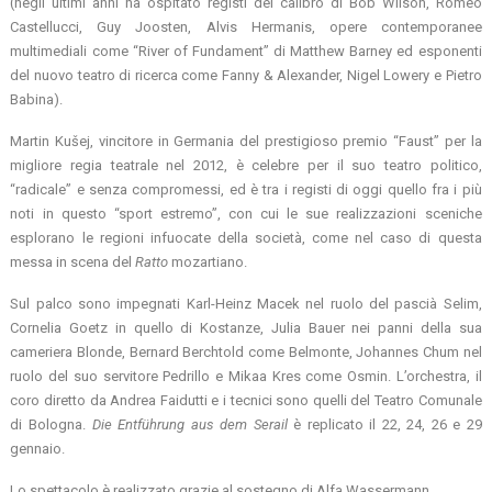
(negli ultimi anni ha ospitato registi del calibro di Bob Wilson, Romeo
Castellucci, Guy Joosten, Alvis Hermanis, opere contemporanee
multimediali come “River of Fundament” di Matthew Barney ed esponenti
del nuovo teatro di ricerca come Fanny & Alexander, Nigel Lowery e Pietro
Babina).
Martin Kušej, vincitore in Germania del prestigioso premio “Faust” per la
migliore regia teatrale nel 2012, è celebre per il suo teatro politico,
“radicale” e senza compromessi, ed è tra i registi di oggi quello fra i più
noti in questo “sport estremo”, con cui le sue realizzazioni sceniche
esplorano le regioni infuocate della società, come nel caso di questa
messa in scena del
Ratto
mozartiano.
Sul palco sono impegnati Karl-Heinz Macek nel ruolo del pascià Selim,
Cornelia Goetz in quello di Kostanze, Julia Bauer nei panni della sua
cameriera Blonde, Bernard Berchtold come Belmonte, Johannes Chum nel
ruolo del suo servitore Pedrillo e Mikaa Kres come Osmin. L’orchestra, il
coro diretto da Andrea Faidutti e i tecnici sono quelli del Teatro Comunale
di Bologna.
Die Entführung aus dem Serail
è replicato il 22, 24, 26 e 29
gennaio.
Lo spettacolo è realizzato grazie al sostegno di Alfa Wassermann.