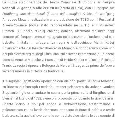
La nuova stagione lirica del Teatro Comunale di Bologna si inaugura
venerdì 20 gennaio alle ore 20.00
(serata di Gala), con il Singspiel
Die
Entführung aus dem Serail
(
Il ratto dal serraglio
) K 384 di Wolfgang
Amadeus Mozart, realizzato in una produzione del TCBO con il Festival di
Aix-en-Provence (dov’è stato rappresentato nel 2015) e il Musikfest
Bremen. Sul podio Nikolaj Znaider, danese, affermato violinista oggi
sempre più frequentemente impegnato nella direzione d’orchestra, al suo
debutto in Italia in un’opera. La regia è dell’austriaco Martin Kušej,
Sovrintendente del Residenztheater di Monaco e riconosciuto come uno
dei più rilevanti registi degli ultimi anni sulla scena internazionale. Le scene
sono di Annette Murschetz, i costumi di Heide Kastler e le luci di Reinhard
Traub. La regia è ripresa a Bologna da Herbert Stoeger. La prima dell’opera
verrà trasmessa in differita da Radio3 Rai.
Il “Singspiel” (spettacolo operistico con dialoghi parlati in lingua tedesca)
su libretto di Christoph Friedrich Bretzner rielaborato da Johann Gottlieb
Stephanie il giovane, andato in scena per la prima volta al Burgtheater di
Vienna nel luglio del 1782, viene ora proposto collocando la vicenda in un
Oriente vicino a noi per epoca e ambientazione, trasformando il
palcoscenico in una landa desertica, con tanto di dune di sabbia e tende
berbere, sulla quale si svolgono le contrastate vicende tra le due coppie di