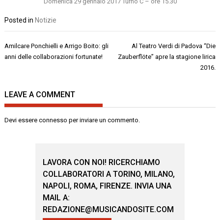
Domenica 29 gennaio 2017 Turno C – ore 15.30
Posted in
Notizie
Navigazione
Amilcare Ponchielli e Arrigo Boito: gli
Al Teatro Verdi di Padova “Die
articoli
anni delle collaborazioni fortunate!
Zauberflöte” apre la stagione lirica
2016.
LEAVE A COMMENT
Devi essere
connesso
per inviare un commento.
LAVORA CON NOI! RICERCHIAMO
COLLABORATORI A TORINO, MILANO,
NAPOLI, ROMA, FIRENZE. INVIA UNA
MAIL A:
REDAZIONE@MUSICANDOSITE.COM