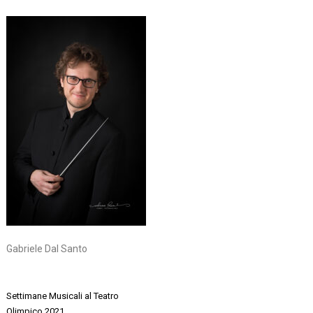
Gabriele Dal Santo
Navigazione
Settimane Musicali al Teatro
articoli
Olimpico 2021