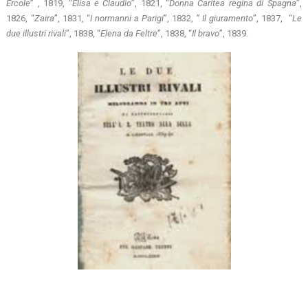
Ercole
” , 1819, “
Elisa e Claudio
”, 1821, “
Donna Caritea regina di Spagna
”,
1826, “
Zaira
”, 1831, “
I normanni a Parigi
”, 1832,
“ Il giuramento
”, 1837, “
Le
due illustri rivali
”, 1838, “
Elena da Feltre
”, 1838, “
Il bravo
”, 1839.