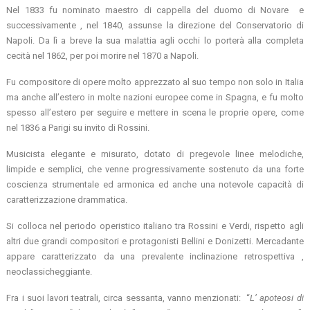
Nel 1833 fu nominato maestro di cappella del duomo di Novare e
successivamente , nel 1840, assunse la direzione del Conservatorio di
Napoli. Da lì a breve la sua malattia agli occhi lo porterà alla completa
cecità nel 1862, per poi morire nel 1870 a Napoli.
Fu compositore di opere molto apprezzato al suo tempo non solo in Italia
ma anche all’estero in molte nazioni europee come in Spagna, e fu molto
spesso all’estero per seguire e mettere in scena le proprie opere, come
nel 1836 a Parigi su invito di Rossini.
Musicista elegante e misurato, dotato di pregevole linee melodiche,
limpide e semplici, che venne progressivamente sostenuto da una forte
coscienza strumentale ed armonica ed anche una notevole capacità di
caratterizzazione drammatica.
Si colloca nel periodo operistico italiano tra Rossini e Verdi, rispetto agli
altri due grandi compositori e protagonisti Bellini e Donizetti. Mercadante
appare caratterizzato da una prevalente inclinazione retrospettiva ,
neoclassicheggiante.
Fra i suoi lavori teatrali, circa sessanta, vanno menzionati: “
L’ apoteosi di