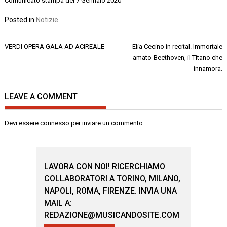
Comunicato stampa del 7 Gennaio 2020
Posted in
Notizie
Navigazione
VERDI OPERA GALA AD ACIREALE
Elia Cecino in recital. Immortale
articoli
amato-Beethoven, il Titano che
innamora.
LEAVE A COMMENT
Devi essere
connesso
per inviare un commento.
LAVORA CON NOI! RICERCHIAMO
COLLABORATORI A TORINO, MILANO,
NAPOLI, ROMA, FIRENZE. INVIA UNA
MAIL A:
REDAZIONE@MUSICANDOSITE.COM