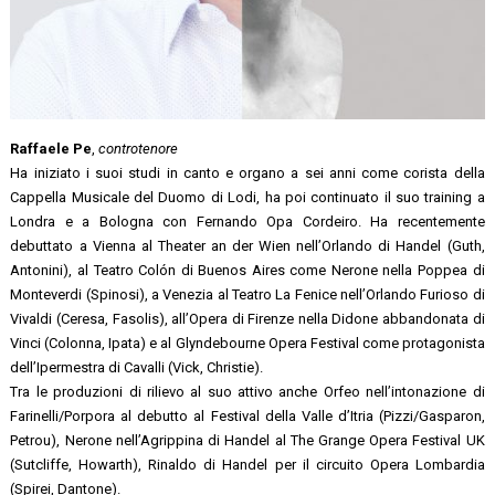
Raffaele Pe
,
controtenore
Ha iniziato i suoi studi in canto e organo a sei anni come corista della
Cappella Musicale del Duomo di Lodi, ha poi continuato il suo training a
Londra e a Bologna con Fernando Opa Cordeiro. Ha recentemente
debuttato a Vienna al Theater an der Wien nell’Orlando di Handel (Guth,
Antonini), al Teatro Colón di Buenos Aires come Nerone nella Poppea di
Monteverdi (Spinosi), a Venezia al Teatro La Fenice nell’Orlando Furioso di
Vivaldi (Ceresa, Fasolis), all’Opera di Firenze nella Didone abbandonata di
Vinci (Colonna, Ipata) e al Glyndebourne Opera Festival come protagonista
dell’Ipermestra di Cavalli (Vick, Christie).
Tra le produzioni di rilievo al suo attivo anche Orfeo nell’intonazione di
Farinelli/Porpora al debutto al Festival della Valle d’Itria (Pizzi/Gasparon,
Petrou), Nerone nell’Agrippina di Handel al The Grange Opera Festival UK
(Sutcliffe, Howarth), Rinaldo di Handel per il circuito Opera Lombardia
(Spirei, Dantone).