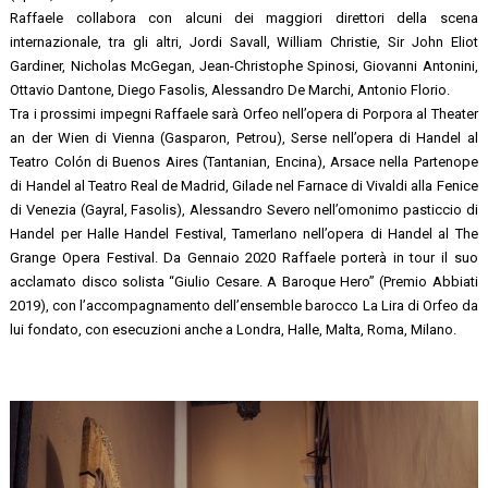
Raffaele collabora con alcuni dei maggiori direttori della scena
internazionale, tra gli altri, Jordi Savall, William Christie, Sir John Eliot
Gardiner, Nicholas McGegan, Jean-Christophe Spinosi, Giovanni Antonini,
Ottavio Dantone, Diego Fasolis, Alessandro De Marchi, Antonio Florio.
Tra i prossimi impegni Raffaele sarà Orfeo nell’opera di Porpora al Theater
an der Wien di Vienna (Gasparon, Petrou), Serse nell’opera di Handel al
Teatro Colón di Buenos Aires (Tantanian, Encina), Arsace nella Partenope
di Handel al Teatro Real de Madrid, Gilade nel Farnace di Vivaldi alla Fenice
di Venezia (Gayral, Fasolis), Alessandro Severo nell’omonimo pasticcio di
Handel per Halle Handel Festival, Tamerlano nell’opera di Handel al The
Grange Opera Festival. Da Gennaio 2020 Raffaele porterà in tour il suo
acclamato disco solista “Giulio Cesare. A Baroque Hero” (Premio Abbiati
2019), con l’accompagnamento dell’ensemble barocco La Lira di Orfeo da
lui fondato, con esecuzioni anche a Londra, Halle, Malta, Roma, Milano.