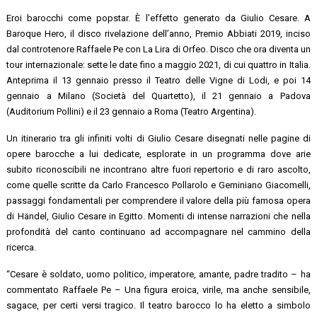
Eroi barocchi come popstar. È l’effetto generato da Giulio Cesare. A
Baroque Hero, il disco rivelazione dell’anno, Premio Abbiati 2019, inciso
dal controtenore Raffaele Pe con La Lira di Orfeo. Disco che ora diventa un
tour internazionale: sette le date fino a maggio 2021, di cui quattro in Italia.
Anteprima il 13 gennaio presso il Teatro delle Vigne di Lodi, e poi 14
gennaio a Milano (Società del Quartetto), il 21 gennaio a Padova
(Auditorium Pollini) e il 23 gennaio a Roma (Teatro Argentina).
Un itinerario tra gli infiniti volti di Giulio Cesare disegnati nelle pagine di
opere barocche a lui dedicate, esplorate in un programma dove arie
subito riconoscibili ne incontrano altre fuori repertorio e di raro ascolto,
come quelle scritte da Carlo Francesco Pollarolo e Geminiano Giacomelli,
passaggi fondamentali per comprendere il valore della più famosa opera
di Händel, Giulio Cesare in Egitto. Momenti di intense narrazioni che nella
profondità del canto continuano ad accompagnare nel cammino della
ricerca.
“Cesare è soldato, uomo politico, imperatore, amante, padre tradito – ha
commentato Raffaele Pe – Una figura eroica, virile, ma anche sensibile,
sagace, per certi versi tragico. Il teatro barocco lo ha eletto a simbolo