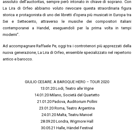
assoluto dell’auctoritas, sempre però intonato in chiave di soprano. Con
La Lira di Orfeo abbiamo voluto rievocare questa straordinaria figura
storica e protagonista di uno dei libretti d’opera più musicati in Europa tra
Sei e Settecento, attraverso le musiche dei compositori italiani
contemporanei a Handel, eseguendoli per la prima volta in tempi
moderni”.
Ad accompagnare Raffaele Pe, oggi tra i controtenori più apprezzati della
nuova generazione, La Lira di Orfeo, ensemble specializzato nel repertorio
antico e barocco.
GIULIO CESARE. A BAROQUE HERO – TOUR 2020
13.01.20 Lodi, Teatro alle Vigne
14.01.20 Milano, Società del Quartetto
21.01.20 Padova, Auditorium Pollini
23.01.20 Roma, Teatro Argentina
24.01.20 Malta, Teatru Manoel
28.09.20 Londra, Wigmore Hall
30.05.21 Halle, Händel Festival