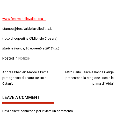
www.festivaldellavalleditria.it
stampa@festivaldellavalleditria.it
(foto di copertina ©Michele Crosera)
Martina Franca, 10 novembre 2018
(
f.t.
)
Posted in
Notizie
Navigazione
Andrea Chénier: Amore e Patria
Il Teatro Carlo Felice e Banca Carige
articoli
protagonisti al Teatro Bellini di
presentano la stagione lirica e la
Catania
prima di ‘Aida’
LEAVE A COMMENT
Devi essere
connesso
per inviare un commento.