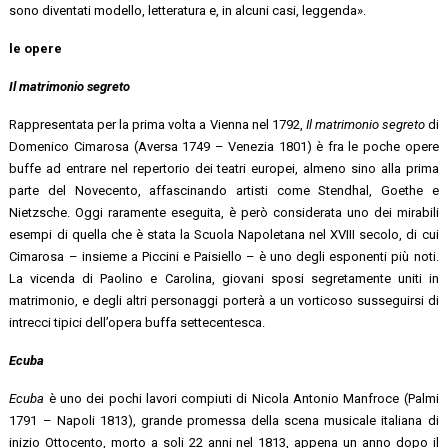
sono diventati modello, letteratura e, in alcuni casi, leggenda».
le opere
Il matrimonio segreto
Rappresentata per la prima volta a Vienna nel 1792,
Il matrimonio segreto
di
Domenico Cimarosa (Aversa 1749 – Venezia 1801) è fra le poche opere
buffe ad entrare nel repertorio dei teatri europei, almeno sino alla prima
parte del Novecento, affascinando artisti come Stendhal, Goethe e
Nietzsche. Oggi raramente eseguita, è però considerata uno dei mirabili
esempi di quella che è stata la Scuola Napoletana nel XVIII secolo, di cui
Cimarosa – insieme a Piccini e Paisiello – è uno degli esponenti più noti.
La vicenda di Paolino e Carolina, giovani sposi segretamente uniti in
matrimonio, e degli altri personaggi porterà a un vorticoso susseguirsi di
intrecci tipici dell’opera buffa settecentesca.
Ecuba
Ecuba
è uno dei pochi lavori compiuti di Nicola Antonio Manfroce (Palmi
1791 – Napoli 1813), grande promessa della scena musicale italiana di
inizio Ottocento, morto a soli 22 anni nel 1813, appena un anno dopo il