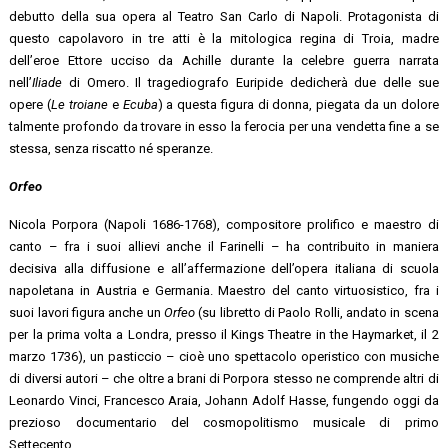
debutto della sua opera al Teatro San Carlo di Napoli. Protagonista di
questo capolavoro in tre atti è la mitologica regina di Troia, madre
dell’eroe Ettore ucciso da Achille durante la celebre guerra narrata
nell’
Iliade
di Omero. Il tragediografo Euripide dedicherà due delle sue
opere (
Le troiane
e
Ecuba
) a questa figura di donna, piegata da un dolore
talmente profondo da trovare in esso la ferocia per una vendetta fine a se
stessa, senza riscatto né speranze.
Orfeo
Nicola Porpora (Napoli 1686-1768), compositore prolifico e maestro di
canto – fra i suoi allievi anche il Farinelli – ha contribuito in maniera
decisiva alla diffusione e all’affermazione dell’opera italiana di scuola
napoletana in Austria e Germania. Maestro del canto virtuosistico, fra i
suoi lavori figura anche un
Orfeo
(su libretto di Paolo Rolli, andato in scena
per la prima volta a Londra, presso il Kings Theatre in the Haymarket, il 2
marzo 1736), un pasticcio – cioè uno spettacolo operistico con musiche
di diversi autori – che oltre a brani di Porpora stesso ne comprende altri di
Leonardo Vinci, Francesco Araia, Johann Adolf Hasse, fungendo oggi da
prezioso documentario del cosmopolitismo musicale di primo
Settecento.