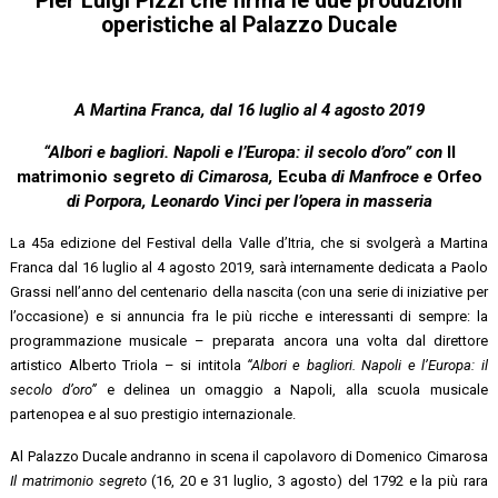
Pier Luigi Pizzi che firma le due produzioni
operistiche al Palazzo Ducale
A Martina Franca, dal 16 luglio al 4 agosto 2019
“Albori e bagliori. Napoli e l’Europa: il secolo d’oro” con
Il
matrimonio segreto
di Cimarosa,
Ecuba
di Manfroce e
Orfeo
di Porpora, Leonardo Vinci per l’opera in masseria
La 45a edizione del Festival della Valle d’Itria, che si svolgerà a Martina
Franca dal 16 luglio al 4 agosto 2019, sarà internamente dedicata a Paolo
Grassi nell’anno del centenario della nascita (con una serie di iniziative per
l’occasione) e si annuncia fra le più ricche e interessanti di sempre: la
programmazione musicale – preparata ancora una volta dal direttore
artistico Alberto Triola – si intitola
“Albori e bagliori. Napoli e l’Europa: il
secolo d’oro”
e delinea un omaggio a Napoli, alla scuola musicale
partenopea e al suo prestigio internazionale.
Al Palazzo Ducale andranno in scena il capolavoro di Domenico Cimarosa
Il matrimonio segreto
(16, 20 e 31 luglio, 3 agosto) del 1792 e la più rara