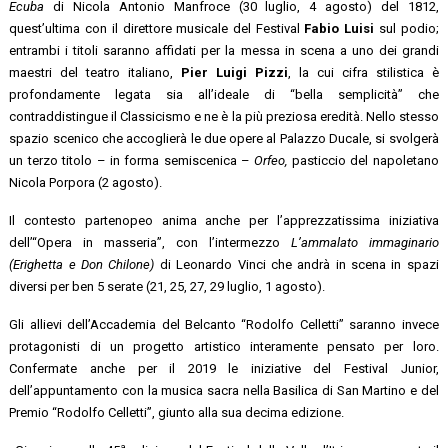
Ecuba
di Nicola Antonio Manfroce (30 luglio, 4 agosto) del 1812,
quest’ultima con il direttore musicale del Festival
Fabio Luisi
sul podio;
entrambi i titoli saranno affidati per la messa in scena a uno dei grandi
maestri del teatro italiano,
Pier Luigi Pizzi
, la cui cifra stilistica è
profondamente legata sia all’ideale di “bella semplicità” che
contraddistingue il Classicismo e ne è la più preziosa eredità. Nello stesso
spazio scenico che accoglierà le due opere al Palazzo Ducale, si svolgerà
un terzo titolo – in forma semiscenica –
Orfeo,
pasticcio del napoletano
Nicola Porpora (2 agosto).
Il contesto partenopeo anima anche per l’apprezzatissima iniziativa
dell’“Opera in masseria”, con l’intermezzo
L’ammalato immaginario
(Erighetta e Don Chilone)
di Leonardo Vinci che andrà in scena in spazi
diversi per ben 5 serate (21, 25, 27, 29 luglio, 1 agosto).
Gli allievi dell’Accademia del Belcanto “Rodolfo Celletti” saranno invece
protagonisti di un progetto artistico interamente pensato per loro.
Confermate anche per il 2019 le iniziative del Festival Junior,
dell’appuntamento con la musica sacra nella Basilica di San Martino e del
Premio “Rodolfo Celletti”, giunto alla sua decima edizione.
a