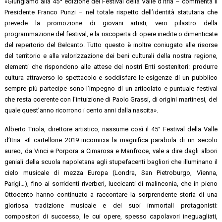
«Giungiamo alla 45
edizione del Festival della Valle d’Itria – commenta il
Presidente Franco Punzi – nel totale rispetto dell’identità statutaria che
prevede la promozione di giovani artisti, vero pilastro della
programmazione del festival, e la riscoperta di opere inedite o dimenticate
del repertorio del Belcanto. Tutto questo è inoltre coniugato alle risorse
del territorio e alla valorizzazione dei beni culturali della nostra regione,
elementi che rispondono alle attese dei nostri Enti sostenitori: produrre
cultura attraverso lo spettacolo e soddisfare le esigenze di un pubblico
sempre più partecipe sono l’impegno di un articolato e puntuale festival
che resta coerente con l’intuizione di Paolo Grassi, di origini martinesi, del
quale quest’anno ricorrono i cento anni dalla nascita».
Alberto Triola, direttore artistico, riassume così il 45° Festival della Valle
d’Itria: «Il cartellone 2019 incornicia la magnifica parabola di un secolo
aureo, da Vinci e Porpora a Cimarosa e Manfroce, vale a dire dagli albori
geniali della scuola napoletana agli stupefacenti bagliori che illuminano il
cielo musicale di mezza Europa (Londra, San Pietroburgo, Vienna,
Parigi…), fino ai sorridenti riverberi, luccicanti di malinconia, che in pieno
Ottocento hanno continuato a raccontare la sorprendente storia di una
gloriosa tradizione musicale e dei suoi immortali protagonisti:
compositori di successo, le cui opere, spesso capolavori ineguagliati,