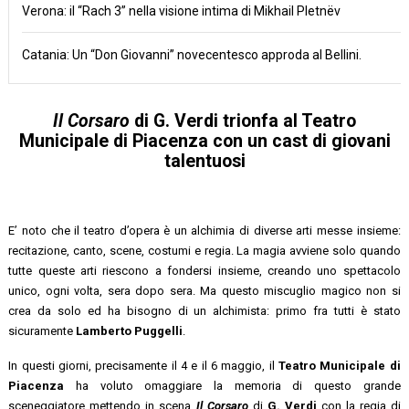
Verona: il “Rach 3” nella visione intima di Mikhail Pletnëv
Catania: Un “Don Giovanni” novecentesco approda al Bellini.
Il Corsaro
di G. Verdi trionfa al Teatro
Municipale di Piacenza con un cast di giovani
talentuosi
E’ noto che il teatro d’opera è un alchimia di diverse arti messe insieme:
recitazione, canto, scene, costumi e regia. La magia avviene solo quando
tutte queste arti riescono a fondersi insieme, creando uno spettacolo
unico, ogni volta, sera dopo sera. Ma questo miscuglio magico non si
crea da solo ed ha bisogno di un alchimista: primo fra tutti è stato
sicuramente
Lamberto
Puggelli
.
In questi giorni, precisamente il 4 e il 6 maggio, il
Teatro Municipale di
Piacenza
ha voluto omaggiare la memoria di questo grande
sceneggiatore mettendo in scena
Il Corsaro
di
G. Verdi
con la regia di