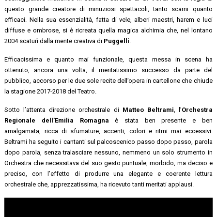
questo grande creatore di minuziosi spettacoli, tanto scarni quanto
efficaci. Nella sua essenzialità, fatta di vele, alberi maestri, harem e luci
diffuse e ombrose, si è ricreata quella magica alchimia che, nel lontano
2004 scaturì dalla mente creativa di
Puggelli
.
Efficacissima e quanto mai funzionale, questa messa in scena ha
ottenuto, ancora una volta, il meritatissimo successo da parte del
pubblico, accorso per le due sole recite dell’opera in cartellone che chiude
la stagione 2017-2018 del Teatro.
Sotto l’attenta direzione orchestrale di
Matteo Beltrami
, l’
Orchestra
Regionale dell’Emilia Romagna
è stata ben presente e ben
amalgamata, ricca di sfumature, accenti, colori e ritmi mai eccessivi.
Beltrami ha seguito i cantanti sul palcoscenico passo dopo passo, parola
dopo parola, senza tralasciare nessuno, nemmeno un solo strumento in
Orchestra che necessitava del suo gesto puntuale, morbido, ma deciso e
preciso, con l’effetto di produrre una elegante e coerente lettura
orchestrale che, apprezzatissima, ha ricevuto tanti meritati applausi.