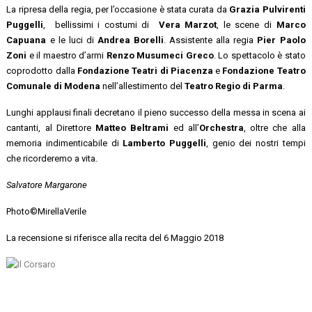
La ripresa della regia, per l’occasione è stata curata da
Grazia Pulvirenti
Puggelli
, bellissimi i costumi di
Vera Marzot
, le scene di
Marco
Capuana
e le luci di
Andrea Borelli
. Assistente alla regia
Pier Paolo
Zoni
e il maestro d’armi
Renzo Musumeci Greco
. Lo spettacolo è stato
coprodotto dalla
Fondazione Teatri di Piacenza
e
Fondazione Teatro
Comunale di Modena
nell’allestimento del
Teatro Regio di Parma
.
Lunghi applausi finali decretano il pieno successo della messa in scena ai
cantanti, al Direttore
Matteo Beltrami
ed all’
Orchestra
, oltre che alla
memoria indimenticabile di
Lamberto Puggelli
, genio dei nostri tempi
che ricorderemo a vita.
Salvatore Margarone
Photo©MirellaVerile
La recensione si riferisce alla recita del 6 Maggio 2018