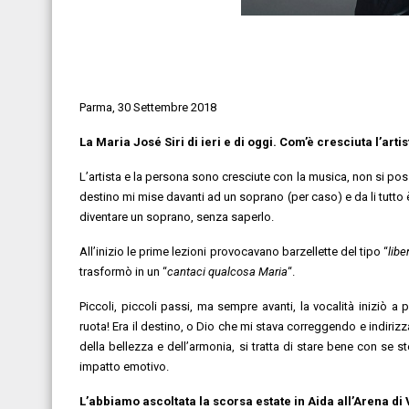
Parma, 30 Settembre 2018
La Maria José Siri di ieri e di oggi. Com’è cresciuta l’arti
L’artista e la persona sono cresciute con la musica, non si poss
destino mi mise davanti ad un soprano (per caso) e da li tutto è
diventare un soprano, senza saperlo.
All’inizio le prime lezioni provocavano barzellette del tipo “
libe
trasformò in un “
cantaci qualcosa Maria
“.
Piccoli, piccoli passi, ma sempre avanti, la vocalità iniziò
ruota! Era il destino, o Dio che mi stava correggendo e indirizzand
della bellezza e dell’armonia, si tratta di stare bene con se 
impatto emotivo.
L’abbiamo ascoltata la scorsa estate in Aida all’Arena d