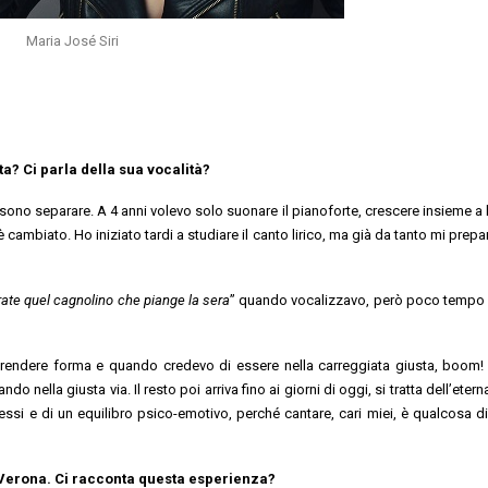
Maria José Siri
sta? Ci parla della sua vocalità?
ono separare. A 4 anni volevo solo suonare il pianoforte, crescere insieme a lu
 cambiato. Ho iniziato tardi a studiare il canto lirico, ma già da tanto mi prep
rate quel cagnolino che piange la sera
” quando vocalizzavo, però poco tempo
 a prendere forma e quando credevo di essere nella carreggiata giusta, boom
o nella giusta via. Il resto poi arriva fino ai giorni di oggi, si tratta dell’etern
stessi e di un equilibro psico-emotivo, perché cantare, cari miei, è qualcosa d
i Verona. Ci racconta questa esperienza?