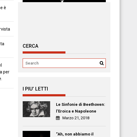
ne è
rvista
ata
CERCA
l
a per
e.
I PIU’ LETTI
Le Sinfonie di Beethoven:
l’Eroica e Napoleone
Marzo 21, 2018
“Ah, non abbiamo il