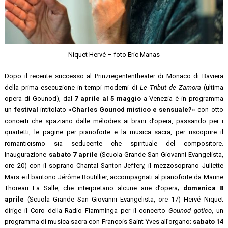
Niquet Hervé – foto Eric Manas
Dopo il recente successo al Prinzregententheater di Monaco di Baviera
della prima esecuzione in tempi moderni di
Le Tribut de Zamora
(ultima
opera di Gounod), dal
7 aprile al 5 maggio
a Venezia è in programma
un
festival
intitolato
«Charles Gounod mistico e sensuale?»
con otto
concerti che spaziano dalle mélodies ai brani d’opera, passando per i
quartetti, le pagine per pianoforte e la musica sacra, per riscoprire il
romanticismo sia seducente che spirituale del compositore.
Inaugurazione
sabato 7 aprile
(Scuola Grande San Giovanni Evangelista,
ore 20) con il soprano Chantal Santon-Jeffery, il mezzosoprano Juliette
Mars e il baritono Jérôme Boutillier, accompagnati al pianoforte da Marine
Thoreau La Salle, che interpretano alcune arie d’opera;
domenica 8
aprile
(Scuola Grande San Giovanni Evangelista, ore 17) Hervé Niquet
dirige il Coro della Radio Fiamminga per il concerto
Gounod gotico
, un
programma di musica sacra con François Saint-Yves all’organo;
sabato 14