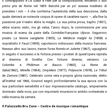
il contrappunto e Le Sueur e Paër per la composizione, vincendo il suo
primo
prix de Rome
nel 1839. Benché per un po’ avesse meditato di
prendere i voti – il che conferma l’autenticità della sua devozione, dalla
quale deriverà un notevole corpus di opere di carattere sacro –, alla fine la
passione per il teatro ebbe la meglio. La sua prima prova, Sapho (1851),
ebbe scarso esito, ma gli valse, l’anno dopo, la commissione per una
musica di scena da parte della Comédie-Française:
Ulysse
. Seguirono
presto
La Nonne sanglante
(1855),
Le Médecin malgré lui
(1858) e
soprattutto il
Faust
(1859), capolavoro indiscusso della musica francese.
Nessun altro suo lavoro, tranne forse
Roméo et Juliette
(1867), uguaglierà
in seguito il successo e la fortuna presso i posteri di quest’opera ispirata
al dramma di Goethe. Con fortune diverse, verranno
La
Colombe
e
Philémon et Baucis
(1860),
La Reine de
Saba
(1862),
Mireille
(1864),
Cinq-Mars
(1877),
Polyeucte
(1878),
Le Tribut
de Zamora
(1881). Celebrato come vera e propria gloria nazionale, eletto
all’Institut nel 1866, Gounod segnò profondamente la sua epoca con la
sua particolare sensibilità e il suo impressionante catalogo, ampiamente
dominato dalla voce, pur con importanti incursioni in ambito orchestrale e
nella musica da camera.
Il Palazzetto Bru Zane – Centre de musique romantique