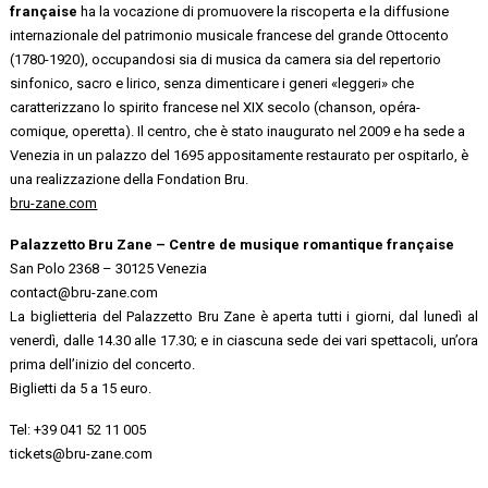
française
ha la vocazione di promuovere la riscoperta e la diffusione
internazionale del patrimonio musicale francese del grande Ottocento
(1780-1920), occupandosi sia di musica da camera sia del repertorio
sinfonico, sacro e lirico, senza dimenticare i generi «leggeri» che
caratterizzano lo spirito francese nel XIX secolo (chanson, opéra-
comique, operetta). Il centro, che è stato inaugurato nel 2009 e ha sede a
Venezia in un palazzo del 1695 appositamente restaurato per ospitarlo, è
una realizzazione della Fondation Bru.
bru-zane.com
Palazzetto Bru Zane – Centre de musique romantique française
San Polo 2368 – 30125 Venezia
contact@bru-zane.com
La biglietteria del Palazzetto Bru Zane è aperta tutti i giorni, dal lunedì al
venerdì, dalle 14.30 alle 17.30; e in ciascuna sede dei vari spettacoli, un’ora
prima dell’inizio del concerto.
Biglietti da 5 a 15 euro.
Tel: +39 041 52 11 005
tickets@bru-zane.com