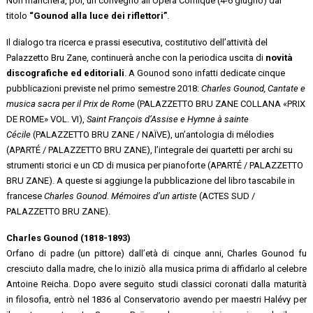
Non mancherà, poi, un convegno all’Opéra Comique (4-6 giugno) dal
titolo
“Gounod alla luce dei riflettori”
.
Il dialogo tra ricerca e prassi esecutiva, costitutivo dell’attività del
Palazzetto Bru Zane, continuerà anche con la periodica uscita di
novità
discografiche ed editoriali
. A Gounod sono infatti dedicate cinque
pubblicazioni previste nel primo semestre 2018:
Charles Gounod, Cantate e
musica sacra per il Prix de Rome
(PALAZZETTO BRU ZANE COLLANA «PRIX
DE ROME» VOL. VI),
Saint François d’Assise e Hymne à sainte
Cécile
(PALAZZETTO BRU ZANE / NAÏVE), un’antologia di mélodies
(APARTÉ / PALAZZETTO BRU ZANE), l’integrale dei quartetti per archi su
strumenti storici e un CD di musica per pianoforte (APARTÉ / PALAZZETTO
BRU ZANE). A queste si aggiunge la pubblicazione del libro tascabile in
francese
Charles Gounod. Mémoires d’un artiste
(ACTES SUD /
PALAZZETTO BRU ZANE).
Charles Gounod (1818-1893)
Orfano di padre (un pittore) dall’età di cinque anni, Charles Gounod fu
cresciuto dalla madre, che lo iniziò alla musica prima di affidarlo al celebre
Antoine Reicha. Dopo avere seguito studi classici coronati dalla maturità
in filosofia, entrò nel 1836 al Conservatorio avendo per maestri Halévy per