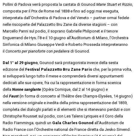
Pollini di Padova verrà proposta la cantata di Gounod
Marie Stuart et Rizzio
,
composta per il Prix de Rome nel 1838 e fino ad oggi mai eseguita,
interpretata dall’Orchestra di Padova e del Veneto – partner ormai fedele
nelle riscoperte del Palazzetto Bru Zane da diverse stagioni – con
Marcello Panni sul podio, il soprano Gabrielle Philiponet e il tenore
Enguerrand de Hys; l’8 e il 10 giugno all’Auditorium di Milano, l’Orchestra
Sinfonica di Milano Giuseppe Verdi e Roberto Prosseda interpreteranno
il
Concerto per pianoforte con pedaliera
di Gounod.
Dal 1° al 29 giugno
, Gounod sarà protagonista invece della sesta
edizione del
Festival Palazzetto Bru Zane Paris
che, per la prima volta,
si svilupperà lungo tutto il mese e comprenderà diversi appuntamenti
dedicati alle sue opere, fra cui la rappresentazione in forma scenica
della
Nonne sanglante
(Opéra Comique, dal 2 al 14 giugno) e
del
Faust
(in forma di concerto al Théâtre des Champs-Elysées, 14 giugno)
nella versione originale e inedita della prima rappresentazione del 1859,
completa dei dialoghi parlati e di elementi che si ritenevano perduti e con
Christophe Rousset sul podio, con Les Talens Lyriques e il Coro della
Radio Fiamminga; quindi un
Gala Charles Gounod
all’Auditorium de
Radio France con l’Orchestre national de France diretta da Jesko Sirvend.