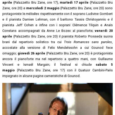
aprile
(Palazzetto Bru Zane, ore 17),
martedì 17 aprile
(Palazzetto Bru
Zane, ore 20) e
mercoledì 2 maggio
(Palazzetto Bru Zane, ore 20) sono
protagoniste le
mélodies
rispettivamente con il soprano Ludivine Gombert
e il pianista Damien Lehman, con il baritono Tassis Christoyannis e il
pianista Jeff Cohen e infine con i soprani Clémence Tilquin e Anaïs
Constans accompagnati da Anne Le Bozec al pianoforte;
venerdì 20
aprile
(Palazzetto Bru Zane, ore 20) il pianista Roberto Prosseda suona
brani dal repertorio solistico tra cui
Trois Romances sans paroles
,
accostate alla versione di Felix Mendelssohn a cui Gounod fece
omaggio;
giovedì 26 aprile
(Palazzetto Bru Zane, ore 20) è protagonista
ancora il pianoforte ma nel repertorio a quattro mani, con Guillaume
Vincent e Ismaël Margain; il festival si chiude
sabato 5
maggio
(Palazzetto Bru Zane, ore 17) con il Quatuor Cambini-Paris
impegnato in alcune pagine cameristiche di Gounod.