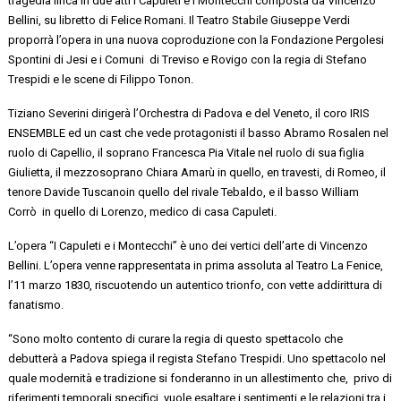
tragedia lirica in due atti
I
Capuleti
e i Montecchi
composta da Vincenzo
Bellini
, su libretto di Felice Romani. Il Teatro Stabile Giuseppe Verdi
proporrà l’opera in una nuova
coproduzione
con la
Fondazione Pergolesi
Spontini di Jesi
e i
Comuni di
Treviso
e Rovigo
con la regia di
Stefano
Trespidi
e le scene di
Filippo
Tonon
.
Tiziano Severini
dirigerà l’Orchestra di Padova e del Veneto, il coro
IRIS
ENSEMBLE
ed
un cast che vede protagonisti il basso
Abramo
Rosalen
nel
ruolo di
Capellio
, il soprano
Francesca Pia Vitale
nel ruolo di sua figlia
Giulietta, il mezzosoprano Chiara
Amarù
in quello,
en travesti
, di Romeo
, il
tenore Davide
Tuscano
in quello del rivale
Tebaldo, e il basso
William
Corrò
in quello di Lorenzo, medico di casa
Capuleti
.
L’opera “I
Capuleti
e i Montecchi”
è
uno dei vertici dell’arte di Vincenzo
Bellini. L’opera
venne
rappresentata in prima assoluta al Teatro La Fenice,
l’11 marzo 1830, riscuotendo un autentico trionfo, con vette addirittura di
fanatismo.
“Sono molto contento di curare la regia di questo spettacolo che
debutterà a
Padova
spiega il regista Stefano Trespidi.
Uno spettacolo nel
quale modernità e tradizione si
fonderanno
in un allestimento che, privo di
r
iferimenti temporali specifici,
vuole esaltare i sentimenti e le relazioni tra i