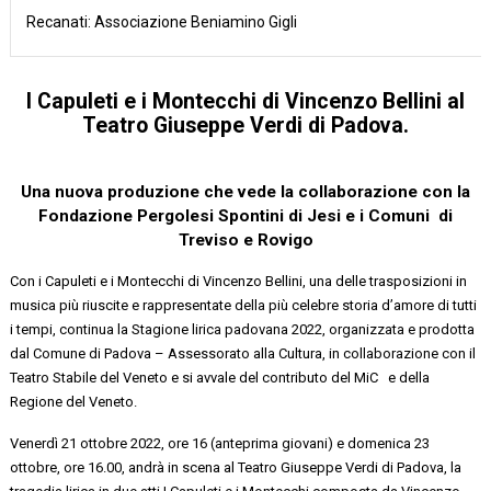
Recanati: Associazione Beniamino Gigli
I
Capuleti
e i Montecchi
di Vincenzo Bellini al
Teatro Giuseppe Verdi di Padova.
Una nuova produzione che vede la collaborazione
con la
Fondazione
Pergolesi Spontini
di Jesi e i Comuni di
Treviso
e Rovigo
Con
i
Capuleti
e i Montecchi di Vincenzo Bellini,
una delle trasposizioni in
musica più riuscite e rappresentate della più celebre storia d’amore di tutti
i
tempi
, continua la Stagione
lirica padovana 2022,
organizzata e prodotta
dal
Comune di Padova – Assessorato alla Cultura
, in collaborazione con il
Teatro Stabile del Veneto
e si avvale del contributo
del
MiC
e
della
Regione del Veneto.
Venerdì
21 ottobre 2022, ore 16
(
anteprima giovani
)
e domenica
23
ottobre, ore 16.00,
andrà in scena al Teatro Giuseppe Verdi di Padova,
la