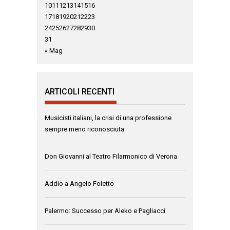
10
11
12
13
14
15
16
17
18
19
20
21
22
23
24
25
26
27
28
29
30
31
« Mag
ARTICOLI RECENTI
Musicisti italiani, la crisi di una professione
sempre meno riconosciuta
Don Giovanni al Teatro Filarmonico di Verona
Addio a Angelo Foletto
Palermo: Successo per Aleko e Pagliacci