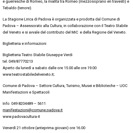
e guerresche di Romeo, la rivalità tra Romeo (mezzosoprano
en travesti
) e
Tebaldo (tenore).
La Stagione Lirica di Padova è organizzata e prodotta dal
Comune di
Padova – Assessorato alla Cultura
, in collaborazione con il
Teatro Stabile
del Veneto
e si avvale del
contributo del
MiC
e
della Regione del Veneto.
Biglietteria e informazioni
Biglietteria Teatro Stabile Giuseppe Verdi
tel. 049/87770213
Aperto da lunedì
a sabato
dalle ore 15.00 alle ore 19.00
www.teatrostabiledelveneto.it
;
Comune di Padova
–
Settore Cultura, Turismo, Musei e Biblioteche – UOC
Manifestazioni e Spettacoli
Info:
049 8204489 – 5611
manifestazioni@comune.padova.it
www.padovacultura-it
Venerdì 21 ottobre (
anteprima giovani
) ore 16.00