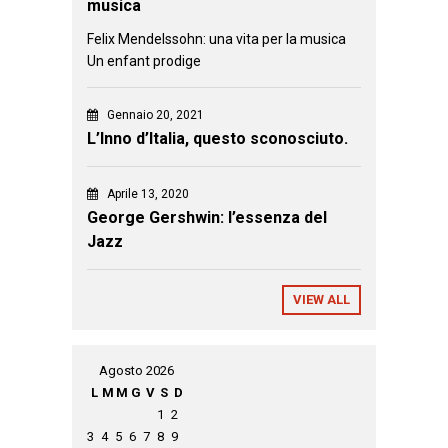
musica
Felix Mendelssohn: una vita per la musica
Un enfant prodige
Gennaio 20, 2021
L’Inno d’Italia, questo sconosciuto.
Aprile 13, 2020
George Gershwin: l’essenza del
Jazz
VIEW ALL
Agosto 2026
L
M
M
G
V
S
D
1
2
3
4
5
6
7
8
9