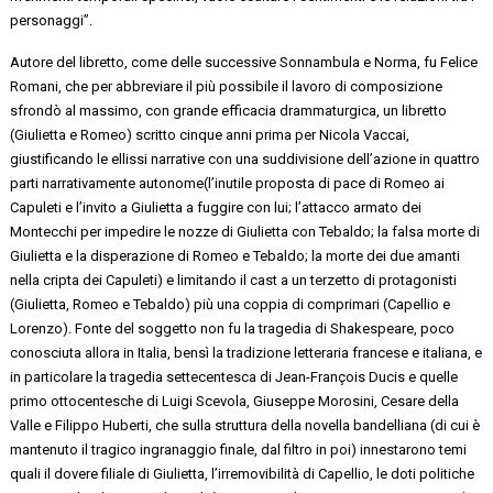
personaggi”.
Autore del libretto, come delle successive
Sonnambula
e
Norma
, fu Felice
Romani, che per abbreviare il più possibile il lavoro di composizione
sfrondò al massimo, con grande efficacia drammaturgica, un libretto
(
Giulietta e Romeo
) scritto cinque anni prima per Nicola Vaccai,
giustificando le ellissi narrative con una suddivisione dell’azione in quattro
parti
narrativamente
autonome
(l’inutile proposta di pace di Romeo ai
Capuleti
e l’invito a Giulietta a fuggire con lui; l’attacco armato dei
Montecchi per impedire le nozze di Giulietta con Tebaldo; la falsa morte di
Giulietta e la disperazione di Romeo e Tebaldo; la morte dei due amanti
nella cripta dei
Capuleti
) e
limitando il
cast
a un terzetto di protagonisti
(Giulietta, Romeo e Tebaldo) più una coppia di comprimari (
Capellio
e
Lorenzo). Fonte del soggetto non fu la tragedia di Shakespeare, poco
conosciuta allora in Italia, bensì la tradizione letteraria francese e italiana, e
in particolare la tragedia settecentesca di Jean-François Ducis e
quelle
primo ottocentesche di Luigi Scevola, Giuseppe
Morosini
, Cesare della
Valle e Filippo
Huberti
, che sulla struttura della novella
bandelliana
(di cui è
mantenuto il tragico ingranaggio finale, dal filtro in poi) innestarono temi
quali il dovere filiale di Giulietta, l’irremovibilità di
Capellio
, le doti politiche