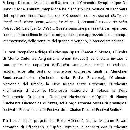
A lungo Direttore Musicale dell’Opéra e dell’Orchestre Symphonique De
Saint Etienne, Laurent Campellone ha rilanciato una politica di riscoperta
del repertorio lirico francese del XIX secolo, con Massenet (
Saffo, Le
Jongleur de Notre Dame, Ariane, Le Mage …), Gounod (La Reine de Saba,
Polyeucte
), Lalo (
Le Roi d’Ys
) … Questa passione per le rarità del repertorio
francese non eclissa le sue letture, acclamate e apprezzate dalla stampa
internazionale, delle partiture del grande repertorio, in particolare italiano.
Laurent Campellone dirige alla Novaya Opera Theater di Mosca, all’Opéra
di Monte Carlo, ad Avignone, a Oman (Muscat) ed è stato invitato a
partecipare alla riapertura dell’Opéra Comique a Parigi. Si esibisce
regolarmente alla testa di numerose orchestre, quali la Münchner
Rundfunkorchester (Orchestra della Radio Bavarese), l’Orchestra
Nazionale del Brasile, la New Russia State Orchestra, l’Orchestra
Filarmonica di Dublino, l’Orchestra Nazionale di Tolosa, la Sofia
Philharmonic Orchestra, l’Orchestra Nazionale dell’Opera di Nancy,
l’Orchestra Filarmonica di Nizza, ed è regolarmente ospite di prestigiosi
festival in Francia, tra cui il Festival de la Chaise-Dieu e il Festival Berlioz.
Tra i suoi futuri progetti: La Belle Hélène à Nancy, Madame Favart,
entrambe di Offenbach, all’Opéra Comique, e concerti con l’Orchestre