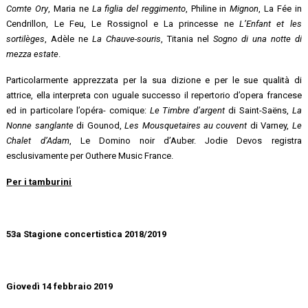
Comte Ory
, Maria ne
La figlia del reggimento
, Philine in
Mignon
, La Fée in
Cendrillon, Le Feu, Le Rossignol e La princesse ne
L’Enfant et les
sortilèges
, Adèle ne
La Chauve-souris
, Titania nel
Sogno di una notte di
mezza estate
.
Particolarmente apprezzata per la sua dizione e per le sue qualità di
attrice, ella interpreta con uguale successo il repertorio d’opera francese
ed in particolare l’opéra- comique:
Le Timbre d’argent
di Saint-Saëns,
La
Nonne sanglante
di Gounod,
Les Mousquetaires au couvent
di Varney,
Le
Chalet d’Adam
, Le Domino noir d’Auber. Jodie Devos registra
esclusivamente per Outhere Music France.
Per i tamburini
53a Stagione concertistica 2018/2019
Giovedì 14 febbraio 2019