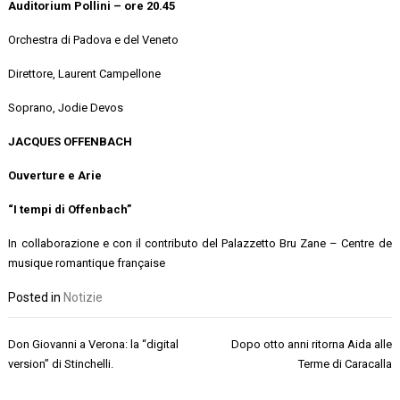
Auditorium Pollini – ore 20.45
Orchestra di Padova e del Veneto
Direttore, Laurent Campellone
Soprano, Jodie Devos
JACQUES OFFENBACH
Ouverture e Arie
“I tempi di Offenbach”
In collaborazione e con il contributo del Palazzetto Bru Zane – Centre de
musique romantique française
Posted in
Notizie
Navigazione
Don Giovanni a Verona: la “digital
Dopo otto anni ritorna Aida alle
articoli
version” di Stinchelli.
Terme di Caracalla