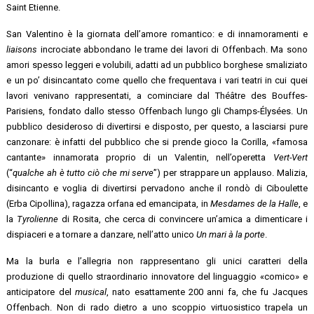
Saint Etienne.
San Valentino è la giornata dell’amore romantico: e di innamoramenti e
liaisons
incrociate abbondano le trame dei lavori di Offenbach. Ma sono
amori spesso leggeri e volubili, adatti ad un pubblico borghese smaliziato
e un po’ disincantato come quello che frequentava i vari teatri in cui quei
lavori venivano rappresentati, a cominciare dal Théâtre des Bouffes-
Parisiens, fondato dallo stesso Offenbach lungo gli Champs-Élysées. Un
pubblico desideroso di divertirsi e disposto, per questo, a lasciarsi pure
canzonare: è infatti del pubblico che si prende gioco la Corilla, «famosa
cantante» innamorata proprio di un Valentin, nell’operetta
Vert-Vert
(“
qualche ah è tutto ciò che mi serve
”) per strappare un applauso. Malizia,
disincanto e voglia di divertirsi pervadono anche il rondò di Ciboulette
(Erba Cipollina), ragazza orfana ed emancipata, in
Mesdames de la Halle
, e
la
Tyrolienne
di Rosita, che cerca di convincere un’amica a dimenticare i
dispiaceri e a tornare a danzare, nell’atto unico
Un mari à la porte
.
Ma la burla e l’allegria non rappresentano gli unici caratteri della
produzione di quello straordinario innovatore del linguaggio «comico» e
anticipatore del
musical
, nato esattamente 200 anni fa, che fu Jacques
Offenbach. Non di rado dietro a uno scoppio virtuosistico trapela un