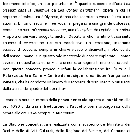
fenomeno isterico, un lato perturbante. È quanto succede nell’aria
Les
oiseaux dans la Charmille
da
Les Contes d’Hoffmann
, opera in cui la
soprano di coloratura è Olympia, donna che scopriamo essere in realtà un
automa. E non di rado le linee vocali si piegano a una grande dolcezza,
come in
La mort m’apparaît souriante
, aria d’
Eurydice
da
Orphée aux enfers
– opera di cui verrà eseguita anche l’Ouverture, che nel ritmo trascinante
anticipa il celeberrimo Can-can conclusivo. Un repertorio, insomma
capace di toccare, sempre in chiave vivace e disinvolta, molte corde
dell’animo umano, e in quanto tale meritevole di essere esplorato – come
avviene in quest’occasione – anche nei suoi segmenti meno conosciuti.
Con questo concerto prosegue infatti la collaborazione fra
l’OPV
e il
Palazzetto Bru Zane – Centre de musique romantique française
di
Venezia, che ha condotto un lavoro di riscoperta di brani inediti o rari usciti
dalla penna del «padre dell’operetta».
Il concerto sarà anticipato dalla
prova generale aperta al pubblico
alle
ore 10.30 e da una
introduzione all’ascolto
con i protagonisti della
serata alle ore 19.45 sempre in Auditorium.
La Stagione concertistica è realizzata con il sostegno del Ministero dei
Beni e delle Attività Culturali, della Regione del Veneto, del Comune di