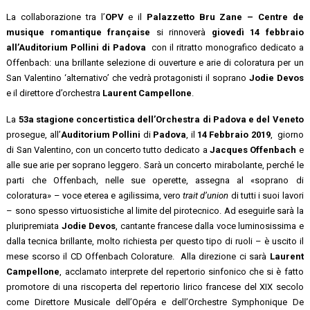
La collaborazione tra l’
OPV
e il
Palazzetto Bru Zane – Centre de
musique romantique française
si rinnoverà
giovedì 14 febbraio
all’Auditorium Pollini di Padova
con il ritratto monografico dedicato a
Offenbach: una brillante selezione di ouverture e arie di coloratura per un
San Valentino ‘alternativo’ che vedrà protagonisti il soprano
Jodie Devos
e il direttore d’orchestra
Laurent Campellone
.
La
53a stagione concertistica dell’Orchestra di Padova e del Veneto
prosegue, all’
Auditorium Pollini
di
Padova
, il
14 Febbraio 2019
, giorno
di San Valentino, con un concerto tutto dedicato a
Jacques Offenbach
e
alle sue arie per soprano leggero. Sarà un concerto
mirabolante, perché le
parti che Offenbach, nelle sue operette, assegna al «soprano di
coloratura» – voce eterea e agilissima, vero
trait d’union
di tutti i suoi lavori
– sono spesso virtuosistiche al limite del pirotecnico. Ad eseguirle sarà la
pluripremiata
Jodie Devos
, cantante francese dalla voce luminosissima e
dalla tecnica brillante, molto richiesta per questo tipo di ruoli – è uscito il
mese scorso il CD Offenbach Colorature. Alla direzione ci sarà
Laurent
Campellone
, acclamato interprete del repertorio sinfonico che si è fatto
promotore di una riscoperta del repertorio lirico francese del XIX secolo
come Direttore Musicale dell’Opéra e dell’Orchestre Symphonique De