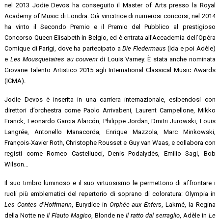
nel 2013 Jodie Devos ha conseguito il Master of Arts presso la Royal
Academy of Music di Londra. Già vincitrice di numerosi concorsi, nel 2014
ha vinto il Secondo Premio e il Premio del Pubblico al prestigioso
Concorso Queen Elisabeth in Belgio, ed è entrata all’Accademia dell’Opéra
Comique di Parigi, dove ha partecipato a
Die Fledermaus
(Ida e poi Adèle)
e
Les Mousquetaires au couvent
di Louis Varney. È stata anche nominata
Giovane Talento Artistico 2015 agli International Classical Music Awards
(ICMA).
Jodie Devos è inserita in una carriera internazionale, esibendosi con
direttori d’orchestra come Paolo Arrivabeni, Laurent Campellone, Mikko
Franck, Leonardo Garcia Alarcón, Philippe Jordan, Dmitri Jurowski, Louis
Langrée, Antonello Manacorda, Enrique Mazzola, Marc Minkowski,
François-Xavier Roth, Christophe Rousset e Guy van Waas, e collabora con
registi come Romeo Castellucci, Denis Podalydès, Emilio Sagi, Bob
Wilson…
Il suo timbro luminoso e il suo virtuosismo le permettono di affrontare i
ruoli più emblematici del repertorio di soprano di coloratura: Olympia in
Les Contes d’Hoffmann
, Eurydice in
Orphée aux Enfers
, Lakmé, la Regina
della Notte ne
Il Flauto Magico
, Blonde ne
Il ratto dal serraglio
, Adèle in
Le