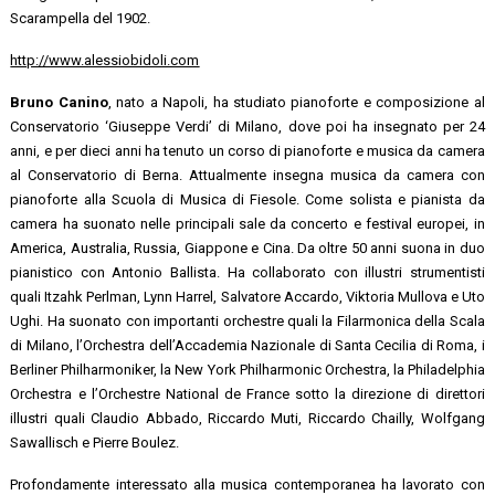
Scarampella del 1902.
http://www.alessiobidoli.com
Bruno Canino
, nato a Napoli, ha studiato pianoforte e composizione al
Conservatorio ‘Giuseppe Verdi’ di Milano, dove poi ha insegnato per 24
anni, e per dieci anni ha tenuto un corso di pianoforte e musica da camera
al Conservatorio di Berna. Attualmente insegna musica da camera con
pianoforte alla Scuola di Musica di Fiesole. Come solista e pianista da
camera ha suonato nelle principali sale da concerto e festival europei, in
America, Australia, Russia, Giappone e Cina.
Da oltre 50 anni suona in duo
pianistico con Antonio Ballista. Ha collaborato con illustri strumentisti
quali Itzahk Perlman, Lynn Harrel, Salvatore Accardo, Viktoria Mullova e Uto
Ughi.
Ha suonato con importanti orchestre quali la Filarmonica della Scala
di
Milano, l’Orchestra dell’Accademia Nazionale di Santa Cecilia di Roma, i
Berliner Philharmoniker, la New York Philharmonic Orchestra, la
Philadelphia
Orchestra e l’Orchestre National de France sotto la direzione di direttori
illustri quali Claudio Abbado, Riccardo Muti, Riccardo Chailly, Wolfgang
Sawallisch e Pierre Boulez.
Profondamente interessato alla musica contemporanea ha lavorato con