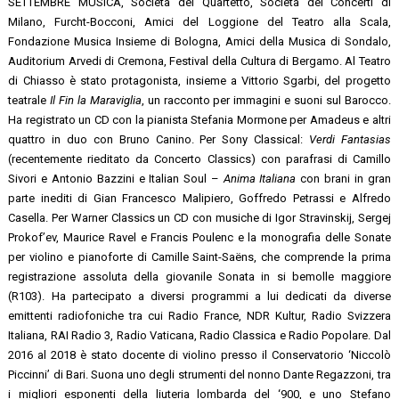
SETTEMBRE MUSICA, Società del Quartetto, Società dei Concerti di
Milano, Furcht-Bocconi, Amici del Loggione del Teatro alla Scala,
Fondazione Musica Insieme di Bologna, Amici della Musica di Sondalo,
Auditorium Arvedi di Cremona, Festival della Cultura di Bergamo. Al Teatro
di Chiasso è
stato protagonista, insieme a Vittorio Sgarbi, del progetto
teatrale
Il Fin
la Maraviglia
, un racconto per immagini e suoni sul Barocco.
Ha registrato un CD con la pianista Stefania Mormone per Amadeus e altri
quattro in duo con Bruno Canino. Per Sony Classical:
Verdi Fantasias
(recentemente rieditato da Concerto Classics) con parafrasi di Camillo
Sivori e Antonio Bazzini e Italian Soul –
Anima Italiana
con brani in gran
parte inediti di Gian Francesco Malipiero, Goffredo Petrassi e Alfredo
Casella. Per Warner Classics un CD con musiche di Igor Stravinskij, Sergej
Prokof’ev, Maurice Ravel e Francis Poulenc e la monografia delle Sonate
per violino e pianoforte di Camille Saint-Saëns, che comprende la prima
registrazione assoluta della giovanile Sonata in si bemolle maggiore
(R103). Ha partecipato a diversi programmi a lui dedicati da diverse
emittenti radiofoniche tra cui Radio France, NDR Kultur, Radio Svizzera
Italiana, RAI Radio 3, Radio Vaticana, Radio Classica e Radio Popolare. Dal
2016 al 2018 è
stato docente di violino presso il Conservatorio ‘Niccolò
Piccinni’ di Bari. Suona uno degli strumenti del nonno Dante Regazzoni, tra
i migliori esponenti della liuteria lombarda del ‘900, e uno Stefano