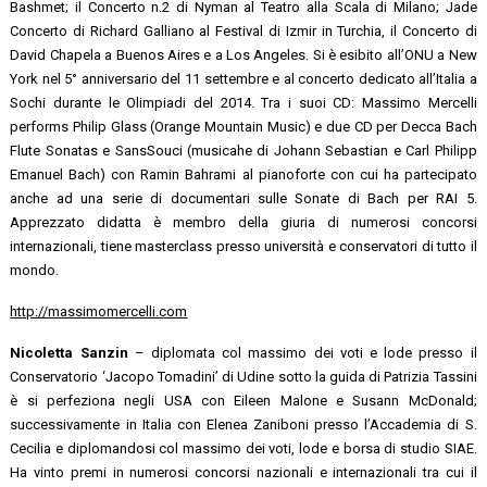
Bashmet; il Concerto n.2 di Nyman al Teatro alla Scala di Milano; Jade
Concerto di Richard Galliano al Festival di Izmir in Turchia, il Concerto di
David Chapela a Buenos Aires e a Los Angeles. Si è esibito all’ONU a New
York nel 5° anniversario del 11 settembre e al concerto dedicato all’Italia a
Sochi durante le Olimpiadi del 2014. Tra i suoi CD: Massimo Mercelli
performs Philip Glass (Orange Mountain Music) e due CD per Decca Bach
Flute Sonatas e SansSouci (musicahe di Johann Sebastian e Carl Philipp
Emanuel Bach) con Ramin Bahrami al pianoforte con cui ha partecipato
anche ad una serie di documentari sulle Sonate di Bach per RAI 5.
Apprezzato didatta è membro della giuria di numerosi concorsi
internazionali, tiene masterclass presso università e conservatori di tutto il
mondo.
http://massimomercelli.com
Nicoletta Sanzin
– diplomata col massimo dei voti e lode presso il
Conservatorio ‘Jacopo Tomadini’ di Udine sotto la guida di Patrizia Tassini
è
si perfeziona negli USA con Eileen Malone e Susann McDonald;
successivamente in Italia con Elenea Zaniboni presso l’Accademia di S.
Cecilia e diplomandosi col massimo dei voti, lode e borsa di studio SIAE.
Ha vinto premi in numerosi concorsi nazionali e internazionali tra cui il