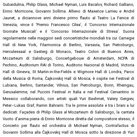
Gubaidulina, Philip Glass, Michael Nyman, Luis Bacalov, Richard Galliano,
Ennio Morricone, Giovanni Sollima. Allievo di Maxence Larrieu e André
Jaunet, a diciannove anni diviene primo flauto al Teatro La Fenice di
Venezia, vince il ‘Premio Francesco Cilea’, il ‘Concorso Internazionale
Giornate Musicali’ e il ‘Concorso Internazionale di Stresa’. Suona
regolarmente nelle maggiori sedi concertistiche mondiali tra cui Carnegie
Hall di New York, Filarmonica di Berlino, Varsavia, San Pietroburgo,
Herculessaal e Gasteig di Monaco, Teatro Colon di Buenos Aires,
Mozarteum di Salisburgo, Concertgebouw di Amsterdam, NCPA di
Pechino, Auditorium RAI di Torino, Auditorio Nacional di Madrid, Victoria
Hall di Ginevra, St Martin-in-the-Fields e Wigmore Hall di Londra, Parco
della Musica di Roma, Čajkovskij Hall di Mosca; è ospite nei Festival di
Lubiana,
Berlino, Santander, Vilnius, San Pietroburgo, Bonn, Rheingau,
Gerusalemme, nel Puccini Festival in Italia e nel Festival Cervantino in
Messico collaborando, con artisti quali Yuri Bashmet, Valery Gergiev,
Peter–Lukas Graf, Ramin Bahrami. Tra le prime assolute e tra i brani a lui
dedicati: Façades di Philip Glass al Mozarteum di Salisburgo, la cantata
Vuoto d’anima piena di Ennio Morricone diretta dal compositore stesso, il
Concerto per flauto ed orchestra di Michael Nyman, Contrafactus di
Giovanni Sollima alla Čajkovskij Hall di Mosca sotto la direzione di Yuri