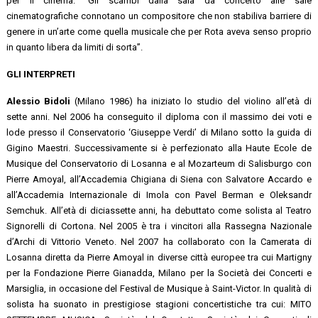
per il cinema: “Gli scambi dalla sala da concerto alle sale
cinematografiche connotano un compositore che non stabiliva barriere di
genere in un’arte come quella musicale che per Rota aveva senso proprio
in quanto libera da limiti di sorta”.
GLI INTERPRETI
Alessio Bidoli
(Milano 1986) ha iniziato lo studio del violino all’età di
sette anni. Nel 2006 ha conseguito il diploma con il massimo dei voti e
lode presso il Conservatorio ‘Giuseppe Verdi’ di Milano sotto la guida di
Gigino Maestri. Successivamente si è perfezionato alla Haute Ecole de
Musique del Conservatorio di Losanna e al Mozarteum di Salisburgo con
Pierre Amoyal, all’Accademia Chigiana di Siena con Salvatore Accardo e
all’Accademia Internazionale di Imola con Pavel Berman e Oleksandr
Semchuk. All’età di diciassette anni, ha debuttato come solista al Teatro
Signorelli di Cortona. Nel 2005 è tra i vincitori alla Rassegna Nazionale
d’Archi di Vittorio Veneto. Nel 2007 ha collaborato con la Camerata di
Losanna diretta da Pierre Amoyal in diverse città europee tra cui Martigny
per la Fondazione Pierre Gianadda, Milano per la Società dei Concerti e
Marsiglia, in occasione del Festival de Musique à Saint-Victor. In qualità di
solista ha suonato in prestigiose stagioni concertistiche tra cui: MITO