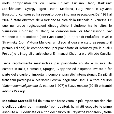
molti compositori tra cui Pierre Boulez, Luciano Berio, Karlheinz
Stockhausen, György Ligeti, Bruno Maderna, Luigi Nono e Sylvano
Bussotti di cui spesso ha eseguito opere in prima esecuzione. Dal 1999 al
2002 è stato direttore della
Sezione Musica della Biennale di Venezia. Le
sue numerose registrazioni discografiche includono tra le altre: le
Variazioni Goldberg di Bach; le composizioni di Mendelssohn per
violoncello e pianoforte (con Lynn Harrell); le opere di Prokofiev, Ravel e
Stravinsky (con Viktoria Mullova, un disco al quale è stato assegnato il
premio Edison); le composizioni per pianoforte di Debussy (tra le quali i
Preludi) e le integrali pianistiche di Emmanuel Chabrier e di Alfredo Casella.
Tiene regolarmente masterclass per pianoforte solista e musica da
camera in Italia, Germania, Spagna, Giappone ed è spesso invitato a far
parte delle giurie di importanti concorsi pianistici internazionali. Da più di
trent’anni partecipa al Marlboro Festival negli Stati Uniti. È autore dei libri
Vademecum del pianista da camera
(1997) e
Senza musica
(2015) entrambi
editi da Passigli.
Massimo Mercelli
è il flautista che forse vanta le più importanti dediche
e collaborazioni con i maggiori compositori: ha infatti eseguito le prime
assolute a lui dedicate di autori del calibro di Krzysztof Penderecki, Sofia