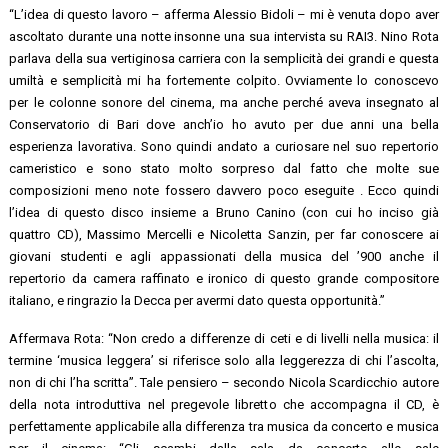
“L’idea di questo lavoro – afferma Alessio Bidoli – mi è venuta dopo aver
ascoltato durante una notte insonne una sua intervista su RAI3. Nino Rota
parlava della sua vertiginosa carriera con la semplicità dei grandi e questa
umiltà e semplicità mi ha fortemente colpito. Ovviamente lo conoscevo
per
le colonne sonore del cinema, ma anche perché aveva insegnato al
Conservatorio di Bari dove anch’io ho avuto per due anni una bella
esperienza lavorativa. Sono quindi andato a curiosare nel suo repertorio
cameristico e sono stato molto sorpreso dal fatto che molte sue
composizioni meno note fossero davvero poco eseguite . Ecco quindi
l’idea di questo disco insieme a Bruno Canino (con cui ho inciso già
quattro CD), Massimo Mercelli e Nicoletta Sanzin, per far conoscere ai
giovani studenti e agli appassionati della musica del ’900 anche il
repertorio da camera raffinato e ironico di questo grande compositore
italiano, e ringrazio la Decca per avermi dato questa opportunità.”
Affermava Rota: “Non credo a differenze di ceti e di livelli nella musica: il
termine ‘musica leggera’ si riferisce solo alla leggerezza di chi l’ascolta,
non di chi l’ha scritta”. Tale pensiero – secondo Nicola Scardicchio autore
della nota introduttiva nel pregevole libretto che accompagna il CD, è
perfettamente applicabile alla differenza tra musica da concerto e musica