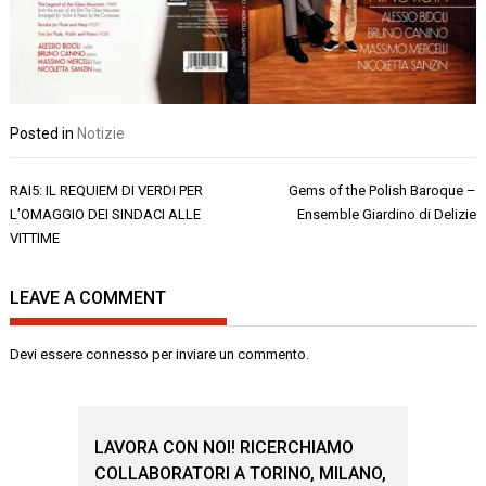
Posted in
Notizie
Navigazione
RAI5: IL REQUIEM DI VERDI PER
Gems of the Polish Baroque –
articoli
L’OMAGGIO DEI SINDACI ALLE
Ensemble Giardino di Delizie
VITTIME
LEAVE A COMMENT
Devi essere
connesso
per inviare un commento.
LAVORA CON NOI! RICERCHIAMO
COLLABORATORI A TORINO, MILANO,