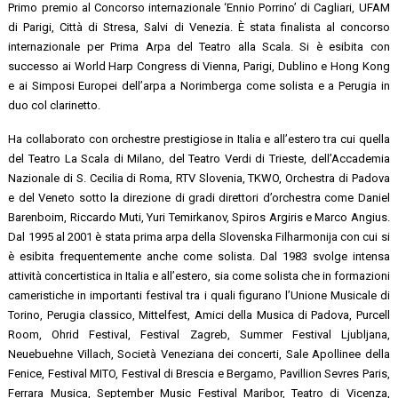
Primo premio al Concorso internazionale ‘Ennio Porrino’ di Cagliari, UFAM
di Parigi, Città di Stresa, Salvi di Venezia. È stata finalista al concorso
internazionale per Prima Arpa del Teatro alla Scala. Si è esibita con
successo ai World Harp Congress di Vienna, Parigi, Dublino e Hong Kong
e ai Simposi Europei dell’arpa a Norimberga come solista e a Perugia in
duo col clarinetto.
Ha collaborato con orchestre prestigiose in Italia e all’estero tra cui quella
del Teatro La Scala di Milano, del Teatro Verdi di Trieste, dell’Accademia
Nazionale di S. Cecilia di Roma, RTV Slovenia, TKWO, Orchestra di Padova
e del Veneto sotto la direzione di gradi direttori d’orchestra come Daniel
Barenboim, Riccardo Muti, Yuri Temirkanov, Spiros Argiris e Marco Angius.
Dal 1995 al 2001 è stata prima arpa della Slovenska Filharmonija con cui si
è
esibita frequentemente anche come solista. Dal 1983 svolge intensa
attività concertistica in Italia e all’estero, sia come solista che in formazioni
cameristiche in importanti festival tra i quali figurano l’Unione Musicale di
Torino, Perugia classico, Mittelfest, Amici della Musica di Padova, Purcell
Room, Ohrid Festival, Festival Zagreb, Summer Festival Ljubljana,
Neuebuehne Villach, Società Veneziana dei concerti, Sale Apollinee della
Fenice, Festival MITO, Festival di Brescia e Bergamo, Pavillion Sevres Paris,
Ferrara Musica, September Music Festival Maribor, Teatro di Vicenza,