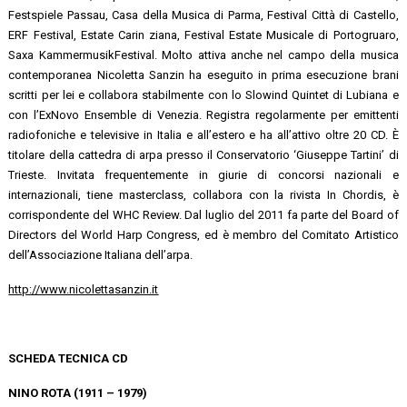
Festspiele Passau, Casa della Musica di Parma, Festival Città di Castello,
ERF Festival, Estate Carin ziana, Festival Estate Musicale di Portogruaro,
Saxa KammermusikFestival. Molto attiva anche nel campo della musica
contemporanea Nicoletta Sanzin ha eseguito in prima esecuzione brani
scritti per lei e collabora stabilmente con lo Slowind Quintet di Lubiana e
con l’ExNovo Ensemble di Venezia. Registra regolarmente per emittenti
radiofoniche e televisive in Italia e all’estero e ha all’attivo oltre 20 CD. È
titolare della cattedra di arpa presso il Conservatorio ‘Giuseppe Tartini’ di
Trieste. Invitata frequentemente in giurie di concorsi nazionali e
internazionali, tiene masterclass, collabora con la rivista In Chordis, è
corrispondente del WHC Review. Dal luglio del 2011 fa parte del Board of
Directors del World Harp Congress, ed è membro del Comitato Artistico
dell’Associazione Italiana dell’arpa.
http://www.nicolettasanzin.it
SCHEDA TECNICA CD
NINO ROTA (1911 – 1979)