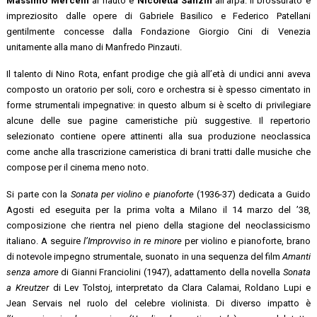
Massimo Mercelli
al flauto e
Nicoletta Sanzin
all’arpa. Il brossurato è
impreziosito dalle opere di Gabriele Basilico e Federico Patellani
gentilmente concesse dalla Fondazione Giorgio Cini di Venezia
unitamente alla mano di Manfredo Pinzauti.
Il talento di Nino Rota, enfant prodige che già all’età di undici anni aveva
composto un oratorio per soli, coro e orchestra si è spesso cimentato in
forme strumentali impegnative: in questo album si è scelto di privilegiare
alcune delle sue pagine cameristiche più suggestive. Il repertorio
selezionato contiene opere attinenti alla sua produzione neoclassica
come anche alla trascrizione cameristica di brani tratti dalle musiche che
compose per il cinema meno noto.
Si parte con la
Sonata per violino e pianoforte
(1936-37) dedicata a Guido
Agosti ed eseguita per la prima volta a Milano il 14 marzo del ’38,
composizione che rientra nel pieno della stagione del neoclassicismo
italiano. A seguire
l’Improvviso in re minore
per violino e pianoforte, brano
di notevole impegno strumentale, suonato in una sequenza del film
Amanti
senza amore
di Gianni Franciolini (1947), adattamento della novella
Sonata
a Kreutzer
di Lev Tolstoj, interpretato da Clara Calamai, Roldano Lupi e
Jean Servais nel ruolo del celebre violinista. Di diverso impatto è