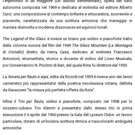
l’Improvviso in
do maggiore
(
Un diavolo sentimentale
), opera del tutto
autonoma composta nel 1969 e dedicata al violinista ed editore Alberto
Curci: una composizione al contempo brillante e virtuosistica, scorrevole e
piacevole, caratterizzata da una scrittura armonica che maneggia in
maniera disinvolta e moderna dissonanze ed equivoci tonali.
The Legend of the Glass
è invece un brano per violino e pianoforte tratto
dalla colonna sonora del film del 1949
The Glass Mountain
(
La Montagna
di Cristallo
) diretto da Henry Cass, dedicato al violinista Francesco
Antonioni, strumentista, storico e docente di violino del Liceo Musicale,
poi Conservatorio N. Piccinni di Bari, del quale Rota fu direttore dal 1950.
La
Sonata per flauto e arpa
, edita da Ricordi nel 1939 è invece uno dei lavori
cameristici più rappresentativi della poetica neoclassica rotiana, definita
da Gavazzeni “la misura più perfetta offerta da Rota”.
Infine il
Trio per flauto, violino e pianoforte
, composto nel 1958 per lo
svizzero-cubano Trio Klemm e presentato dallo stesso trio in prima
esecuzione il 6 aprile del 1960 presso la Sala del Lyceum Clubs: un lavoro
particolare, dotato di un’incisiva scrittura ritmica e trascoloranti ambiguità
armoniche.