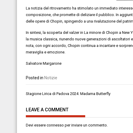
La notizia del ritrovamento ha stimolato un immediato interesse 
composizione, che promette di deliziare il pubblico. In aggiunta
delle opere di Chopin, spingendo a una rivalutazione del patri
In sintesi, la scoperta del valzer in La minore di Chopin a New 
la musica classica, riunendo nuove generazioni di ascoltatori e 
nota, con ogni accordo, Chopin continua a incantare e sorpr
meraviglia e emozione.
Salvatore Margarone
Posted in
Notizie
Navigazione
Stagione Lirica di Padova 2024: Madama Butterfly
articoli
LEAVE A COMMENT
Devi essere
connesso
per inviare un commento.