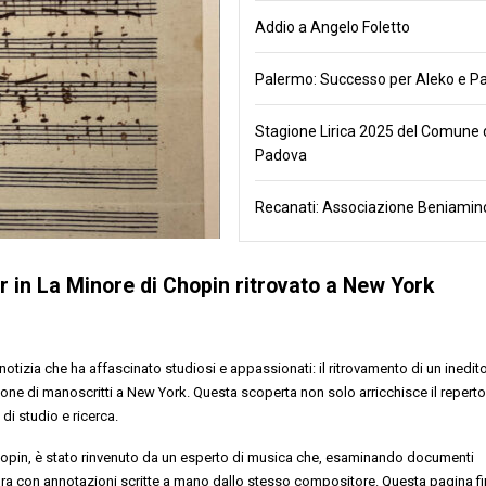
Addio a Angelo Foletto
Palermo: Successo per Aleko e Pa
Stagione Lirica 2025 del Comune 
Padova
Recanati: Associazione Beniamino
er in La Minore di Chopin ritrovato a New York
tizia che ha affascinato studiosi e appassionati: il ritrovamento di un inedito
ione di manoscritti a New York. Questa scoperta non solo arricchisce il reperto
i studio e ricerca.
Chopin, è stato rinvenuto da un esperto di musica che, esaminando documenti
titura con annotazioni scritte a mano dallo stesso compositore. Questa pagina f