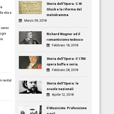
Storia dell’Opera: C.W.
va
Gluck e la riforma del
la vita e
melodramma
Marzo 09, 2018
e verso
 ogni
Richard Wagner ed il
re
romanticismo tedesco
Febbraio 18, 2018
Storia dell’Opera: il 1700
opera buffa e seria.
Febbraio 28, 2018
 recital
Storia dell’Opera: le
scuole nazionali
Aprile 12, 2018
Il Musicista: Professione
o no?