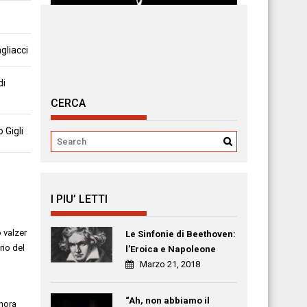
gliacci
di
CERCA
 Gigli
I PIU’ LETTI
 valzer
Le Sinfonie di Beethoven:
rio del
l’Eroica e Napoleone
Marzo 21, 2018
“Ah, non abbiamo il
inora