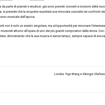
da parte di pianisti e studiosi: già sono previsti concerti e incisioni della nuo
, si prevede che la scoperta susciterà una rinnovata curiosità nei confronti del
monio musicale dell’epoca.
York non è solo un evento singolare, ma un’opportunità per rinnovare l’interess
musicisti attorno all’opera di uno dei più grandi compositori della storia. Con
endere, dimostrando che la sua musica è senza tempo, sempre capace di evoca
Londra: Yuja Wang e Vikingur Olafsson