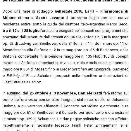
perfezionamento di Benedetto Lupo all’Accademia di Santa Cecilia
.
Dopo una fase di rodaggio nell’estate 2018,
LaFil – Filarmonica di
Milano
ritorna a
Sestri Levante
il prossimo luglio per una nuova
residenza estiva: sotto la guida del direttore italo-argentino Marco Seco,
tra il 19 e il 28 luglio
l’orchestra eseguirà sei concerti con programmi che
spaziano dall’Ouverture dall’
Egmont
op. 84 alla Sinfonia n. 7 in la maggiore
op. 92 di Ludwig van Beethoven, dalla Sinfonia n. 1 in do minore op. 11 di
Mendelssohn alla Sinfonia n. 2 in re maggiore op. 36 di Beethoven, dalla
Sinfonia concertante in si bemolle maggiore n. 105 Hob.I:105 di Joseph
Haydn alla Sinfonia concertante per violino, viola e orchestra in mi bemolle
maggiore K.364 di Mozart, fino ai Lieder
Gretchen am Spinnrade
,
Ganymed
e
Erlkönig
di Franz Schubert, proposti nelle rispettive orchestrazioni di
Liszt, Strauss e Berlioz.
In autunno,
dal 25 ottobre al 3 novembre
,
Daniele Gatti
farà ritorno sul
podio dell’orchestra con un altro integrale sinfonico: quello di Johannes
Brahms, a cui verranno affiancati il Concerto per violino e orchestra in re
maggiore op. 61 di Beethoven e il Concerto per violoncello e orchestra in
la minore op. 129 di Schumann. Le due pagine solistiche saranno affidate
rispettivamente al violinista tedesco Frank Peter Zimmermann e al