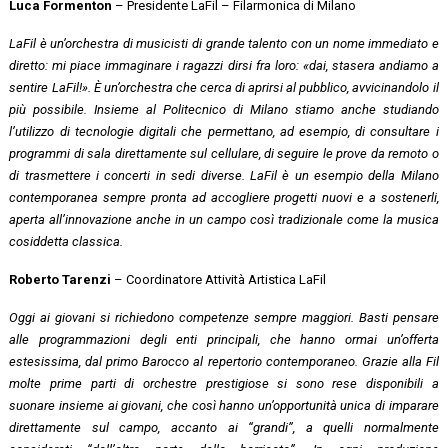
Luca Formenton
– Presidente LaFil – Filarmonica di Milano
LaFil è un’orchestra di musicisti di grande talento con un nome immediato e
diretto: mi piace immaginare i ragazzi dirsi fra loro: «dai, stasera andiamo a
sentire LaFil!». È un’orchestra che cerca di aprirsi al pubblico, avvicinandolo il
più possibile. Insieme al Politecnico di Milano stiamo anche studiando
l’utilizzo di tecnologie digitali che permettano, ad esempio, di consultare i
programmi di sala direttamente sul cellulare, di seguire le prove da remoto o
di trasmettere i concerti in sedi diverse. LaFil è un esempio della Milano
contemporanea sempre pronta ad accogliere progetti nuovi e a sostenerli,
aperta all’innovazione anche in un campo così tradizionale come la musica
cosiddetta classica
.
Roberto Tarenzi
– Coordinatore Attività Artistica LaFil
Oggi ai giovani si richiedono competenze sempre maggiori. Basti pensare
alle programmazioni degli enti principali, che hanno ormai un’offerta
estesissima, dal primo Barocco al repertorio contemporaneo. Grazie alla Fil
molte prime parti di orchestre prestigiose si sono rese disponibili
a
suonare
insieme ai giovani, che così hanno un’opportunità unica di imparare
direttamente sul campo, accanto ai “grandi”, a quelli normalmente