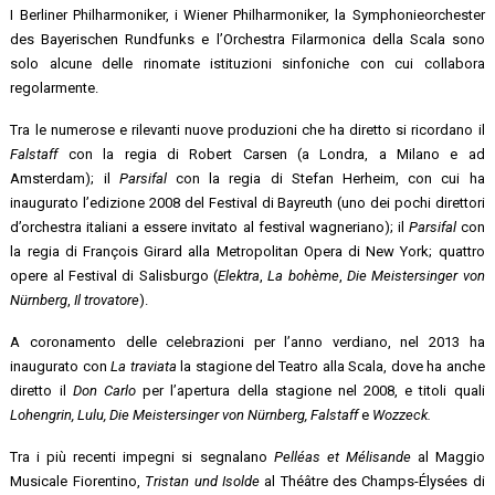
I Berliner Philharmoniker, i Wiener Philharmoniker, la Symphonieorchester
des Bayerischen Rundfunks e l’Orchestra Filarmonica della Scala sono
solo alcune delle rinomate istituzioni sinfoniche con cui collabora
regolarmente.
Tra le numerose e rilevanti nuove produzioni che ha diretto si ricordano il
Falstaff
con la regia di Robert Carsen (a Londra, a Milano e ad
Amsterdam); il
Parsifal
con la regia di Stefan Herheim, con cui ha
inaugurato l’edizione 2008 del Festival di Bayreuth (uno dei pochi direttori
d’orchestra italiani a essere invitato al festival wagneriano); il
Parsifal
con
la regia di François Girard alla Metropolitan Opera di New York; quattro
opere al Festival di Salisburgo (
Elektra
,
La bohème
,
Die Meistersinger von
Nürnberg
,
Il trovatore
).
A coronamento delle celebrazioni per l’anno verdiano, nel 2013 ha
inaugurato con
La traviata
la stagione del Teatro alla Scala, dove ha anche
diretto il
Don Carlo
per l’apertura della stagione nel 2008, e titoli quali
Lohengrin, Lulu, Die Meistersinger von Nürnberg, Falstaff
e
Wozzeck.
Tra i più recenti impegni si segnalano
Pelléas et Mélisande
al Maggio
Musicale Fiorentino,
Tristan und Isolde
al Théâtre des Champs-Élysées di