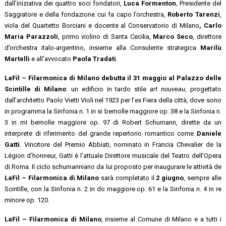
dall’iniziativa dei quattro soci fondatori,
Luca Formenton
, Presidente del
Saggiatore e della fondazione cui fa capo l’orchestra,
Roberto Tarenzi
,
viola del Quartetto Borciani e docente al Conservatorio di Milano
, Carlo
Maria Parazzoli
, primo violino di Santa Cecilia,
Marco Seco
, direttore
d’orchestra italo-argentino, insieme alla Consulente strategica
Marilù
Martelli
e all’avvocato
Paola Tradati
.
LaFil – Filarmonica di Milano
debutta il 31 maggio al Palazzo delle
Scintille di Milano
: un edificio in tardo stile
art nouveau
, progettato
dall’architetto Paolo Vietti Violi nel 1923 per l’ex Fiera della città, dove sono
in programma la Sinfonia n. 1 in si bemolle maggiore op. 38 e la Sinfonia n.
3 in mi bemolle maggiore op. 97 di Robert Schumann, dirette da un
interprete di riferimento del grande repertorio romantico come
Daniele
Gatti
. Vincitore del Premio Abbiati, nominato in Francia Chevalier de la
Légion d’honneur, Gatti è l’attuale Direttore musicale del Teatro dell’Opera
di Roma. Il ciclo schumanniano da lui proposto per inaugurare le attività de
LaFil – Filarmonica di Milano
sarà completato il
2 giugno
, sempre alle
Scintille, con la Sinfonia n. 2 in do maggiore op. 61 e la Sinfonia n. 4 in re
minore op. 120.
LaFil – Filarmonica di Milano
, insieme al Comune di Milano e a tutti i