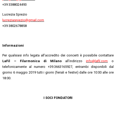
+39 3388024493
Lucrezia Spiezio
lucreziaspiezio@gmail.com
+39 3802678858
Informazioni
Per qualsiasi info legata all’accredito dei concerti è possibile contattare
LaFil – Filarmonica di Milano
all’indirizzo
info@lafil.com
o
telefonicamente al numero +39.3663165927, entrambi disponibili dal
giorno 6 maggio 2019 tutti i giorni (feriali e festivi) dalle ore 10:00 alle ore
18:00.
I SOCI FONDATORI