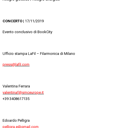
CONCERTO
| 17/11/2019
Evento conclusivo di BookCity
Ufficio stampa LaFil – Filarmonica di Milano
press@lafil.com
Valentina Ferrara
valentinaf@smceurope.it
+39 3408617135
Edoardo Pelligra
pelligra.e@gmail.com