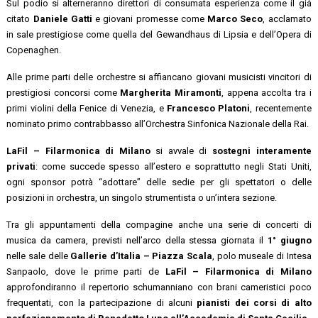
Sul podio si alterneranno direttori di consumata esperienza come il già
citato
Daniele Gatti
e giovani promesse come
Marco Seco
, acclamato
in sale prestigiose come quella del Gewandhaus di Lipsia e dell’Opera di
Copenaghen.
Alle prime parti delle orchestre si affiancano giovani musicisti vincitori di
prestigiosi concorsi come
Margherita Miramonti
, appena accolta tra i
primi violini della Fenice di Venezia, e
Francesco Platoni
, recentemente
nominato primo contrabbasso all’Orchestra Sinfonica Nazionale della Rai.
LaFil – Filarmonica di Milano
si avvale di
sostegni interamente
privati
: come succede spesso all’estero e soprattutto negli Stati Uniti,
ogni sponsor potrà “adottare” delle sedie per gli spettatori o delle
posizioni in orchestra, un singolo strumentista o un’intera sezione.
Tra gli appuntamenti della compagine anche una serie di concerti di
musica da camera, previsti nell’arco della stessa giornata il
1° giugno
nelle sale delle
Gallerie d’Italia – Piazza Scala
, polo museale di Intesa
Sanpaolo, dove le prime parti de
LaFil – Filarmonica di Milano
approfondiranno il repertorio schumanniano con brani cameristici poco
frequentati, con la partecipazione di alcuni
pianisti dei corsi di alto