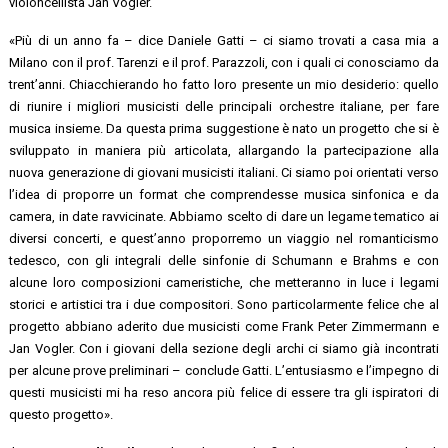
violoncellista Jan Vogler.
«Più di un anno fa – dice Daniele Gatti – ci siamo trovati a casa mia a
Milano con il prof. Tarenzi e il prof. Parazzoli, con i quali ci conosciamo da
trent’anni. Chiacchierando ho fatto loro presente un mio desiderio: quello
di riunire i migliori musicisti delle principali orchestre italiane, per fare
musica insieme. Da questa prima suggestione è nato un progetto che si è
sviluppato in maniera più articolata, allargando la partecipazione alla
nuova generazione di giovani musicisti italiani. Ci siamo poi orientati verso
l’idea di proporre un format che comprendesse musica sinfonica e da
camera, in date ravvicinate. Abbiamo scelto di dare un legame tematico ai
diversi concerti, e quest’anno proporremo un viaggio nel romanticismo
tedesco, con gli integrali delle sinfonie di Schumann e Brahms e con
alcune loro composizioni cameristiche, che metteranno in luce i legami
storici e artistici tra i due compositori. Sono particolarmente felice che al
progetto abbiano aderito due musicisti come Frank Peter Zimmermann e
Jan Vogler. Con i giovani della sezione degli archi ci siamo già incontrati
per alcune prove preliminari – conclude Gatti. L’entusiasmo e l’impegno di
questi musicisti mi ha reso ancora più felice di essere tra gli ispiratori di
questo progetto».