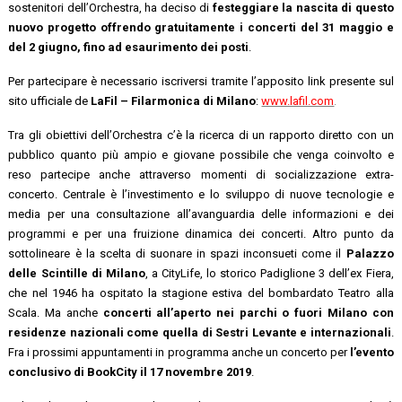
sostenitori dell’Orchestra, ha deciso di
festeggiare la nascita di questo
nuovo progetto offrendo gratuitamente i concerti del 31 maggio e
del 2 giugno, fino ad esaurimento dei posti
.
Per partecipare è necessario iscriversi tramite l’apposito link presente sul
sito ufficiale de
LaFil – Filarmonica di Milano
:
www.lafil.com
.
Tra gli obiettivi dell’Orchestra c’è la ricerca di un rapporto diretto con un
pubblico quanto più ampio e giovane possibile che venga coinvolto e
reso partecipe anche attraverso momenti di socializzazione extra-
concerto. Centrale è l’investimento e lo sviluppo di nuove tecnologie e
media per una consultazione all’avanguardia delle informazioni e dei
programmi e per una fruizione dinamica dei concerti. Altro punto da
sottolineare è la scelta di suonare in spazi inconsueti come il
Palazzo
delle Scintille di Milano
, a CityLife, lo storico Padiglione 3 dell’ex Fiera,
che nel 1946 ha ospitato la stagione estiva del bombardato Teatro alla
Scala. Ma anche
concerti all’aperto nei parchi o fuori Milano con
residenze nazionali come quella di Sestri Levante e internazionali
.
Fra i prossimi appuntamenti in programma anche un concerto per
l’evento
conclusivo di BookCity il 17 novembre 2019
.