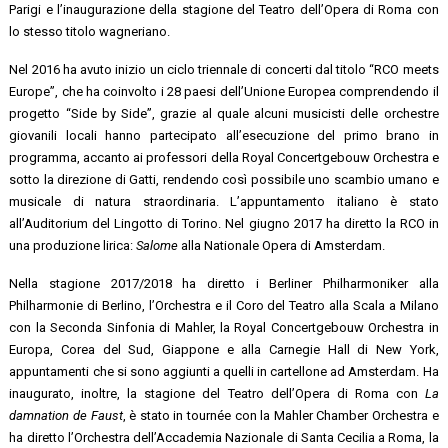
Parigi e l’inaugurazione della stagione del Teatro dell’Opera di Roma con
lo stesso titolo wagneriano.
Nel 2016 ha avuto inizio un ciclo triennale di concerti dal titolo “RCO meets
Europe”, che ha coinvolto i 28 paesi dell’Unione Europea comprendendo il
progetto “Side by Side”, grazie al quale alcuni musicisti delle orchestre
giovanili locali hanno partecipato all’esecuzione del primo brano in
programma, accanto ai professori della Royal Concertgebouw Orchestra e
sotto la direzione di Gatti, rendendo così possibile uno scambio umano e
musicale di natura straordinaria. L’appuntamento italiano è stato
all’Auditorium del Lingotto di Torino. Nel giugno 2017 ha diretto la RCO in
una produzione lirica:
Salome
alla Nationale Opera di Amsterdam.
Nella stagione 2017/2018 ha diretto i Berliner Philharmoniker alla
Philharmonie di Berlino, l’Orchestra e il Coro del Teatro alla Scala a Milano
con la Seconda Sinfonia di Mahler, la Royal Concertgebouw Orchestra in
Europa, Corea del Sud, Giappone e alla Carnegie Hall di New York,
appuntamenti che si sono aggiunti a quelli in cartellone ad Amsterdam. Ha
inaugurato, inoltre, la stagione del Teatro dell’Opera di Roma con
La
damnation de Faust
, è stato in tournée con la Mahler Chamber Orchestra e
ha diretto l’Orchestra dell’Accademia Nazionale di Santa Cecilia a Roma, la