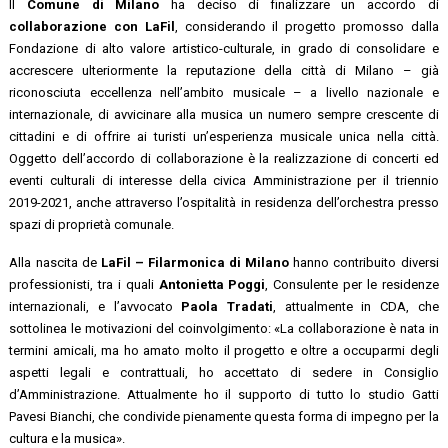
Il
Comune di Milano
ha deciso di finalizzare un accordo di
collaborazione con LaFil
, considerando il progetto promosso dalla
Fondazione di alto valore artistico-culturale, in grado di consolidare e
accrescere ulteriormente la reputazione della città di Milano – già
riconosciuta eccellenza nell’ambito musicale – a livello nazionale e
internazionale, di avvicinare alla musica un numero sempre crescente di
cittadini e di offrire ai turisti un’esperienza musicale unica nella città.
Oggetto dell’accordo di collaborazione è la realizzazione di concerti ed
eventi culturali di interesse della civica Amministrazione per il triennio
2019-2021, anche attraverso l’ospitalità in residenza dell’orchestra presso
spazi di proprietà comunale.
Alla nascita de
LaFil – Filarmonica di Milano
hanno contribuito diversi
professionisti, tra i quali
Antonietta Poggi
, Consulente per le residenze
internazionali, e l’avvocato
Paola Tradati
, attualmente in CDA, che
sottolinea le motivazioni del coinvolgimento: «La collaborazione è nata in
termini amicali, ma ho amato molto il progetto e oltre a occuparmi degli
aspetti legali e contrattuali, ho accettato di sedere in Consiglio
d’Amministrazione. Attualmente ho il supporto di tutto lo studio Gatti
Pavesi Bianchi, che condivide pienamente questa forma di impegno per la
cultura e la musica».