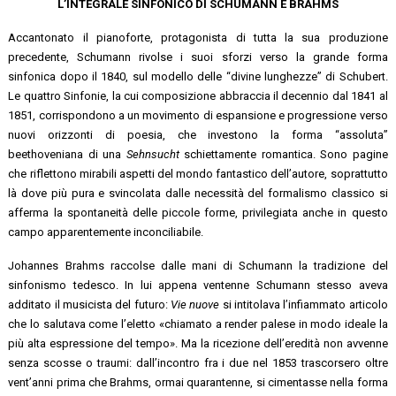
L’INTEGRALE SINFONICO DI SCHUMANN E BRAHMS
Accantonato il pianoforte, protagonista di tutta la sua produzione
precedente, Schumann rivolse i suoi sforzi verso la grande forma
sinfonica dopo il 1840, sul modello delle “divine lunghezze” di Schubert.
Le quattro Sinfonie, la cui composizione abbraccia il decennio dal 1841 al
1851, corrispondono a un movimento di espansione e progressione verso
nuovi orizzonti di poesia, che investono la forma “assoluta”
beethoveniana di una
Sehnsucht
schiettamente romantica. Sono pagine
che riflettono mirabili aspetti del mondo fantastico dell’autore, soprattutto
là dove più pura e svincolata dalle necessità del formalismo classico si
afferma la spontaneità delle piccole forme, privilegiata anche in questo
campo apparentemente inconciliabile.
Johannes Brahms raccolse dalle mani di Schumann la tradizione del
sinfonismo tedesco. In lui appena ventenne Schumann stesso aveva
additato il musicista del futuro:
Vie nuove
si intitolava l’infiammato articolo
che lo salutava come l’eletto «chiamato a render palese in modo ideale la
più alta espressione del tempo». Ma la ricezione dell’eredità non avvenne
senza scosse o traumi: dall’incontro fra i due nel 1853 trascorsero oltre
vent’anni prima che Brahms, ormai quarantenne, si cimentasse nella forma