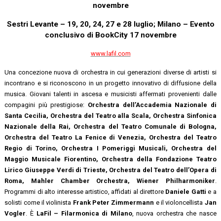
novembre
Sestri Levante – 19, 20, 24, 27 e 28 luglio; Milano – Evento
conclusivo di BookCity 17 novembre
www.lafil.com
Una concezione nuova di orchestra in cui generazioni diverse di artisti si
incontrano e si riconoscono in un progetto innovativo di diffusione della
musica. Giovani talenti in ascesa e musicisti affermati provenienti dalle
compagini più prestigiose:
Orchestra dell’Accademia Nazionale di
Santa Cecilia, Orchestra del Teatro alla Scala, Orchestra Sinfonica
Nazionale della Rai, Orchestra del Teatro Comunale di Bologna,
Orchestra del Teatro La Fenice di Venezia, Orchestra del Teatro
Regio di Torino, Orchestra I Pomeriggi Musicali, Orchestra del
Maggio Musicale Fiorentino, Orchestra della Fondazione Teatro
Lirico Giuseppe Verdi di Trieste, Orchestra del Teatro dell’Opera di
Roma, Mahler Chamber Orchestra, Wiener Philharmoniker
.
Programmi di alto interesse artistico, affidati al direttore
Daniele Gatti
e a
solisti come il violinista
Frank Peter Zimmermann
e il violoncellista
Jan
Vogler
. È
LaFil – Filarmonica di Milano
, nuova orchestra che nasce