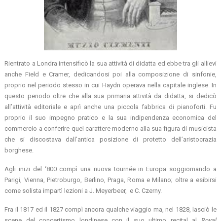
Rientrato a Londra intensificò la sua attività di didatta ed ebbe tra gli allievi
anche Field e Cramer, dedicandosi poi alla composizione di sinfonie,
proprio nel periodo stesso in cui Haydn operava nella capitale inglese. In
questo periodo oltre che alla sua primaria attività da didatta, si dedicò
all’attività editoriale e aprì anche una piccola fabbrica di pianoforti. Fu
proprio il suo impegno pratico e la sua indipendenza economica del
commercio a conferire quel carattere moderno alla sua figura di musicista
che si discostava dall’antica posizione di protetto dell’aristocrazia
borghese.
Agli inizi del ‘800 compì una nuova tournée in Europa soggiornando a
Parigi, Vienna, Pietroburgo, Berlino, Praga, Roma e Milano; oltre a esibirsi
come solista impartì lezioni a J. Meyerbeer, e C. Czerny.
Fra il 1817 ed il 1827 compì ancora qualche viaggio ma, nel 1828, lasciò le
scene del concertismo londinese con il suo ultimo recital al
Royal