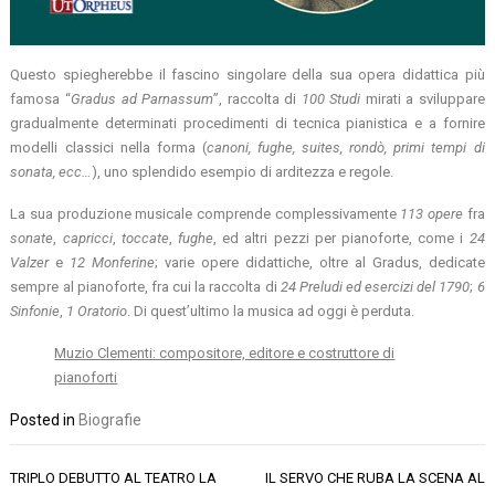
Questo spiegherebbe il fascino singolare della sua opera didattica più
famosa “
Gradus ad Parnassum
”, raccolta di
100 Studi
mirati a sviluppare
gradualmente determinati procedimenti di tecnica pianistica e a fornire
modelli classici nella forma (
canoni, fughe, suites, rondò, primi tempi di
sonata, ecc…
), uno splendido esempio di arditezza e regole.
La sua produzione musicale comprende complessivamente
113 opere
fra
sonate
,
capricci
,
toccate
,
fughe
, ed altri pezzi per pianoforte, come i
24
Valzer
e
12 Monferine
; varie opere didattiche, oltre al Gradus, dedicate
sempre al pianoforte, fra cui la raccolta di
24 Preludi ed esercizi del 1790
;
6
Sinfonie
,
1 Oratorio
. Di quest’ultimo la musica ad oggi è perduta.
Muzio Clementi: compositore, editore e costruttore di
pianoforti
Posted in
Biografie
Navigazione
TRIPLO DEBUTTO AL TEATRO LA
IL SERVO CHE RUBA LA SCENA AL