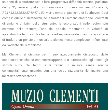
studenti di pianoforte per la loro progressiva difficoltà tecnica, parliamo
dell
’op.36,
invece quelle più complesse portano numero d’opera
2,
7,9,11,12,23,25,33,37,40,47 e 50
, vicine ormai al pianismo di Beethoven. Così
come in quelle di Beethoven, nelle Sonate di Clementi emergono i contrasti
dinamici e timbrici dello strumento, le esplorazioni nelle regioni più
estreme della tastiera, l’uso del pedale, mostrando la volontà di
approfondire le possibilità tecniche ed espressive del pianoforte, capace
di tradurre un pensiero musicale dialetticamente complesso, influenzato
dall’avvento del sinfonismo.
Ma Clementi si distinse per il suo atteggiamento distaccato dalle
conquiste tecniche ed espressive apportate; si direbbe che egli recepì gli
stimoli nuovi dei tempi e li tramuti in musica senza aderirvi
sentimentalmente, usando, con una lucida razionalità illuminante, una
mentalità settecentesca.