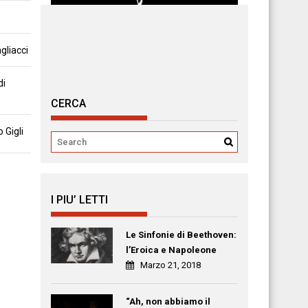
gliacci
di
CERCA
 Gigli
I PIU’ LETTI
Le Sinfonie di Beethoven:
l’Eroica e Napoleone
Marzo 21, 2018
“Ah, non abbiamo il