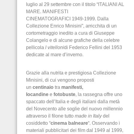
luglio al 29 settembre con il titolo “ITALIANI AL
MARE. MANIFESTI
CINEMATOGRAFICI ‪1949-1999‬. Dalla
Collezione Enrico Minisini”, arricchita di un
cortometraggio inedito a cura di Giuseppe
Colangelo e di alcune grafiche della celebre
pellicola
I vitelloni
di Federico Fellini del 1953
dedicate al mare d’inverno.
Grazie alla nutrita e prestigiosa Collezione
Minisini, di cui vengono proposti
un
centinaio
tra
manifesti,
locandine
e
fotobuste
, la rassegna offre uno
spaccato dell’Italia e degli italiani dalla metà
del Novecento alle soglie del nuovo millennio
attraverso il filone tutto
made in Italy
del
cosiddetto “
cinema balneare
“. Osservando i
materiali pubblicitari dei film dal 1949 al 1999,