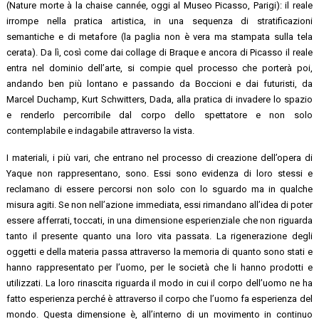
(Nature morte à la chaise cannée, oggi al Museo Picasso, Parigi): il reale
irrompe nella pratica artistica, in una sequenza di stratificazioni
semantiche e di metafore (la paglia non è vera ma stampata sulla tela
cerata). Da lì, così come dai collage di Braque e ancora di Picasso il reale
entra nel dominio dell’arte, si compie quel processo che porterà poi,
andando ben più lontano e passando da Boccioni e dai futuristi, da
Marcel Duchamp, Kurt Schwitters, Dada, alla pratica di invadere lo spazio
e renderlo percorribile dal corpo dello spettatore e non solo
contemplabile e indagabile attraverso la vista.
I materiali, i più vari, che entrano nel processo di creazione dell’opera di
Yaque non rappresentano, sono. Essi sono evidenza di loro stessi e
reclamano di essere percorsi non solo con lo sguardo ma in qualche
misura agiti. Se non nell’azione immediata, essi rimandano all’idea di poter
essere afferrati, toccati, in una dimensione esperienziale che non riguarda
tanto il presente quanto una loro vita passata. La rigenerazione degli
oggetti e della materia passa attraverso la memoria di quanto sono stati e
hanno rappresentato per l’uomo, per le società che li hanno prodotti e
utilizzati. La loro rinascita riguarda il modo in cui il corpo dell’uomo ne ha
fatto esperienza perché è attraverso il corpo che l’uomo fa esperienza del
mondo. Questa dimensione è, all’interno di un movimento in continuo