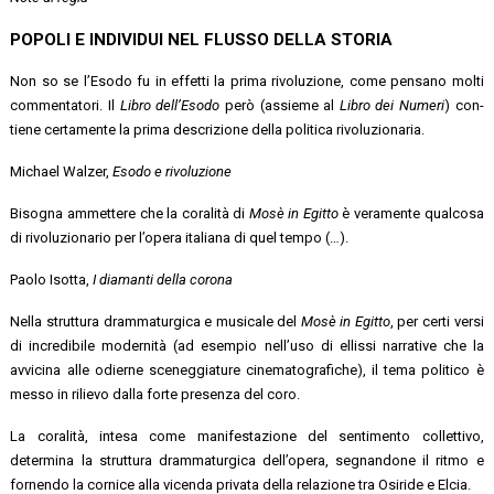
POPOLI E INDIVIDUI NEL FLUSSO DELLA STORIA
Non so se l’Esodo fu in effetti la prima rivoluzione, come pensano molti
commentatori. Il
Libro dell’Esodo
però (assieme al
Libro dei Numeri
) con-
tiene certamente la prima descrizione della politica rivoluzionaria.
Michael Walzer,
Esodo e rivoluzione
Bisogna ammettere che la coralità di
Mosè in Egitto
è veramente qualcosa
di rivoluzionario per l’opera italiana di quel tempo (…).
Paolo Isotta,
I diamanti della corona
Nella struttura drammaturgica e musicale del
Mosè in Egitto
, per certi versi
di incredibile modernità (ad esempio nell’uso di ellissi narrative che la
avvicina alle odierne sceneggiature cinematografiche), il tema politico è
messo in rilievo dalla forte presenza del coro.
La coralità, intesa come manifestazione del sentimento collettivo,
determina la struttura drammaturgica dell’opera, segnandone il ritmo e
fornendo la cornice alla vicenda privata della relazione tra Osiride e Elcia.