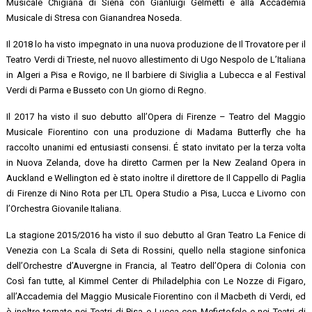
Musicale Chigiana di Siena con Gianluigi Gelmetti e alla Accademia
Musicale di Stresa con Gianandrea Noseda.
Il 2018 lo ha visto impegnato in una nuova produzione de Il Trovatore per il
Teatro Verdi di Trieste, nel nuovo allestimento di Ugo Nespolo de L’Italiana
in Algeri a Pisa e Rovigo, ne Il barbiere di Siviglia a Lubecca e al Festival
Verdi di Parma e Busseto con Un giorno di Regno.
Il 2017 ha visto il suo debutto all’Opera di Firenze – Teatro del Maggio
Musicale Fiorentino con una produzione di Madama Butterfly che ha
raccolto unanimi ed entusiasti consensi. É stato invitato per la terza volta
in Nuova Zelanda, dove ha diretto Carmen per la New Zealand Opera in
Auckland e Wellington ed è stato inoltre il direttore de Il Cappello di Paglia
di Firenze di Nino Rota per LTL Opera Studio a Pisa, Lucca e Livorno con
l’Orchestra Giovanile Italiana.
La stagione 2015/2016 ha visto il suo debutto al Gran Teatro La Fenice di
Venezia con La Scala di Seta di Rossini, quello nella stagione sinfonica
dell’Orchestre d’Auvergne in Francia, al Teatro dell’Opera di Colonia con
Così fan tutte, al Kimmel Center di Philadelphia con Le Nozze di Figaro,
all’Accademia del Maggio Musicale Fiorentino con il Macbeth di Verdi, ed
è inoltre tornato nei Teatri di Pisa e Lucca con Mefistofele e nei Teatri di