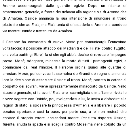
Aronne accompagnati dalle guardie egizie. Dopo un istante di
smarrimento generale, a fronte dei richiami alla ragione sia di Aronne che
di Amaltea, Osiride annuncia la sua intenzione di rinunciare al trono
piuttosto che ad Elcia, ma Elcia tenta di dissuaderlo e Aronne la conduce
via mentre Osiride è trattenuto da Amaltea.
Il Faraone ha convocato di nuovo Mosè per comunicargli l’ennesimo
voltafaccia: il possibile attacco dei Madianiti e dei Filistei contro l’Egitto,
una volta partiti gli Ebrei, fa sì che egli abbia deciso di revocare l’impegno
preso. Mosè, sdegnato, minaccia la morte di tutti i primogeniti egizi, a
cominciare dal real Principe. Il Faraone ordina quindi alle guardie di
arrestare Mosè, poi convoca l’assemblea dei Grandi del regno e annuncia
loro la decisione di associare Osiride al trono. Mosè, portato in catene al
cospetto dei sovrani, viene sprezzantemente minacciato da Osiride. Nello
stupore generale, si fa avanti Elcia che, scarmigliata e in affanno, rivela le
nozze segrete con Osiride, poi, rivolgendosi a lui, lo invita a obbedire alla
ragion di stato, a sposare la principessa d’Armenia e a liberare il popolo
ebraico riportando così la pace; per parte sua, a lei non resterà che
espiare il proprio errore lasciandosi morire. Per tutta risposta Osiride,
furente, snuda la spada e si scaglia contro Mosè ma viene colpito da un