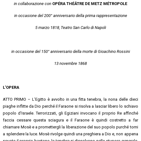
in collaborazione con
OPÉRA THÉÂTRE DE METZ MÉTROPOLE
in occasione del 200° anniversario della prima rappresentazione
5 marzo 1818, Teatro San Carlo di Napoli
in occasione del 150° anniversario della morte di Gioachino Rossini
13 novembre 1868
L’OPERA
ATTO PRIMO – L’Egitto è avvolto in una fitta tenebra, la nona delle dieci
piaghe inflitte da Dio perché il Faraone si risolva a lasciar libero lo schiavo
popolo d’Israele. Terrorizzati, gli Egiziani invocano il proprio Re affinché
faccia cessare questa sciagura e il Faraone è quindi costretto a far
chiamare Mosè e a promettergli la liberazione del suo popolo purché torni
a splendere la luce. Mosè rivolge quindi una preghiera a Dio e, non appena
scuote il proprio bastone, le tenebre si dissolvono nello stupore generale.