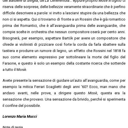
del
Barbiere di Siviglia
, de
La Cenerentola
… eppure proprio
Mosè in Egitto
ci
riserva delle sorprese, delle bellezze veramente straordinarie che è perfino
difficile descrivere a parole: vi invito a lasciarvi stupire da una bellezza che
non ci si aspetta. Qui ci troviamo di fronte a un Rossini che è già romantico
prima dei Romantici, che è all’avanguardia prima delle avanguardie, che
compie scelte in orchestra che nessun compositore oserà per cento anni.
Bisognerà, per esempio, aspettare Bartók per avere un compositore che
chiede ai violinisti di pizzicare così forte la corda da farla sbattere sulla
tastiera e produrre un rumore di legno, un effetto che Rossini nel 1818 fa
suo come elemento espressivo per sottolineare la morte del figlio del
Faraone, e questo è solo un esempio della costante ricerca che sottende
a tutto il Mosè.
Avete presente la sensazione di guidare un’auto all’avanguardia, come per
esempio la mitica Ferrari Scaglietti degli anni ‘60? Ecco, man mano che
andavo avanti, nelle prove, a dirigere questo
Mosè
, questa era la
sensazione che provavo. Una sensazione da brivido, perché si sperimenta
il confine del possibile.
Lorenzo Maria Mucci
Note di regia