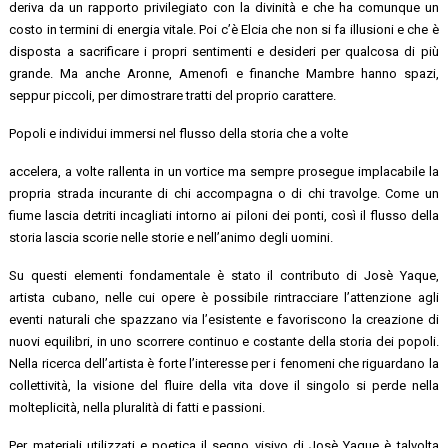
deriva da un rapporto privilegiato con la divinità e che ha comunque un
costo in termini di energia vitale. Poi c’è Elcia che non si fa illusioni e che è
disposta a sacrificare i propri sentimenti e desideri per qualcosa di più
grande. Ma anche Aronne, Amenofi e finanche Mambre hanno spazi,
seppur piccoli, per dimostrare tratti del proprio carattere.
Popoli e individui immersi nel flusso della storia che a volte
accelera, a volte rallenta in un vortice ma sempre prosegue implacabile la
propria strada incurante di chi accompagna o di chi travolge. Come un
fiume lascia detriti incagliati intorno ai piloni dei ponti, così il flusso della
storia lascia scorie nelle storie e nell’animo degli uomini.
Su questi elementi fondamentale è stato il contributo di Josè Yaque,
artista cubano, nelle cui opere è possibile rintracciare l’attenzione agli
eventi naturali che spazzano via l’esistente e favoriscono la creazione di
nuovi equilibri, in uno scorrere continuo e costante della storia dei popoli.
Nella ricerca dell’artista è forte l’interesse per i fenomeni che riguardano la
collettività, la visione del fluire della vita dove il singolo si perde nella
molteplicità, nella pluralità di fatti e passioni.
Per materiali utilizzati e poetica il segno visivo di Josè Yaque è talvolta