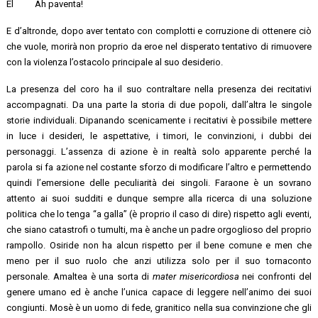
El Ah paventa!
E d’altronde, dopo aver tentato con complotti e corruzione di ottenere ciò
che vuole, morirà non proprio da eroe nel disperato tentativo di rimuovere
con la violenza l’ostacolo principale al suo desiderio.
La presenza del coro ha il suo contraltare nella presenza dei recitativi
accompagnati. Da una parte la storia di due popoli, dall’altra le singole
storie individuali. Dipanando scenicamente i recitativi è possibile mettere
in luce i desideri, le aspettative, i timori, le convinzioni, i dubbi dei
personaggi. L’assenza di azione è in realtà solo apparente perché la
parola si fa azione nel costante sforzo di modificare l’altro e permettendo
quindi l’emersione delle peculiarità dei singoli. Faraone è un sovrano
attento ai suoi sudditi e dunque sempre alla ricerca di una soluzione
politica che lo tenga “a galla” (è proprio il caso di dire) rispetto agli eventi,
che siano catastrofi o tumulti, ma è anche un padre orgoglioso del proprio
rampollo. Osiride non ha alcun rispetto per il bene comune e men che
meno per il suo ruolo che anzi utilizza solo per il suo tornaconto
personale. Amaltea è una sorta di
mater misericordiosa
nei confronti del
genere umano ed è anche l’unica capace di leggere nell’animo dei suoi
congiunti. Mosè è un uomo di fede, granitico nella sua convinzione che gli