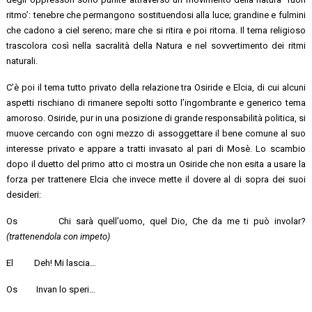
ritmo’: tenebre che permangono sostituendosi alla luce; grandine e fulmini
che cadono a ciel sereno; mare che si ritira e poi ritorna. Il tema religioso
trascolora così nella sacralità della Natura e nel sovvertimento dei ritmi
naturali.
C’è poi il tema tutto privato della relazione tra Osiride e Elcia, di cui alcuni
aspetti rischiano di rimanere sepolti sotto l’ingombrante e generico tema
amoroso. Osiride, pur in una posizione di grande responsabilità politica, si
muove cercando con ogni mezzo di assoggettare il bene comune al suo
interesse privato e appare a tratti invasato al pari di Mosè. Lo scambio
dopo il duetto del primo atto ci mostra un Osiride che non esita a usare la
forza per trattenere Elcia che invece mette il dovere al di sopra dei suoi
desideri:
Os Chi sarà quell’uomo, quel Dio, Che da me ti può involar?
(trattenendola con impeto)
El Deh! Mi lascia…
Os Invan lo speri…