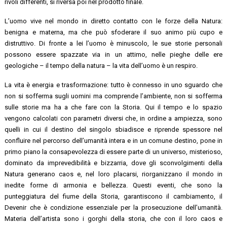
rivoli differenti, si riversa poi nel prodotto finale.
L’uomo vive nel mondo in diretto contatto con le forze della Natura:
benigna e materna, ma che può sfoderare il suo animo più cupo e
distruttivo. Di fronte a lei l’uomo è minuscolo, le sue storie personali
possono essere spazzate via in un attimo, nelle pieghe delle ere
geologiche – il tempo della natura – la vita dell’uomo è un respiro.
La vita è energia e trasformazione: tutto è connesso in uno sguardo che
non si sofferma sugli uomini ma comprende l’ambiente, non si sofferma
sulle storie ma ha a che fare con la Storia. Qui il tempo e lo spazio
vengono calcolati con parametri diversi che, in ordine a ampiezza, sono
quelli in cui il destino del singolo sbiadisce e riprende spessore nel
confluire nel percorso dell’umanità intera e in un comune destino, pone in
primo piano la consapevolezza di essere parte di un universo, misterioso,
dominato da imprevedibilità e bizzarria, dove gli sconvolgimenti della
Natura generano caos e, nel loro placarsi, riorganizzano il mondo in
inedite forme di armonia e bellezza. Questi eventi, che sono la
punteggiatura del fiume della Storia, garantiscono il cambiamento, il
Devenir che è condizione essenziale per la prosecuzione dell’umanità.
Materia dell’artista sono i gorghi della storia, che con il loro caos e