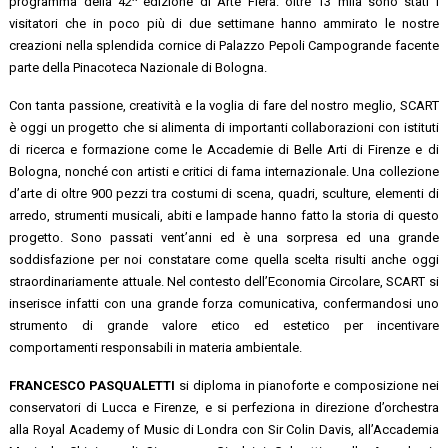
programma della 42^ edizione di Arte Fiera: oltre 13 mila sono stati i
visitatori che in poco più di due settimane hanno ammirato le nostre
creazioni nella splendida cornice di Palazzo Pepoli Campogrande facente
parte della Pinacoteca Nazionale di Bologna.
Con tanta passione, creatività e la voglia di fare del nostro meglio, SCART
è oggi un progetto che si alimenta di importanti collaborazioni con istituti
di ricerca e formazione come le Accademie di Belle Arti di Firenze e di
Bologna, nonché con artisti e critici di fama internazionale. Una collezione
d’arte di oltre 900 pezzi tra costumi di scena, quadri, sculture, elementi di
arredo, strumenti musicali, abiti e lampade hanno fatto la storia di questo
progetto. Sono passati vent’anni ed è una sorpresa ed una grande
soddisfazione per noi constatare come quella scelta risulti anche oggi
straordinariamente attuale. Nel contesto dell’Economia Circolare, SCART si
inserisce infatti con una grande forza comunicativa, confermandosi uno
strumento di grande valore etico ed estetico per incentivare
comportamenti responsabili in materia ambientale.
FRANCESCO PASQUALETTI
si diploma in pianoforte e composizione nei
conservatori di Lucca e Firenze, e si perfeziona in direzione d’orchestra
alla Royal Academy of Music di Londra con Sir Colin Davis, all’Accademia