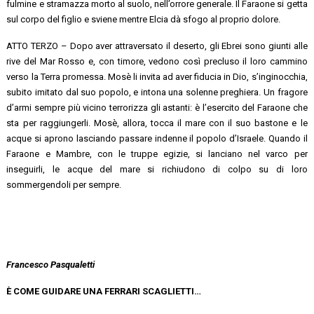
fulmine e stramazza morto al suolo, nell’orrore generale. Il Faraone si getta
sul corpo del figlio e sviene mentre Elcia dà sfogo al proprio dolore.
ATTO TERZO – Dopo aver attraversato il deserto, gli Ebrei sono giunti alle
rive del Mar Rosso e, con timore, vedono così precluso il loro cammino
verso la Terra promessa. Mosè li invita ad aver fiducia in Dio, s’inginocchia,
subito imitato dal suo popolo, e intona una solenne preghiera. Un fragore
d’armi sempre più vicino terrorizza gli astanti: è l’esercito del Faraone che
sta per raggiungerli. Mosè, allora, tocca il mare con il suo bastone e le
acque si aprono lasciando passare indenne il popolo d’Israele. Quando il
Faraone e Mambre, con le truppe egizie, si lanciano nel varco per
inseguirli, le acque del mare si richiudono di colpo su di loro
sommergendoli per sempre.
Francesco Pasqualetti
È COME GUIDARE UNA FERRARI SCAGLIETTI…