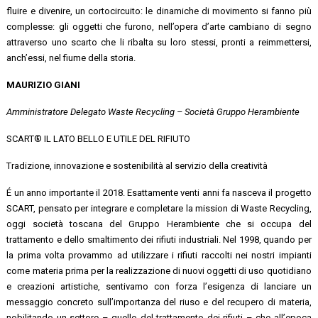
fluire e divenire, un cortocircuito: le dinamiche di movimento si fanno più
complesse: gli oggetti che furono, nell’opera d’arte cambiano di segno
attraverso uno scarto che li ribalta su loro stessi, pronti a reimmettersi,
anch’essi, nel fiume della storia.
MAURIZIO GIANI
Amministratore Delegato Waste Recycling – Società Gruppo Herambiente
SCART® IL LATO BELLO E UTILE DEL RIFIUTO
Tradizione, innovazione e sostenibilità al servizio della creatività
É un anno importante il 2018. Esattamente venti anni fa nasceva il progetto
SCART, pensato per integrare e completare la mission di Waste Recycling,
oggi società toscana del Gruppo Herambiente che si occupa del
trattamento e dello smaltimento dei rifiuti industriali. Nel 1998, quando per
la prima volta provammo ad utilizzare i rifiuti raccolti nei nostri impianti
come materia prima per la realizzazione di nuovi oggetti di uso quotidiano
e creazioni artistiche, sentivamo con forza l’esigenza di lanciare un
messaggio concreto sull’importanza del riuso e del recupero di materia,
nobilitando un settore – quello del trattamento dei rifiuti – che all’epoca