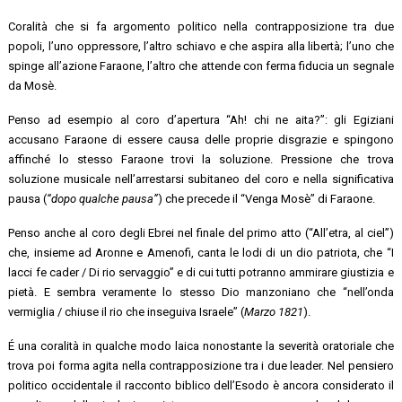
Coralità che si fa argomento politico nella contrapposizione tra due
popoli, l’uno oppressore, l’altro schiavo e che aspira alla libertà; l’uno che
spinge all’azione Faraone, l’altro che attende con ferma fiducia un segnale
da Mosè.
Penso ad esempio al coro d’apertura “Ah! chi ne aita?”: gli Egiziani
accusano Faraone di essere causa delle proprie disgrazie e spingono
affinché lo stesso Faraone trovi la soluzione. Pressione che trova
soluzione musicale nell’arrestarsi subitaneo del coro e nella significativa
pausa (
“dopo qualche pausa”
) che precede il “Venga Mosè” di Faraone.
Penso anche al coro degli Ebrei nel finale del primo atto (“All’etra, al ciel”)
che, insieme ad Aronne e Amenofi, canta le lodi di un dio patriota, che “I
lacci fe cader / Di rio servaggio” e di cui tutti potranno ammirare giustizia e
pietà. E sembra veramente lo stesso Dio manzoniano che “nell’onda
vermiglia / chiuse il rio che inseguiva Israele” (
Marzo 1821
).
É una coralità in qualche modo laica nonostante la severità oratoriale che
trova poi forma agita nella contrapposizione tra i due leader. Nel pensiero
politico occidentale il racconto biblico dell’Esodo è ancora considerato il