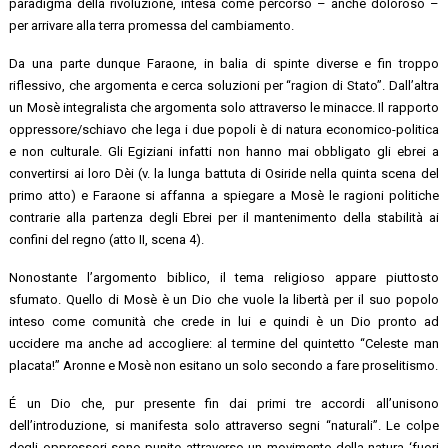
paradigma della rivoluzione, intesa come percorso – anche doloroso –
per arrivare alla terra promessa del cambiamento.
Da una parte dunque Faraone, in balia di spinte diverse e fin troppo
riflessivo, che argomenta e cerca soluzioni per “ragion di Stato”. Dall’altra
un Mosè integralista che argomenta solo attraverso le minacce. Il rapporto
oppressore/schiavo che lega i due popoli è di natura economico-politica
e non culturale. Gli Egiziani infatti non hanno mai obbligato gli ebrei a
convertirsi ai loro Dèi (v. la lunga battuta di Osiride nella quinta scena del
primo atto) e Faraone si affanna a spiegare a Mosè le ragioni politiche
contrarie alla partenza degli Ebrei per il mantenimento della stabilità ai
confini del regno (atto II, scena 4).
Nonostante l’argomento biblico, il tema religioso appare piuttosto
sfumato. Quello di Mosè è un Dio che vuole la libertà per il suo popolo
inteso come comunità che crede in lui e quindi è un Dio pronto ad
uccidere ma anche ad accogliere: al termine del quintetto “Celeste man
placata!” Aronne e Mosè non esitano un solo secondo a fare proselitismo.
É un Dio che, pur presente fin dai primi tre accordi all’unisono
dell’introduzione, si manifesta solo attraverso segni “naturali”. Le colpe
degli oppressori sono punite attraverso un movimento della natura ‘fuori