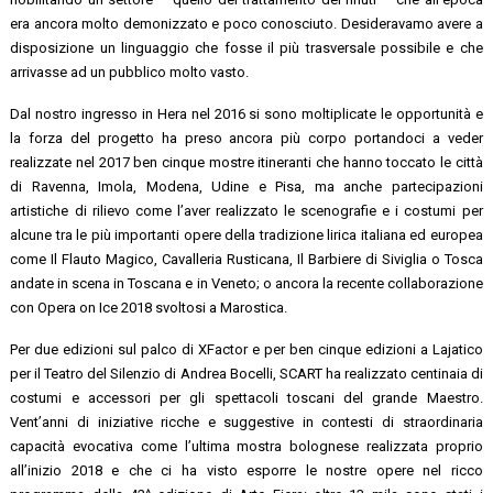
era ancora molto demonizzato e poco conosciuto. Desideravamo avere a
disposizione un linguaggio che fosse il più trasversale possibile e che
arrivasse ad un pubblico molto vasto.
Dal nostro ingresso in Hera nel 2016 si sono moltiplicate le opportunità e
la forza del progetto ha preso ancora più corpo portandoci a veder
realizzate nel 2017 ben cinque mostre itineranti che hanno toccato le città
di Ravenna, Imola, Modena, Udine e Pisa, ma anche partecipazioni
artistiche di rilievo come l’aver realizzato le scenografie e i costumi per
alcune tra le più importanti opere della tradizione lirica italiana ed europea
come Il Flauto Magico, Cavalleria Rusticana, Il Barbiere di Siviglia o Tosca
andate in scena in Toscana e in Veneto; o ancora la recente collaborazione
con Opera on Ice 2018 svoltosi a Marostica.
Per due edizioni sul palco di XFactor e per ben cinque edizioni a Lajatico
per il Teatro del Silenzio di Andrea Bocelli, SCART ha realizzato centinaia di
costumi e accessori per gli spettacoli toscani del grande Maestro.
Vent’anni di iniziative ricche e suggestive in contesti di straordinaria
capacità evocativa come l’ultima mostra bolognese realizzata proprio
all’inizio 2018 e che ci ha visto esporre le nostre opere nel ricco