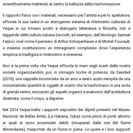
scientificamente mettendo al centro la bellezza della trasformazione.
Il rapporto fisico con i materiali, necessario per l’artista e per lo spettatore,
affonda le sue radici in un eterogeneo sistema di riferimento culturale di
Yaque in cui trovano posto e dialogano letteratura e filosofie, miti e
leggende della cultura cubana (raccolti, ad esempio, dall’etnologo Samuel
Feijòo) così come il pensiero di Arthur Schopenhauer e di Michel Foucault,
e insieme costituiscono un immaginario complesso dove l’esperienza
empirica si trasfigura in misticismo e viceversa.
Non è la prima volta che Yaque affonda le mani negli scarti della nostra
società organizzandoli, poi, in immagini ricche di potenza: da Cavidad
(2010), una cappella incorniciata da un arco a sesto acuto riempita da una
monumentale quantità di oggetti di scarto che la trasformano in una sorta
di grande ventre, evocando gli aspetti organici e anatomici dell’architettura
destinata, come il corpo, a deperire.
Nel 2014 Yaque tratta i supporti espositivi dei dipinti presenti nel Museo
Nacional de Bellas Artes, (La Habana, Cuba) come piloni di ponti attorno
ai quali si sono accumulati detriti (recuperati dalle rive del fiume
Almendares), trasportati da un fiume in piena. Le opere e i loro supporti