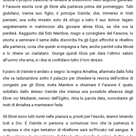
Il Faraone esorta così gli Ebrei alla partenza prima del pomeriggio. Tutti
giubilano, tranne suo figlio, il principe Osiride, che, immerso in tristi
pensieri, una volta rimasto solo dà sfogo a tutto il suo dolore: legato
segretamente in matrimonio alla giovane ebrea Elcia, sa che ora la
perderà. Raggiunto dal fido Mambre, mago e consigliere del Faraone, lo
esorta a seminare il seme della discordia fra gli Egizi affinché si ribellino
alla partenza, cosa che questi si impegna a fare, anche perché odia Mosè
e lo ritiene un ciarlatano. Giunge quindi Elcia per dare l’ultimo saluto
all’uomo che ama, e i due si confidano tutto il loro strazio.
Il piano di Osiride è andato a segno: la regina Amaltea, allarmata dalla folla
che va radunandosi sotto il palazzo per chiedere la revoca dell’ordine di
congedo per gli Ebrei, invita Mambre a chiamare il Faraone il quale,
sobillato dallo stesso Osiride che insinua una possibile alleanza degli
Ebrei coi Madianiti, nemici dell’Egitto, ritira la parola data, nonostante gli
inviti di Amaltea a mantenervi fede.
Gli Ebrei sono tutti riuniti nella pianura e, pronti per l’esodo, stanno levando
lodi a Dio. É Osiride in persona a comunicar loro che la partenza è
sospesa e che ogni tentativo di ribellione sarà soffocato nel sangue. A