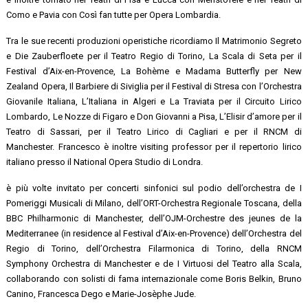
Como e Pavia con Così fan tutte per Opera Lombardia.
Tra le sue recenti produzioni operistiche ricordiamo Il Matrimonio Segreto
e Die Zauberfloete per il Teatro Regio di Torino, La Scala di Seta per il
Festival d’Aix-en-Provence, La Bohème e Madama Butterfly per New
Zealand Opera, Il Barbiere di Siviglia per il Festival di Stresa con l’Orchestra
Giovanile Italiana, L’Italiana in Algeri e La Traviata per il Circuito Lirico
Lombardo, Le Nozze di Figaro e Don Giovanni a Pisa, L’Elisir d’amore per il
Teatro di Sassari, per il Teatro Lirico di Cagliari e per il RNCM di
Manchester. Francesco è inoltre visiting professor per il repertorio lirico
italiano presso il National Opera Studio di Londra.
è più volte invitato per concerti sinfonici sul podio dell’orchestra de I
Pomeriggi Musicali di Milano, dell’ORT-Orchestra Regionale Toscana, della
BBC Philharmonic di Manchester, dell’OJM-Orchestre des jeunes de la
Mediterranee (in residence al Festival d’Aix-en-Provence) dell’Orchestra del
Regio di Torino, dell’Orchestra Filarmonica di Torino, della RNCM
Symphony Orchestra di Manchester e de I Virtuosi del Teatro alla Scala,
collaborando con solisti di fama internazionale come Boris Belkin, Bruno
Canino, Francesca Dego e Marie-Josèphe Jude.