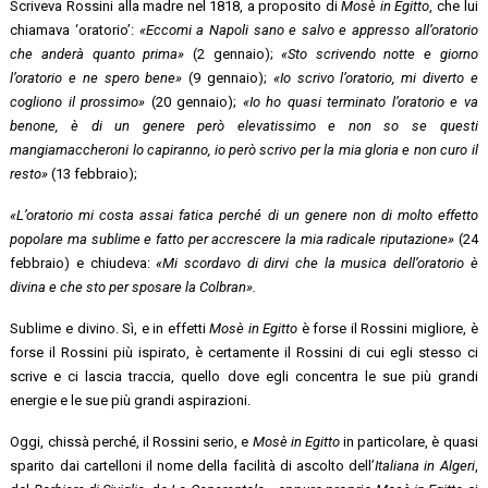
Scriveva Rossini alla madre nel 1818, a proposito di
Mosè in Egitto
, che lui
chiamava ‘oratorio’:
«Eccomi a Napoli sano e salvo e appresso all’oratorio
che anderà quanto prima»
(2 gennaio);
«Sto scrivendo notte e giorno
l’oratorio e ne spero bene»
(9 gennaio);
«Io scrivo l’oratorio, mi diverto e
cogliono il prossimo»
(20 gennaio);
«Io
ho quasi terminato l’oratorio e va
benone, è di un genere però elevatissimo e non so se questi
mangiamaccheroni lo capiranno, io però scrivo per la mia gloria e non curo il
resto»
(13 febbraio);
«L’oratorio mi costa assai fatica perché di un genere non di molto effetto
popolare ma sublime e fatto per accrescere la mia radicale riputazione»
(24
febbraio) e chiudeva:
«Mi scordavo di dirvi che la
musica dell’oratorio è
divina e che sto per sposare la Colbran».
Sublime e divino. Sì, e in effetti
Mosè in Egitto
è forse il Rossini migliore, è
forse il Rossini più ispirato, è certamente il Rossini di cui egli stesso ci
scrive e ci lascia traccia, quello dove egli concentra le sue più grandi
energie e le sue più grandi aspirazioni.
Oggi, chissà perché, il Rossini serio, e
Mosè in Egitto
in particolare, è quasi
sparito dai cartelloni il nome della facilità di ascolto dell’
Italiana in Algeri
,