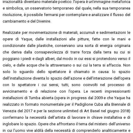
irrazionalità diventano materiale poetico: l’opera è un’immagine metaforica
e simbolica, un osservatorio temporaneo dal quale, nella sua temporanea
risoluzione, è possibile fermarsi per contemplare e analizzare il flusso del
cambiamento e del Divenire.
Realizzate per movimentazione di materiali, accumuli e sedimentazioni le
opere di Yaque, dalle installazioni alle pitture, fatte con le mani e
condizionate dalle plastiche, conservano una sorta di energia originaria
che deriva dalla consapevolezza di trarre forza dalla terra su cui si
poggiano i piedi e dagli alberi, dal modo in cui essi si protendono verso il
cielo, e dalle acque che la attraversano o sui cui la terra si affaccia. Non
solo lo sguardo dello spettatore è chiamato in causa: lo spazio
dell’installazione diventa lo spazio dell’azione e dell’interazione dell’opera
con lo spettatore i cui sensi, tutti, sono coinvolti nel processo di
avvicinamento e di relazione con l’opera. Le recenti impressionanti
installazioni di Tumba abierta (opera in progress dal 2009 e che Yaque ha
realizzato in formato monumentale per il Padiglione Cuba alla Biennale di
Venezia del 2017 e per la sezione unlimited di Art Basel nel giugno 2018)
confermano la necessità dell’artista di lavorare in chiave installativa e di
inglobare lo spazio. Opere che affrontano il tema del mistero dell’universo
in cui l’uomo vive aldilà della necessità di comprenderlo analiticamente e