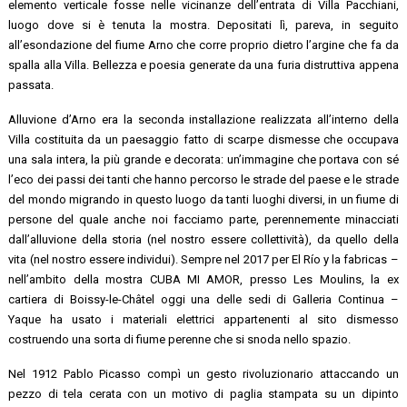
elemento verticale fosse nelle vicinanze dell’entrata di Villa Pacchiani,
luogo dove si è tenuta la mostra. Depositati lì, pareva, in seguito
all’esondazione del fiume Arno che corre proprio dietro l’argine che fa da
spalla alla Villa. Bellezza e poesia generate da una furia distruttiva appena
passata.
Alluvione d’Arno era la seconda installazione realizzata all’interno della
Villa costituita da un paesaggio fatto di scarpe dismesse che occupava
una sala intera, la più grande e decorata: un’immagine che portava con sé
l’eco dei passi dei tanti che hanno percorso le strade del paese e le strade
del mondo migrando in questo luogo da tanti luoghi diversi, in un fiume di
persone del quale anche noi facciamo parte, perennemente minacciati
dall’alluvione della storia (nel nostro essere collettività), da quello della
vita (nel nostro essere individui). Sempre nel 2017 per El Río y la fabricas –
nell’ambito della mostra CUBA MI AMOR, presso Les Moulins, la ex
cartiera di Boissy-le-Châtel oggi una delle sedi di Galleria Continua –
Yaque ha usato i materiali elettrici appartenenti al sito dismesso
costruendo una sorta di fiume perenne che si snoda nello spazio.
Nel 1912 Pablo Picasso compì un gesto rivoluzionario attaccando un
pezzo di tela cerata con un motivo di paglia stampata su un dipinto