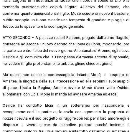
nulla valgono le rimostranze di Mosè, che ricorda il volere di Dio e la
tremenda punizione che colpirà l’Egitto. All’arrivo del Faraone, che
conferma quanto annunciato dal figlio, Mosè scuote di nuovo il bastone:
subito scoppia un tuono e cade una tempesta di grandine e pioggia di
fuoco, tra lo spavento e lo scompiglio generale.
ATTO SECONDO – A palazzo reale il Faraone, piegato dall’ultimo flagello,
consegna ad Aronne il nuovo decreto che libera gli Ebrei, imponendo loro
la partenza entro l’alba del nuovo giorno. Allontanatosi Aronne, egli riceve
Osiride e gli comunica che la Principessa d’Armenia accetta di sposarlo;
nel vedere il figlio profondamente turbato, gliene chiede ragione,
Ma questi non riesce a confessargliela. Intanto Mosè, al cospetto di
Amaltea, la ringrazia della sua intercessione ed ella esprimi i suoi auspici
di pace. Uscita la Regina, Aronne avverte Mosè d’aver visto Osiride
allontanarsi con Elcia; Mosè lo manda ad avvisare Amaltea ed esce.
Osiride ha condotto Elcia in un sotterraneo per nasconderla e
scongiurarne così la partenza; le svela con sgomento la proposta di
nozze ricevuta e il suo progetto di fuggire con lei: per il loro amore egli è
disposto a vivere anche da semplice pastore purché insieme. Il
commosso dialogo fra i due giovani è interrotto dall’arrivo di Amaltea e