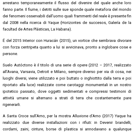
arrestano temporaneamente il flusso del divenire del quale anche loro
fanno parte. Il fiume, i detriti sulle sue sponde quale metafora del mondo
dei fenomeni osservabili dall’uomo quali frammenti del reale è presente fin
dal 2008 nella ricerca di Yaque (Horizontes de succesos, Galería de la
facultad de Artes Plásticas, La Habana).
É del 2015 Interior con Huracán (2015), un vortice che sembrava divorare
con forza centripeta quanto a lui si avvicinava, pronto a inglobare cose e
persone.
Suelo Autóctono è il titolo di una serie di opere (2012 – 2017, realizzato
all’Avana, Varsavia, Detroit e Milano, sempre diverso per via di cosa, nei
luoghi diversi, viene utilizzato e poi buttato o inghiottito dalla terra e poi
riportato alla luce) realizzate come carotaggi monumentali in un nostro
ipotetico passato, dove oggetti sedimentati e compressi testimoni di
attività umane si alternano a strati di terra che costantemente pare
rigenerarli.
A Santa Croce sull’Arno, per la mostra Alluvione d’Arno (2017) Yaque ha
realizzato due diverse installazioni con i rifiuti: in Devenir brandelli,
cordami, zaini, cinture, borse di plastica si annodavano a qualunque