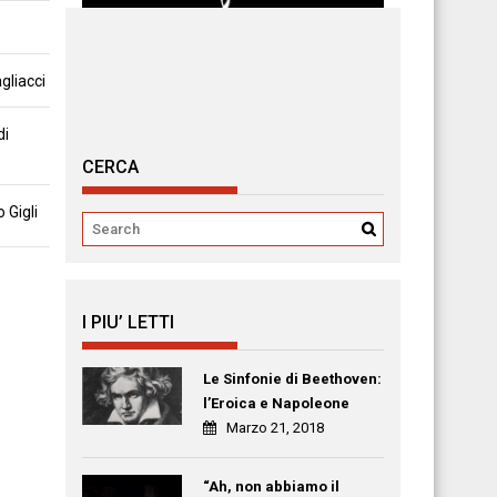
gliacci
di
CERCA
 Gigli
I PIU’ LETTI
Le Sinfonie di Beethoven:
l’Eroica e Napoleone
Marzo 21, 2018
“Ah, non abbiamo il