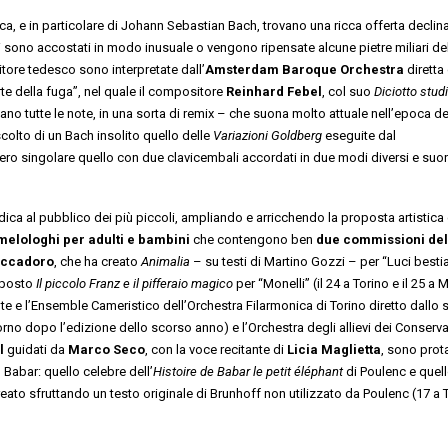
, e in particolare di Johann Sebastian Bach, trovano una ricca offerta declina
ni sono accostati in modo inusuale o vengono ripensate alcune pietre miliari de
itore tedesco sono interpretate dall’
Amsterdam Baroque Orchestra
diretta
rte della fuga”, nel quale il compositore
Reinhard Febel
, col suo
Diciotto studi
ltano tutte le note, in una sorta di remix – che suona molto attuale nell’epoca de
scolto di un Bach insolito quello delle
Variazioni Goldberg
eseguite dal
ero singolare quello con due clavicembali accordati in due modi diversi e suon
ca al pubblico dei più piccoli, ampliando e arricchendo la proposta artistica
 melologhi per adulti e bambini
che contengono ben
due commissioni del
occadoro
, che ha creato
Animalia
– su testi di Martino Gozzi – per “Luci bestial
mposto
Il piccolo Franz
e il pifferaio magico
per “Monelli” (il 24 a Torino e il 25 a 
e e l’Ensemble Cameristico dell’Orchestra Filarmonica di Torino diretto dallo 
orno dopo l’edizione dello scorso anno) e l’Orchestra degli allievi dei Conserva
il
guidati da
Marco Seco
, con la voce recitante di
Licia Maglietta
, sono prot
Babar: quello celebre dell’
Histoire de Babar le petit éléphant
di Poulenc e quell
reato sfruttando un testo originale di Brunhoff non utilizzato da Poulenc (17 a 