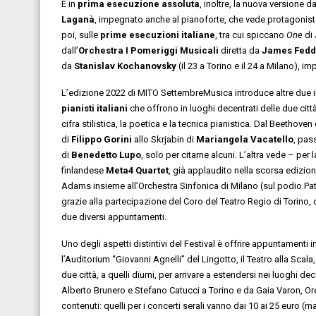
È in
prima esecuzione assoluta
, inoltre, la nuova versione
Laganà
, impegnato anche al pianoforte, che vede protagonista
poi, sulle
prime esecuzioni italiane
, tra cui spiccano
One
di
dall’
Orchestra I Pomeriggi Musicali
diretta da
James Fedd
da
Stanislav Kochanovsky
(il 23 a Torino e il 24 a Milano), i
L’edizione 2022 di MITO SettembreMusica introduce altre due i
pianisti italiani
che offrono in luoghi decentrati delle due citt
cifra stilistica, la poetica e la tecnica pianistica. Dal Beethoven
di
Filippo Gorini
allo Skrjabin di
Mariangela Vacatello
, pas
di
Benedetto Lupo
, solo per citarne alcuni. L’altra vede – per 
finlandese
Meta4 Quartet
, già applaudito nella scorsa edizion
Adams insieme all’Orchestra Sinfonica di Milano (sul podio Pat
grazie alla partecipazione del Coro del Teatro Regio di Torino, 
due diversi appuntamenti.
Uno degli aspetti distintivi del Festival è offrire appuntamenti in
l’Auditorium “Giovanni Agnelli” del Lingotto, il Teatro alla Scala,
due città, a quelli diurni, per arrivare a estendersi nei luoghi 
Alberto Brunero e Stefano Catucci a Torino e da Gaia Varon, Or
contenuti: quelli per i concerti serali vanno dai 10 ai 25 euro (m