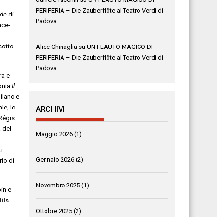
PERIFERIA – Die Zauberflöte al Teatro Verdi di
ade
di
Padova
ace-
sotto
Alice Chinaglia
su
UN FLAUTO MAGICO DI
PERIFERIA – Die Zauberflöte al Teatro Verdi di
Padova
ra e
onia
Il
Milano e
le, lo
ARCHIVI
Régis
a del
Maggio 2026
(1)
ti
Gennaio 2026
(2)
rio di
Novembre 2025
(1)
pin e
ils
Ottobre 2025
(2)