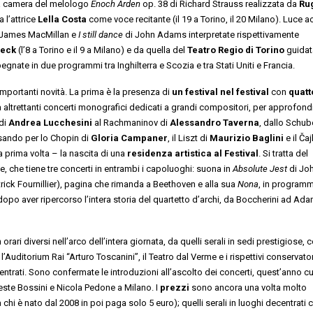
 da camera del melologo
Enoch Arden
op. 38 di Richard Strauss realizzata da
Ru
 l’attrice
Lella Costa
come voce recitante (il 19 a Torino, il 20 Milano). Luce a
 James MacMillan e
I still dance
di John Adams interpretate rispettivamente
eck
(l’8 a Torino e il 9 a Milano) e da quella del
Teatro Regio di Torino
guidat
mpegnate in due programmi tra Inghilterra e Scozia e tra Stati Uniti e Francia.
mportanti novità. La prima è la presenza di
un festival nel festival
con
quatt
à altrettanti concerti monografici dedicati a grandi compositori, per approfondi
 di
Andrea Lucchesini
al Rachmaninov di
Alessandro Taverna
, dallo Schub
sando per lo Chopin di
Gloria Campaner
, il Liszt di
Maurizio Baglini
e il Ča
la prima volta – la nascita di una
residenza artistica al Festival
. Si tratta del
e, che tiene tre concerti in entrambi i capoluoghi: suona in
Absolute Jest
di Jo
rick Fournillier), pagina che rimanda a Beethoven e alla sua
Nona
, in program
dopo aver ripercorso l’intera storia del quartetto d’archi, da Boccherini ad Ada
 orari diversi nell’arco dell’intera giornata, da quelli serali in sedi prestigiose,
 l’Auditorium Rai “Arturo Toscanini”, il Teatro dal Verme e i rispettivi conservator
decentrati. Sono confermate le introduzioni all’ascolto dei concerti, quest’anno c
este Bossini e Nicola Pedone a Milano. I
prezzi
sono ancora una volta molto
a chi è nato dal 2008 in poi paga solo 5 euro); quelli serali in luoghi decentrati 