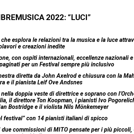
BREMUSICA 2022: “LUCI”
he esplora le relazioni tra la musica e la luce attra
lavori e creazioni inedite
ne, con ospiti internazionali, eccellenze nazionali e
ginati per un Festival sempre più inclusivo
estra diretta da John Axelrod e chiusura con la Mah
a e il pianista Leif Ove Andsnes
nella doppia veste di direttrice e soprano con l’Orch
a, il direttore Ton Koopman, i pianisti Ivo Pogorelic
 Ian Bostridge e il violista Nils Mönkemeyer
l festival” con 14 pianisti italiani di spicco
i due commissioni di MITO pensate per i più piccoli, 