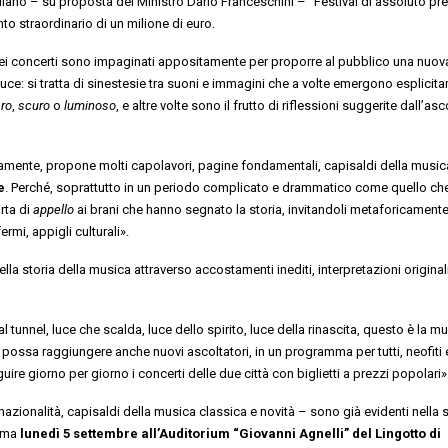
ano – su proposta del Ministro Dario Franceschini – “Festival di assoluto pre
to straordinario di un milione di euro.
 dei concerti sono impaginati appositamente per proporre al pubblico una nuov
luce: si tratta di sinestesie tra suoni e immagini che a volte emergono esplicit
aro
,
scuro
o
luminoso
, e altre volte sono il frutto di riflessioni suggerite dall’asc
utamente, propone molti capolavori, pagine fondamentali, capisaldi della music
e
. Perché, soprattutto in un periodo complicato e drammatico come quello ch
rta di
appello
ai brani che hanno segnato la storia, invitandoli metaforicament
rmi, appigli culturali».
lla storia della musica attraverso accostamenti inediti, interpretazioni original
l tunnel, luce che scalda, luce dello spirito, luce della rinascita, questo è la m
possa raggiungere anche nuovi ascoltatori, in un programma per tutti, neofiti
ire giorno per giorno i concerti delle due città con biglietti a prezzi popolari»
rnazionalità, capisaldi della musica classica e novità – sono già evidenti nella 
amma
lunedì 5 settembre all’Auditorium “Giovanni Agnelli” del Lingotto di