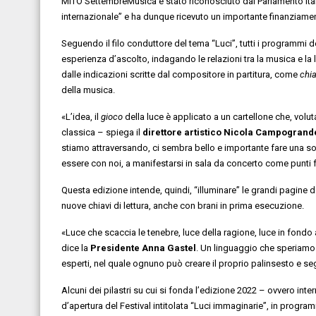
MITO SettembreMusica è stato riconosciuto dal Parlamento Itali
internazionale” e ha dunque ricevuto un importante finanziamen
Seguendo il filo conduttore del tema “Luci”, tutti i programmi
esperienza d’ascolto, indagando le relazioni tra la musica e la 
dalle indicazioni scritte dal compositore in partitura, come
chi
della musica.
«L’idea, il
gioco
della luce è applicato a un cartellone che, vol
classica – spiega il
direttore artistico Nicola Campogrand
stiamo attraversando, ci sembra bello e importante fare una so
essere con noi, a manifestarsi in sala da concerto come punti fe
Questa edizione intende, quindi, “illuminare” le grandi pagine de
nuove chiavi di lettura, anche con brani in prima esecuzione.
«Luce che scaccia le tenebre, luce della ragione, luce in fondo a
dice la
Presidente Anna Gastel
. Un linguaggio che speriamo 
esperti, nel quale ognuno può creare il proprio palinsesto e segu
Alcuni dei pilastri su cui si fonda l’edizione 2022 – ovvero inte
d’apertura del Festival intitolata “Luci immaginarie”, in progr