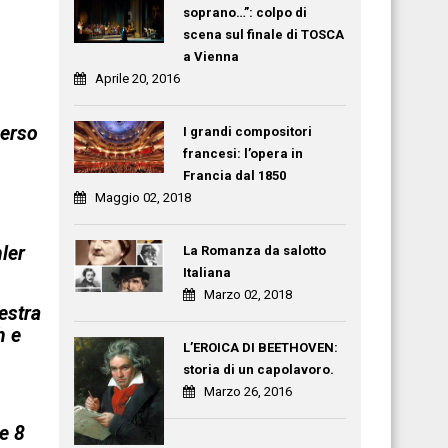
soprano…”: colpo di
scena sul finale di TOSCA
a Vienna
Aprile 20, 2016
verso
I grandi compositori
francesi: l’opera in
Francia dal 1850
Maggio 02, 2018
ler
La Romanza da salotto
Italiana
Marzo 02, 2018
estra
h e
L’EROICA DI BEETHOVEN:
storia di un capolavoro.
Marzo 26, 2016
e 8