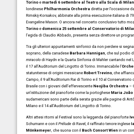
Torino
e
martedì 6 settembre al Teatro alla Scala di Mila
londinese
Philharmonia Orchestra
diretta per l’occasione d
Rimskij-Korsakov, abbinate alla prima esecuzione italiana di
Th
Evangeline Mason. O ancora nel concerto conclusivo tutto mozart
Torino
e
domenica 25 settembre al Conservatorio di Mila
l’egida di Claudio Abbado, presenta senza direttore un prog
Tra gli ulteriori appuntamenti sinfonici da non perdere si segnala
soprano, della canadese
Barbara Hannigan
, che sul podio de
miracolo
di Haydn e la Quarta Sinfonia di Mahler cantando nel L
il 17 all’Auditorium del Lingotto di Torino. Immancabile l’
Orches
statunitense di origini messicane
Robert Trevino
, che affianc
Campo, il 9 all’Auditorium Rai di Torino e il 10 al Conservatori
Brasile con i giovani dell’effervescente
Neojiba Orchestra
– O
un’istituzione del pianoforte come la portoghese
Maria João 
sudamericani sono parte della serata grazie alle pagine di Ant
Milano e il 14 all’Auditorium del Lingotto di Torino.
Altri attesi ritorni al Festival sono la leggenda del pianoforte
Iv
Schumann e con il
Prélude
di Ravel, il raffinato tenore inglese
I
Mönkemeyer
, che suona con il
Bach Consort Wien
in un con