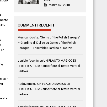
stigio
Marzo 02, 2018
a
amente
COMMENTI RECENTI
olto
Musicandosite: “Gems of the Polish Baroque”
a
– Giardino di Delize
su
Gems of the Polish
e
Baroque – Ensemble Giardino di Delizie
e ad
daniele facchin
su
UN FLAUTO MAGICO DI
i e
PERIFERIA – Die Zauberflöte al Teatro Verdi di
Padova
usica –
Redazione
su
UN FLAUTO MAGICO DI
 ed
PERIFERIA – Die Zauberflöte al Teatro Verdi di
.
Padova
serata
daniele facchin
su
UN FLAUTO MAGICO DI