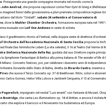
no
. Protagonista una grande compagine rinomata nel mondo come la
a
John Axelrod
, che propone capolavori come
Peer Gynt
di Grieg e
Shéhéraz
e imagined forest
della giovanissima e pluri-premiata compositrice inglese Gr
iano dal titolo “Cristalli”,
sabato 24 settembre al Conservatorio di
no
, dove la
Mahler Chamber Orchestra
, formazione europea nata nel 1997 
ramma inusuale con
Leif Ove Andsnes
in veste di solista.
no il graditissimo ritorno al Festival, nella doppia veste di direttrice d’orchest
ll’
Orchestra dell’Accademia Nazionale di Santa Cecilia
propone la Sinf
ied finale
Das himmlische Leben
(La vita celeste), il 16 al Teatro Dal Verme di 
tra Sinfonica Nazionale della Rai
, guidata dal suo Direttore ospite principa
a la
Symphonie Fantastique
di Berlioz alla prima italiana di
The wonder of life
di 
o di Milano. Concerto festoso, poi, per celebrare i duecento anni di indipendenz
rchestra Giovanile dello Stato di Bahia, diretta da
Ricardo Castro
, insieme a
Pires
che suona il Terzo Concerto op. 37 di Beethoven. Ritmi, colori e strumen
ônio Carlos Gomez, Heitor Villa Lobos e Jamberê Cerqueira, il 13 al Conservato
o Pogorelich
, impegnato nel recital “Luci erranti” con fantasie di Mozart, Cho
an Bostridge
, che canta
Les illuminations
op. 18 di Britten, e ancora il violista
N
certo che esplora il barocco e il Novecento tra Sudamerica ed Europa.