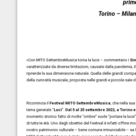
prim
Torino – Milan
«Con MITO SettembreMusica torna la luce – commentano i
Sin
caratterizzate da diverse limitazioni, causate dalla pandemia, 
riprende la sua dimensione naturale. Quella delle grandi compagi
della curiosità musicale, proposta nelle grandi e piccole sale d
Ricomincia il
Festival MITO SettembreMusica
, che nella su
tema generale “
Luci
”.
Dal 5 al 25 settembre 2022, a Torino 
momento storico fatto di molte “ombre” vuole “portare la luce”
di tutte le età. Uno degli obiettivi del Festival è infatti offrir
nostro patrimonio culturale – bene comune irrinunciabile – sa 