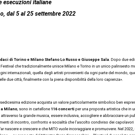
e esecuzioni italiane
o, dal 5 al 25 settembre 2022
daci di Torino e Milano Stefano Lo Russo e Giuseppe Sala
. Dopo due edi
il Festival che tradizionalmente unisce Milano e Torino in un unico palinsesto m
ni internazionali, quella degli artisti provenienti da ogni parte del mondo, que
elle due città, finalmente con la piena disponibilità della loro capienza».
a sedicesima edizione acquista un valore particolarmente simbolico ben espre
e a Milano
, sono in cartellone
116 concerti
per una proposta artistica che in u
 attraverso la grande musica, essere inclusiva, accogliere e abbracciare un pu
e momenti di incontro, confronto e socialità che l’ascolto condiviso dei capolavori
far nascere e crescere e che MITO vuole incoraggiare e promuovere. Nel 2022, i