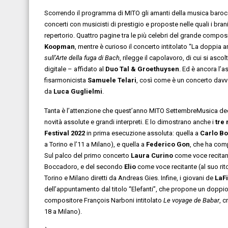
Scorrendo il programma di MITO gli amanti della musica barocca
concerti con musicisti di prestigio e proposte nelle quali i bra
repertorio. Quattro pagine tra le più celebri del grande compos
Koopman
, mentre è curioso il concerto intitolato “La doppia a
sull’Arte della fuga di Bach
, rilegge il capolavoro, di cui si asco
digitale – affidato al
Duo Tal & Groethuysen
. Ed è ancora l’a
fisarmonicista
Samuele Telari
, così come è un concerto davv
da
Luca Guglielmi
.
Tanta è l’attenzione che quest’anno MITO SettembreMusica dedi
novità assolute e grandi interpreti. E lo dimostrano anche i
tre
Festival 2022
in prima esecuzione assoluta: quella a
Carlo B
a Torino e l’11 a Milano), e quella a
Federico Gon
, che ha co
Sul palco del primo concerto
Laura Curino
come voce recitant
Boccadoro, e del secondo
Elio
come voce recitante (al suo rit
Torino e Milano diretti da Andreas Gies. Infine, i giovani de
LaF
dell’appuntamento dal titolo “Elefanti”, che propone un doppio 
compositore François Narboni intitolato
Le voyage de Babar
, c
18 a Milano).