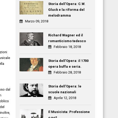
Storia dell’Opera: C.W.
Gluck e la riforma del
melodramma
Marzo 09, 2018
Richard Wagner ed il
romanticismo tedesco
Febbraio 18, 2018
zioni
usicale
Storia dell’Opera: il 1700
lla
opera buffa e seria.
Febbraio 28, 2018
Storia dell’Opera: le
sso dal
scuole nazionali
n
Aprile 12, 2018
bblico
 del
Il Musicista: Professione
noltre,
o no?