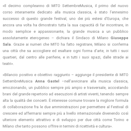
«Il decimo compleanno di MITO SettembreMusica, il primo del nuovo
corso interamente dedicato alla musica classica, è stato l’ennesimo
successo di questo grande festival, uno dei più estesi d’Europa, che
ancora una volta ha dimostrato tutta la sua capacità di far incontrare, in
modo semplice e appassionante, la grande musica a un pubblico
assolutamente eterogeneo – dichiara il Sindaco di Milano
Giuseppe
Sala
. Grazie ai numeri che MITO ha fatto registrare, Milano si conferma
una città che sa accogliere ed esaltare ogni forma d’arte, in tutti i suoi
quartieri, dal centro alle periferie, e in tutti i suoi spazi, dalle strade ai
teatri».
«Bilancio positivo e obiettivo raggiunto – aggiunge il presidente di MITO
SettembreMusica
Anna Gastel
–nell’avvicinare alla musica classica,
emozionando, un pubblico sempre più ampio e trasversale, accostando
brani del grande repertorio ad esecuzioni di artisti viventi, tenendo sempre
alta la qualità dei concerti. È interesse comune trovare la migliore formula
di collaborazione fra le due amministrazioni per permettere al Festival di
crescere ed affermarsi sempre più a livello internazionale divenendo così
ulteriore elemento attrattivo e di sviluppo per due città come Torino e
Milano che tanto possono offrire in termini di ricettività e cultura».