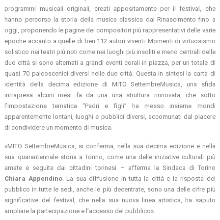
programmi musicali originali, creati appositamente per il festival, che
hanno percorso la storia della musica classica dal Rinascimento fino a
oggi, proponendo le pagine dei compositori più rappresentativi delle varie
epoche accanto a quelle di ben 112 autori viventi. Momenti di virtuosismo
solistico nei teatri più noti come nei luoghi più insoliti e meno centrali delle
due città si sono alternati a grandi eventi corali in piazza, per un totale di
quasi 70 palcoscenici diversi nelle due città. Questa in sintesi la carta di
identità della decima edizione di MITO SettembreMusica, una sfida
intrapresa alcuni mesi fa da una una struttura rinnovata, che sotto
l’impostazione tematica “Padri e figli” ha messo insieme mondi
apparentemente lontani, luoghi e pubblici diversi, accomunati dal piacere
di condividere un momento di musica.
«MITO SettembreMusica, si conferma, nella sua decima edizione e nella
sua quarantennale storia a Torino, come una delle iniziative culturali più
amate e seguite dai cittadini torinesi – afferma la Sindaca di Torino
Chiara Appendino
. La sua diffusione in tutta la città e la risposta del
pubblico in tutte le sedi, anche le più decentrate, sono una delle cifre più
significative del festival, che nella sua nuova linea artistica, ha saputo
ampliare la partecipazione e l’accesso del pubblico».