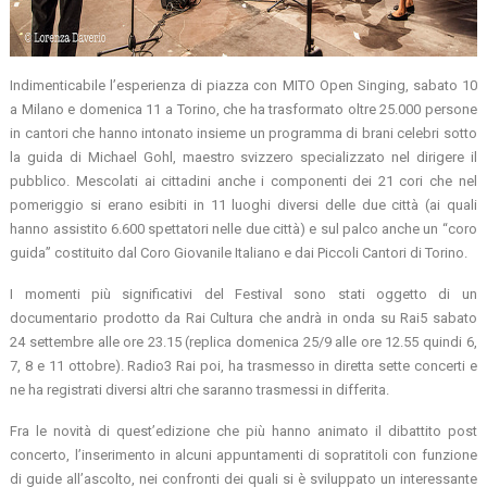
Indimenticabile l’esperienza di piazza con MITO Open Singing, sabato 10
a Milano e domenica 11 a Torino, che ha trasformato oltre 25.000 persone
in cantori che hanno intonato insieme un programma di brani celebri sotto
la guida di Michael Gohl, maestro svizzero specializzato nel dirigere il
pubblico. Mescolati ai cittadini anche i componenti dei 21 cori che nel
pomeriggio si erano esibiti in 11 luoghi diversi delle due città (ai quali
hanno assistito 6.600 spettatori nelle due città) e sul palco anche un “coro
guida” costituito dal Coro Giovanile Italiano e dai Piccoli Cantori di Torino.
I momenti più significativi del Festival sono stati oggetto di un
documentario prodotto da Rai Cultura che andrà in onda su Rai5 sabato
24 settembre alle ore 23.15 (replica domenica 25/9 alle ore 12.55 quindi 6,
7, 8 e 11 ottobre). Radio3 Rai poi, ha trasmesso in diretta sette concerti e
ne ha registrati diversi altri che saranno trasmessi in differita.
Fra le novità di quest’edizione che più hanno animato il dibattito post
concerto, l’inserimento in alcuni appuntamenti di sopratitoli con funzione
di guide all’ascolto, nei confronti dei quali si è sviluppato un interessante