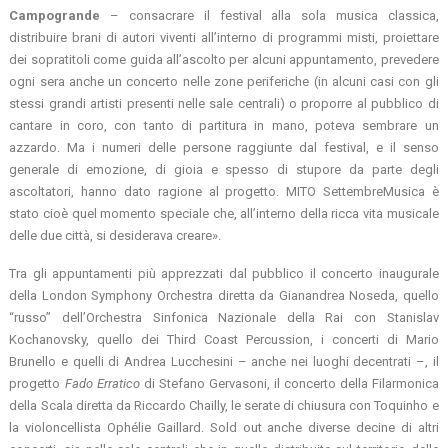
Campogrande
– consacrare il festival alla sola musica classica,
distribuire brani di autori viventi all’interno di programmi misti, proiettare
dei sopratitoli come guida all’ascolto per alcuni appuntamento, prevedere
ogni sera anche un concerto nelle zone periferiche (in alcuni casi con gli
stessi grandi artisti presenti nelle sale centrali) o proporre al pubblico di
cantare in coro, con tanto di partitura in mano, poteva sembrare un
azzardo. Ma i numeri delle persone raggiunte dal festival, e il senso
generale di emozione, di gioia e spesso di stupore da parte degli
ascoltatori, hanno dato ragione al progetto. MITO SettembreMusica è
stato cioè quel momento speciale che, all’interno della ricca vita musicale
delle due città, si desiderava creare».
Tra gli appuntamenti più apprezzati dal pubblico il concerto inaugurale
della London Symphony Orchestra diretta da Gianandrea Noseda, quello
“russo” dell’Orchestra Sinfonica Nazionale della Rai con Stanislav
Kochanovsky, quello dei Third Coast Percussion, i concerti di Mario
Brunello e quelli di Andrea Lucchesini – anche nei luoghi decentrati –, il
progetto
Fado Erratico
di Stefano Gervasoni, il concerto della Filarmonica
della Scala diretta da Riccardo Chailly, le serate di chiusura con Toquinho e
la violoncellista Ophélie Gaillard. Sold out anche diverse decine di altri