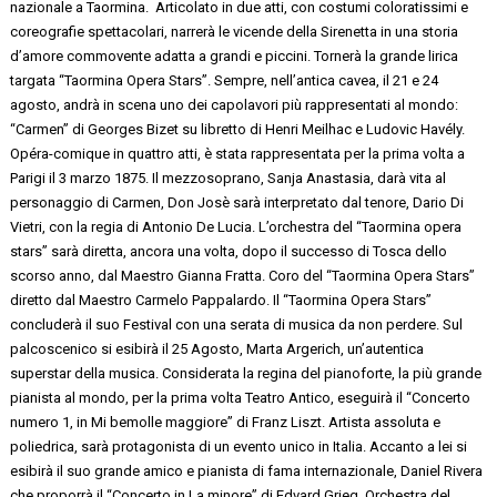
nazionale a Taormina. Articolato in due atti, con costumi coloratissimi e
coreografie spettacolari, narrerà le vicende della Sirenetta in una storia
d’amore commovente adatta a grandi e piccini. Tornerà la grande lirica
targata “Taormina Opera Stars”. Sempre, nell’antica cavea, il 21 e 24
agosto, andrà in scena uno dei capolavori più rappresentati al mondo:
“Carmen” di Georges Bizet su libretto di Henri Meilhac e Ludovic Havély.
Opéra-comique in quattro atti, è stata rappresentata per la prima volta a
Parigi il 3 marzo 1875. Il mezzosoprano, Sanja Anastasia, darà vita al
personaggio di Carmen, Don Josè sarà interpretato dal tenore, Dario Di
Vietri, con la regia di Antonio De Lucia. L’orchestra del “Taormina opera
stars” sarà diretta, ancora una volta, dopo il successo di Tosca dello
scorso anno, dal Maestro Gianna Fratta. Coro del “Taormina Opera Stars”
diretto dal Maestro Carmelo Pappalardo. Il “Taormina Opera Stars”
concluderà il suo Festival con una serata di musica da non perdere. Sul
palcoscenico si esibirà il 25 Agosto, Marta Argerich, un’autentica
superstar della musica. Considerata la regina del pianoforte, la più grande
pianista al mondo, per la prima volta Teatro Antico, eseguirà il “Concerto
numero 1, in Mi bemolle maggiore” di Franz Liszt. Artista assoluta e
poliedrica, sarà protagonista di un evento unico in Italia. Accanto a lei si
esibirà il suo grande amico e pianista di fama internazionale, Daniel Rivera
che proporrà il “Concerto in La minore” di Edvard Grieg. Orchestra del