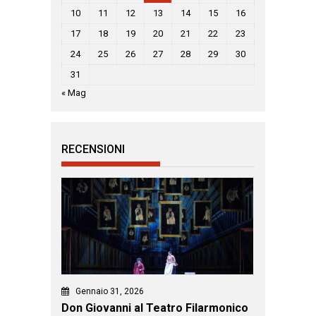
10
11
12
13
14
15
16
17
18
19
20
21
22
23
24
25
26
27
28
29
30
31
« Mag
RECENSIONI
Gennaio 31, 2026
Don Giovanni al Teatro Filarmonico