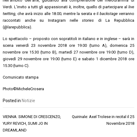
nell’ambito dell’arte, guidando alla comprensione del melodramma di
Verdi. L’invito a tutti gli appassionati è, inoltre, quello di partecipare al
live
twitting
, che avrà inizio alle 18.00; mentre la serata e il
backstage
verranno
raccontati anche su Instagram nelle
stories
di La Repubblica
(@larepubblica).
Lo spettacolo – proposto con sopratitoli in italiano e in inglese – sarà in
scena venerdì 23 novembre 2018 ore 19.00 (turno A), domenica 25
novembre ore 15.30 (turno B), martedì 27 novembre ore 19.00 (turno D),
giovedì 29 novembre ore 19.00 (turno E) e sabato 1 dicembre 2018 ore
15.30 (turno C).
Comunicato stampa
Photo©MicheleCrosera
Posted in
Notizie
Navigazione
VIENNA: SIMONE DI CRESCENZO,
Quirinale: Axel Trolese in recital il 25
articoli
YURY REVICH, SUMI JO IN
Novembre 2018
DREAMLAND