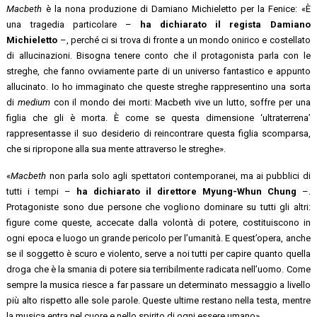
Macbeth
è la nona produzione di Damiano Michieletto per la Fenice: «È
una tragedia particolare –
ha dichiarato il regista Damiano
Michieletto
–, perché ci si trova di fronte a un mondo onirico e costellato
di allucinazioni. Bisogna tenere conto che il protagonista parla con le
streghe, che fanno ovviamente parte di un universo fantastico e appunto
allucinato. Io ho immaginato che queste streghe rappresentino una sorta
di
medium
con il mondo dei morti: Macbeth vive un lutto, soffre per una
figlia che gli è morta. È come se questa dimensione ‘ultraterrena’
rappresentasse il suo desiderio di reincontrare questa figlia scomparsa,
che si ripropone alla sua mente attraverso le streghe».
«
Macbeth
non parla solo agli spettatori contemporanei, ma ai pubblici di
tutti i tempi –
ha dichiarato il direttore Myung-Whun Chung
–.
Protagoniste sono due persone che vogliono dominare su tutti gli altri:
figure come queste, accecate dalla volontà di potere, costituiscono in
ogni epoca e luogo un grande pericolo per l’umanità. E quest’opera, anche
se il soggetto è scuro e violento, serve a noi tutti per capire quanto quella
droga che è la smania di potere sia terribilmente radicata nell’uomo. Come
sempre la musica riesce a far passare un determinato messaggio a livello
più alto rispetto alle sole parole. Queste ultime restano nella testa, mentre
la musica entra nel cuore e nello spirito di ogni essere umano».