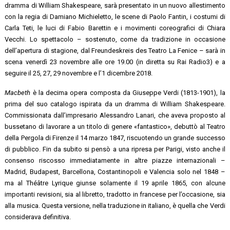
dramma di William Shakespeare, sarà presentato in un nuovo allestimento
con la regia di Damiano Michieletto, le scene di Paolo Fantin, i costumi di
Carla Teti, le luci di Fabio Barettin e i movimenti coreografici di Chiara
Vecchi. Lo spettacolo – sostenuto, come da tradizione in occasione
dell’apertura di stagione, dal Freundeskreis des Teatro La Fenice – sarà in
scena venerdì 23 novembre alle ore 19.00 (in diretta su Rai Radio3) e a
seguire il 25, 27, 29 novembre e l’1 dicembre 2018.
Macbeth
è la decima opera composta da Giuseppe Verdi (1813-1901), la
prima del suo catalogo ispirata da un dramma di William Shakespeare.
Commissionata dall’impresario Alessandro Lanari, che aveva proposto al
bussetano di lavorare a un titolo di genere «fantastico», debuttò al Teatro
della Pergola di Firenze il 14 marzo 1847, riscuotendo un grande successo
di pubblico. Fin da subito si pensò a una ripresa per Parigi, visto anche il
consenso riscosso immediatamente in altre piazze internazionali –
Madrid, Budapest, Barcellona, Costantinopoli e Valencia solo nel 1848 –
ma al Théâtre Lyrique giunse solamente il 19 aprile 1865, con alcune
importanti revisioni, sia al libretto, tradotto in francese per l’occasione, sia
alla musica. Questa versione, nella traduzione in italiano, è quella che Verdi
considerava definitiva.