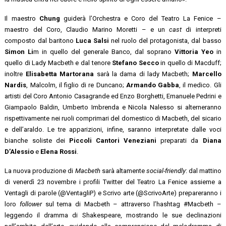
Il maestro
Chung
guiderà l’Orchestra e Coro del Teatro La Fenice –
maestro del Coro, Claudio Marino Moretti – e un
cast
di interpreti
composto dal baritono
Luca Salsi
nel ruolo del protagonista, dal basso
Simon Li
m in quello del generale Banco, dal soprano
Vittoria Yeo
in
quello di Lady Macbeth e dal tenore
Stefano Secco
in quello di Macduff;
inoltre
Elisabetta Martorana
sarà la dama di lady Macbeth;
Marcello
Nardis
, Malcolm, il figlio di re Duncano;
Armando Gabba
, il medico. Gli
artisti del Coro Antonio Casagrande ed Enzo Borghetti, Emanuele Pedrini e
Giampaolo Baldin, Umberto Imbrenda e Nicola Nalesso si alterneranno
rispettivamente nei ruoli comprimari del domestico di Macbeth, del sicario
e dell’araldo. Le tre apparizioni, infine, saranno interpretate dalle voci
bianche soliste dei
Piccoli Cantori Veneziani
preparati da
Diana
D’Alessio
e
Elena Rossi
.
La nuova produzione di
Macbeth
sarà altamente
social-friendly
: dal mattino
di venerdì 23 novembre i profili Twitter del Teatro La Fenice assieme a
Ventagli di parole (@VentagliP) e Scrivo arte (@ScrivoArte) prepareranno i
loro
follower
sul tema di Macbeth – attraverso l’hashtag #Macbeth –
leggendo il dramma di Shakespeare, mostrando le sue declinazioni