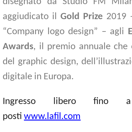
disegnato da
Studio FM Mila
aggiudicato il
Gold Prize
2019 –
“Company logo design” – agli
Awards
, il premio annuale che 
del graphic design, dell’illustra
digitale in Europa.
Ingresso libero fino a
posti
www.lafil.com