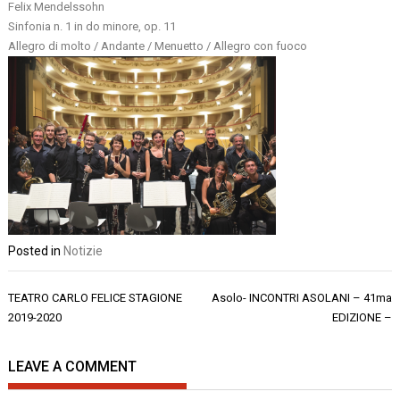
Felix Mendelssohn
Sinfonia n. 1 in do minore, op. 11
Allegro di molto / Andante / Menuetto / Allegro con fuoco
Posted in
Notizie
Navigazione
TEATRO CARLO FELICE STAGIONE
Asolo- INCONTRI ASOLANI – 41ma
articoli
2019-2020
EDIZIONE –
LEAVE A COMMENT