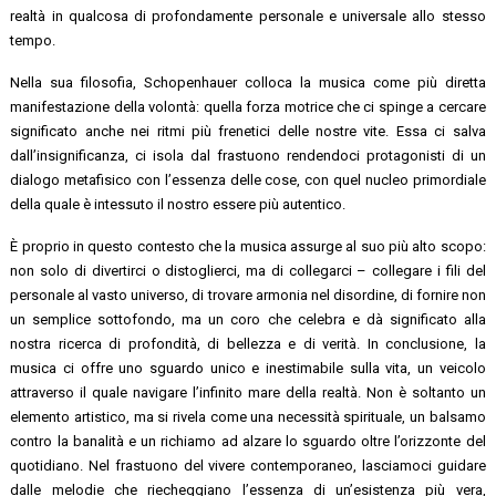
realtà in qualcosa di profondamente personale e
universale allo stesso
tempo.
Nella sua filosofia, Schopenhauer colloca la musica come più diretta
manifestazione della
volontà: quella forza motrice che ci spinge a cercare
significato anche nei ritmi più frenetici
delle nostre vite. Essa ci salva
dall’insignificanza, ci isola dal frastuono rendendoci protagonisti di un
dialogo metafisico con l’essenza delle cose, con quel nucleo primordiale
della quale è intessuto il nostro essere più autentico.
È proprio in questo contesto che la musica assurge al suo più alto scopo:
non solo di
divertirci o distoglierci, ma di collegarci – collegare i fili del
personale al vasto universo, di
trovare armonia nel disordine, di fornire non
un semplice sottofondo, ma un coro che
celebra e dà significato alla
nostra ricerca di profondità, di bellezza e di verità.
In conclusione, la
musica ci offre uno sguardo unico e inestimabile sulla vita, un veicolo
attraverso il quale navigare l’infinito mare della realtà. Non è soltanto un
elemento artistico,
ma si rivela come una necessità spirituale, un balsamo
contro la banalità e un richiamo ad
alzare lo sguardo oltre l’orizzonte del
quotidiano. Nel frastuono del vivere contemporaneo,
lasciamoci guidare
dalle melodie che riecheggiano l’essenza di un’esistenza più vera,