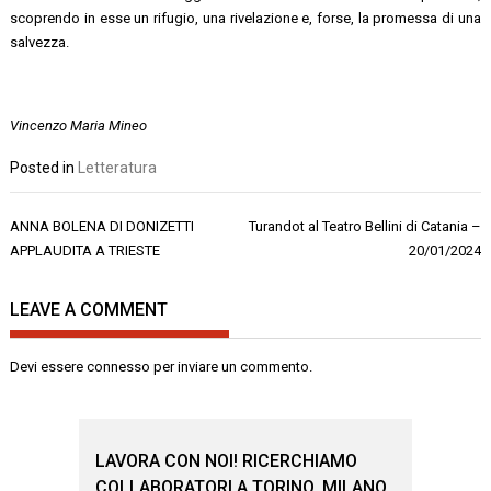
scoprendo in esse un rifugio, una rivelazione e, forse, la promessa di una
salvezza.
Vincenzo Maria Mineo
Posted in
Letteratura
Navigazione
ANNA BOLENA DI DONIZETTI
Turandot al Teatro Bellini di Catania –
articoli
APPLAUDITA A TRIESTE
20/01/2024
LEAVE A COMMENT
Devi essere
connesso
per inviare un commento.
LAVORA CON NOI! RICERCHIAMO
COLLABORATORI A TORINO, MILANO,