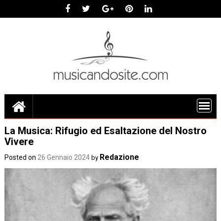
Skip
to
content
La Musica: Rifugio ed Esaltazione del Nostro
Vivere
Redazione
Posted on
26 Gennaio 2024
by