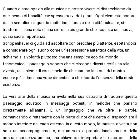
Quando diamo spazio alla musica nel nostro vivere, ci distacchiamo da
quel senso di banalità che spesso pervade i giorni. Ogni elemento sonoro,
da un semplice cinguettio mattutino al brusìo della città pulsante, si
trasforma in una nota di una sinfonia più grande che acquista una nuova,
quasi sacra importanza.
Schopenhauer ci guida ad ascoltare con orecchie più attente, esortandoci
a considerare ogni
suono come un’espressione autentica della vita, un
richiamo alla volontà piuttosto che una
semplice eco del mondo
fenomenico. Il paesaggio sonoro che ci circonda diventa così una
tela
vivente, un insieme di voci e melodie che narrano la storia del nostro
essere più intimo,
una voce dimenticata che ricorda l’essenza della nostra
esistenza.
La vera arte della musica si rivela nella sua capacità di tradurre questo
paesaggio acustico in
messaggi potenti, in melodie che parlano
direttamente all’anima. È un linguaggio che va
oltre le parole,
comunicando direttamente con la parte di noi che cerca di rispecchiare il
mondo interiore nel caos esterno. In questo modo, la musica diventa non
solo un
accompagnamento, ma un vero e proprio innalzamento della
nostra esperienza umana, una chiave per interpretare la cacofonia della