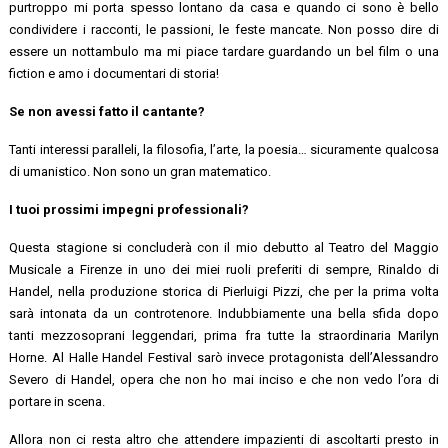
purtroppo mi porta spesso lontano da casa e quando ci sono è bello
condividere i racconti, le passioni, le feste mancate. Non posso dire di
essere un nottambulo ma mi piace tardare guardando un bel film o una
fiction e amo i documentari di storia!
Se non avessi fatto il cantante?
Tanti interessi paralleli, la filosofia, l’arte, la poesia… sicuramente qualcosa
di umanistico. Non sono un gran matematico.
I tuoi prossimi impegni professionali?
Questa stagione si concluderà con il mio debutto al Teatro del Maggio
Musicale a Firenze in uno dei miei ruoli preferiti di sempre, Rinaldo di
Handel, nella produzione storica di Pierluigi Pizzi, che per la prima volta
sarà intonata da un controtenore. Indubbiamente una bella sfida dopo
tanti mezzosoprani leggendari, prima fra tutte la straordinaria Marilyn
Horne. Al Halle Handel Festival sarò invece protagonista dell’Alessandro
Severo di Handel, opera che non ho mai inciso e che non vedo l’ora di
portare in scena.
Allora non ci resta altro che attendere impazienti di ascoltarti presto in