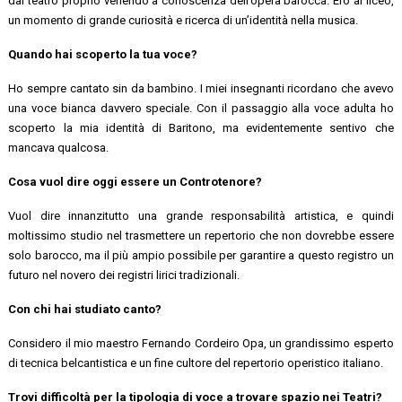
dal teatro proprio venendo a conoscenza dell’opera barocca. Ero al liceo,
un momento di grande curiosità e ricerca di un’identità nella musica.
Quando hai scoperto la tua voce?
Ho sempre cantato sin da bambino. I miei insegnanti ricordano che avevo
una voce bianca davvero speciale. Con il passaggio alla voce adulta ho
scoperto la mia identità di Baritono, ma evidentemente sentivo che
mancava qualcosa.
Cosa vuol dire oggi essere un Controtenore?
Vuol dire innanzitutto una grande responsabilità artistica, e quindi
moltissimo studio nel trasmettere un repertorio che non dovrebbe essere
solo barocco, ma il più ampio possibile per garantire a questo registro un
futuro nel novero dei registri lirici tradizionali.
Con chi hai studiato canto?
Considero il mio maestro Fernando Cordeiro Opa, un grandissimo esperto
di tecnica belcantistica e un fine cultore del repertorio operistico italiano.
Trovi difficoltà per la tipologia di voce a trovare spazio nei Teatri?