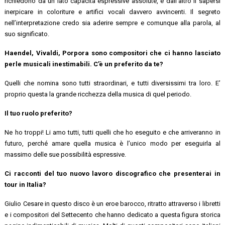
richiedono da un lato capacità espressive assolute, e dall’altro il sapersi
inerpicare in coloriture e artifici vocali davvero avvincenti. Il segreto
nell’interpretazione credo sia aderire sempre e comunque alla parola, al
suo significato.
Haendel, Vivaldi, Porpora sono compositori che ci hanno lasciato
perle musicali inestimabili. C’è un preferito da te?
Quelli che nomina sono tutti straordinari, e tutti diversissimi tra loro. E’
proprio questa la grande ricchezza della musica di quel periodo.
Il tuo ruolo preferito?
Ne ho troppi! Li amo tutti, tutti quelli che ho eseguito e che arriveranno in
futuro, perché amare quella musica è l’unico modo per eseguirla al
massimo delle sue possibilità espressive.
Ci racconti del tuo nuovo lavoro discografico che presenterai in
tour in Italia?
Giulio Cesare in questo disco è un eroe barocco, ritratto attraverso i libretti
e i compositori del Settecento che hanno dedicato a questa figura storica