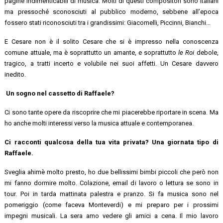
pagine indimenticabili di musica. Molti di questi compositori sono italiani
ma pressoché sconosciuti al pubblico moderno, sebbene all’epoca
fossero stati riconosciuti tra i grandissimi: Giacomelli, Piccinni, Bianchi…
E Cesare non è il solito Cesare che si è impresso nella conoscenza
comune attuale, ma è soprattutto un amante, e soprattutto
le Roi
debole,
tragico, a tratti incerto e volubile nei suoi affetti. Un Cesare davvero
inedito.
Un sogno nel cassetto di Raffaele?
Ci sono tante opere da riscoprire che mi piacerebbe riportare in scena. Ma
ho anche molti interessi verso la musica attuale e contemporanea.
Ci racconti qualcosa della tua vita privata? Una giornata tipo di
Raffaele.
Sveglia ahimè molto presto, ho due bellissimi bimbi piccoli che però non
mi fanno dormire molto. Colazione, email di lavoro o lettura se sono in
tour. Poi in tarda mattinata palestra e pranzo. Si fa musica sono nel
pomeriggio (come faceva Monteverdi) e mi preparo per i prossimi
impegni musicali. La sera amo vedere gli amici a cena. Il mio lavoro