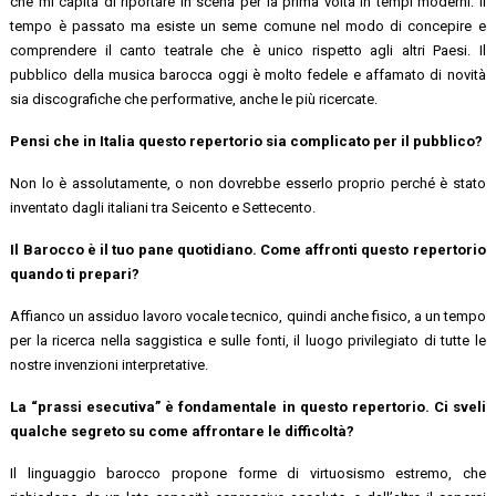
che mi capita di riportare in scena per la prima volta in tempi moderni. Il
tempo è passato ma esiste un seme comune nel modo di concepire e
comprendere il canto teatrale che è unico rispetto agli altri Paesi. Il
pubblico della musica barocca oggi è molto fedele e affamato di novità
sia discografiche che performative, anche le più ricercate.
Pensi che in Italia questo repertorio sia complicato per il pubblico?
Non lo è assolutamente, o non dovrebbe esserlo proprio perché è stato
inventato dagli italiani tra Seicento e Settecento.
Il Barocco è il tuo pane quotidiano. Come affronti questo repertorio
quando ti prepari?
Affianco un assiduo lavoro vocale tecnico, quindi anche fisico, a un tempo
per la ricerca nella saggistica e sulle fonti, il luogo privilegiato di tutte le
nostre invenzioni interpretative.
La “prassi esecutiva” è fondamentale in questo repertorio. Ci sveli
qualche segreto su come affrontare le difficoltà?
Il linguaggio barocco propone forme di virtuosismo estremo, che