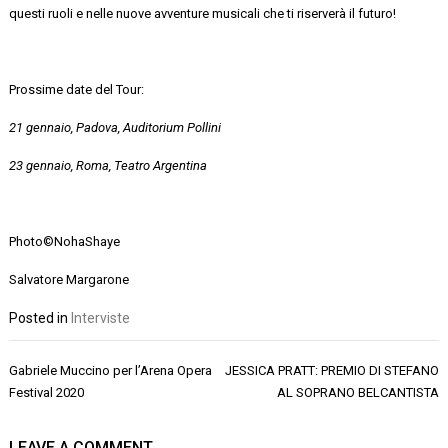
questi ruoli e nelle nuove avventure musicali che ti riserverà il futuro!
Prossime date del Tour:
21 gennaio, Padova, Auditorium Pollini
23 gennaio, Roma, Teatro Argentina
Photo©NohaShaye
Salvatore Margarone
Posted in
Interviste
Navigazione
Gabriele Muccino per l’Arena Opera
JESSICA PRATT: PREMIO DI STEFANO
articoli
Festival 2020
AL SOPRANO BELCANTISTA
LEAVE A COMMENT