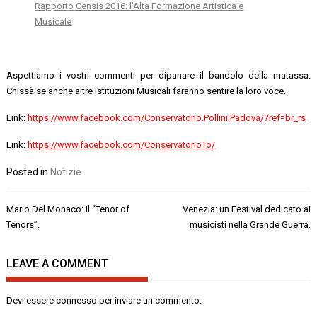
Rapporto Censis 2016: l’Alta Formazione Artistica e
Musicale
Aspettiamo i vostri commenti per dipanare il bandolo della matassa.
Chissà se anche altre Istituzioni Musicali faranno sentire la loro voce.
Link:
https://www.facebook.com/Conservatorio.Pollini.Padova/?ref=br_rs
Link:
https://www.facebook.com/ConservatorioTo/
Posted in
Notizie
Navigazione
Mario Del Monaco: il “Tenor of
Venezia: un Festival dedicato ai
articoli
Tenors”.
musicisti nella Grande Guerra.
LEAVE A COMMENT
Devi essere
connesso
per inviare un commento.