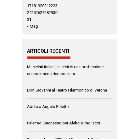
17
18
19
20
21
22
23
24
25
26
27
28
29
30
31
« Mag
ARTICOLI RECENTI
Musicisti italiani, la crisi di una professione
sempre meno riconosciuta
Don Giovanni al Teatro Filarmonico di Verona
Addio a Angelo Foletto
Palermo: Successo per Aleko e Pagliacci