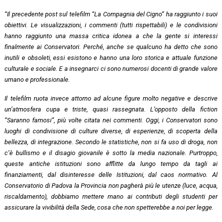
“Il precedente post sul telefilm “La Compagnia del Cigno” ha raggiunto i suoi
obiettivi. Le visualizzazioni, i commenti (tutti rispettabili) e le condivisioni
hanno raggiunto una massa critica idonea a che la gente si interessi
finalmente ai Conservatori. Perché, anche se qualcuno ha detto che sono
inutili e obsoleti, essi esistono e hanno una loro storica e attuale funzione
culturale e sociale. E a insegnarci ci sono numerosi docenti di grande valore
umano e professionale.
Il telefilm ruota invece attorno ad alcune figure molto negative e descrive
un’atmosfera cupa e triste, quasi rassegnata. L’opposto della fiction
“Saranno famosi”, più volte citata nei commenti. Oggi, i Conservatori sono
luoghi di condivisione di culture diverse, di esperienze, di scoperta della
bellezza, di integrazione. Secondo le statistiche, non si fa uso di droga, non
c’è bullismo e il disagio giovanile è sotto la media nazionale. Purtroppo,
queste antiche istituzioni sono afflitte da lungo tempo da tagli ai
finanziamenti, dal disinteresse delle Istituzioni, dal caos normativo. Al
Conservatorio di Padova la Provincia non pagherà più le utenze (luce, acqua,
riscaldamento), dobbiamo mettere mano ai contributi degli studenti per
assicurare la vivibilità della Sede, cosa che non spetterebbe a noi per legge.