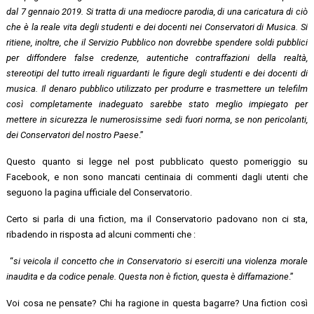
dal 7 gennaio 2019. Si tratta di una mediocre parodia, di una caricatura di ciò
che è la reale vita degli studenti e dei docenti nei Conservatori di Musica. Si
ritiene, inoltre, che il Servizio Pubblico non dovrebbe spendere soldi pubblici
per diffondere false credenze, autentiche contraffazioni della realtà,
stereotipi del tutto irreali riguardanti le figure degli studenti e dei docenti di
musica. Il denaro pubblico utilizzato per produrre e trasmettere un telefilm
così completamente inadeguato sarebbe stato meglio impiegato per
mettere in sicurezza le numerosissime sedi fuori norma, se non pericolanti,
dei Conservatori del nostro Paese
.”
Questo quanto si legge nel post pubblicato questo pomeriggio su
Facebook, e non sono mancati centinaia di commenti dagli utenti che
seguono la pagina ufficiale del Conservatorio.
Certo si parla di una fiction, ma il Conservatorio padovano non ci sta,
ribadendo in risposta ad alcuni commenti che :
“
si veicola il concetto che in Conservatorio si eserciti una violenza morale
inaudita e da codice penale. Questa non è fiction, questa è diffamazione
.”
Voi cosa ne pensate? Chi ha ragione in questa bagarre? Una fiction così