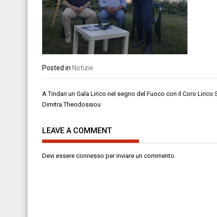
Posted in
Notizie
Navigazione
A Tindari un Gala Lirico nel segno del Fuoco con il Coro Lirico S
articoli
Dimitra Theodossiou
LEAVE A COMMENT
Devi essere
connesso
per inviare un commento.