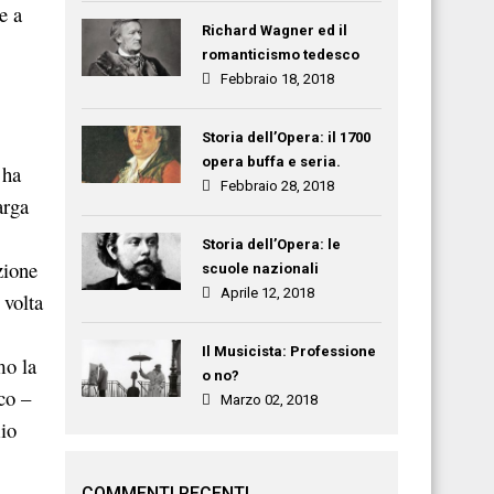
e a
Richard Wagner ed il
romanticismo tedesco
Febbraio 18, 2018
Storia dell’Opera: il 1700
opera buffa e seria.
 ha
Febbraio 28, 2018
arga
Storia dell’Opera: le
zione
scuole nazionali
Aprile 12, 2018
 volta
Il Musicista: Professione
mo la
o no?
ico –
Marzo 02, 2018
mio
COMMENTI RECENTI