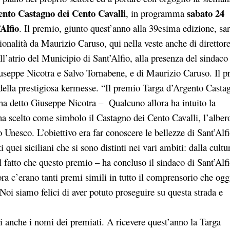
nto Castagno dei Cento Cavalli
sabato 24
, in programma
Alfio
. Il premio, giunto quest’anno alla 39esima edizione, sa
ionalità da Maurizio Caruso, qui nella veste anche di direttor
nell’atrio del Municipio di Sant’Alfio, alla presenza del sindaco
iuseppe Nicotra e Salvo Tornabene, e di Maurizio Caruso. Il 
a della prestigiosa kermesse. “Il premio Targa d’Argento Casta
 ha detto Giuseppe Nicotra – Qualcuno allora ha intuito la
 ha scelto come simbolo il Castagno dei Cento Cavalli, l’alber
Unesco. L’obiettivo era far conoscere le bellezze di Sant’Alfi
 quei siciliani che si sono distinti nei vari ambiti: dalla cultu
Il fatto che questo premio – ha concluso il sindaco di Sant’Alf
llora c’erano tanti premi simili in tutto il comprensorio che og
Noi siamo felici di aver potuto proseguire su questa strada e
ti anche i nomi dei premiati. A ricevere quest’anno la Targa