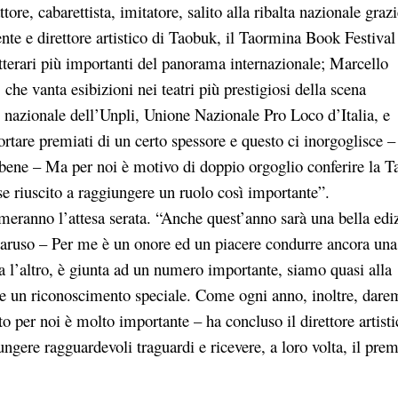
re, cabarettista, imitatore, salito alla ribalta nazionale grazi
ente e direttore artistico di Taobuk, il Taormina Book Festival
etterari più importanti del panorama internazionale; Marcello
che vanta esibizioni nei teatri più prestigiosi della scena
 nazionale dell’Unpli, Unione Nazionale Pro Loco d’Italia, e
ortare premiati di un certo spessore e questo ci inorgoglisce –
nabene – Ma per noi è motivo di doppio orgoglio conferire la T
e riuscito a raggiungere un ruolo così importante”.
meranno l’attesa serata. “Anche quest’anno sarà una bella edi
Caruso – Per me è un onore ed un piacere condurre ancora una
ra l’altro, è giunta ad un numero importante, siamo quasi alla
e un riconoscimento speciale. Come ogni anno, inoltre, dare
esto per noi è molto importante – ha concluso il direttore artist
gere ragguardevoli traguardi e ricevere, a loro volta, il pre