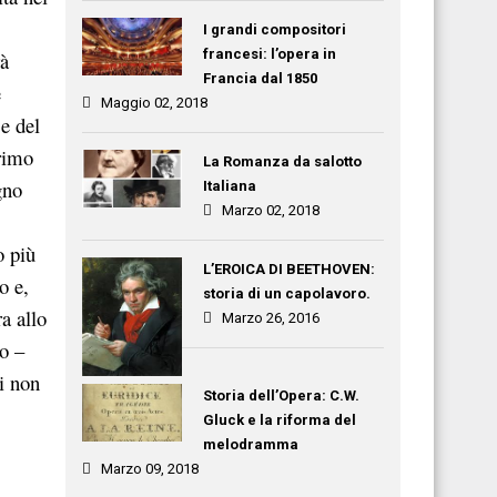
I grandi compositori
francesi: l’opera in
rà
Francia dal 1850
e
Maggio 02, 2018
 e del
primo
La Romanza da salotto
gno
Italiana
Marzo 02, 2018
o più
L’EROICA DI BEETHOVEN:
o e,
storia di un capolavoro.
ra allo
Marzo 26, 2016
io –
gi non
Storia dell’Opera: C.W.
Gluck e la riforma del
melodramma
Marzo 09, 2018