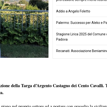
Addio a Angelo Foletto
Palermo: Successo per Aleko e Pa
Stagione Lirica 2025 del Comune 
Padova
Recanati: Associazione Beniamino
dizione della Targa d’Argento Castagno dei Cento Cavalli. 
a.
o piano nel proprio settore ed a portare con orgoglio la sicilian