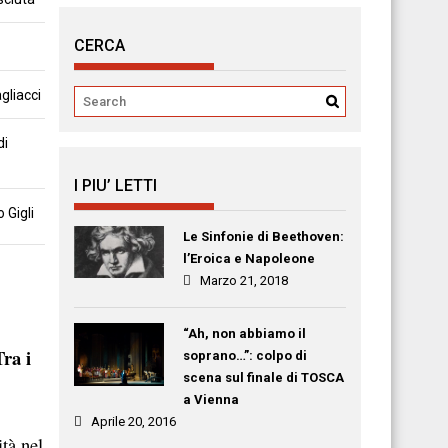
CERCA
gliacci
di
I PIU’ LETTI
 Gigli
Le Sinfonie di Beethoven:
l’Eroica e Napoleone
Marzo 21, 2018
“Ah, non abbiamo il
Tra i
soprano…”: colpo di
scena sul finale di TOSCA
a Vienna
Aprile 20, 2016
ità nel