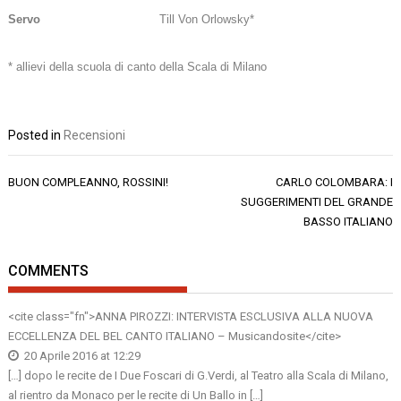
Servo
Till Von Orlowsky*
*
allievi della
scuola
di canto della Scala di Milano
Posted in
Recensioni
Navigazione
BUON COMPLEANNO, ROSSINI!
CARLO COLOMBARA: I
articoli
SUGGERIMENTI DEL GRANDE
BASSO ITALIANO
COMMENTS
<cite class="fn">
ANNA PIROZZI: INTERVISTA ESCLUSIVA ALLA NUOVA
ECCELLENZA DEL BEL CANTO ITALIANO – Musicandosite
</cite>
20 Aprile 2016 at 12:29
[…] dopo le recite de I Due Foscari di G.Verdi, al Teatro alla Scala di Milano,
al rientro da Monaco per le recite di Un Ballo in […]