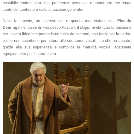
possibile contaminata dalle preferenze personali, e soprattutto che tenga
conto del contesto e della situazione generale.
Nella fattispecie, un inarrestabile e quanto mai instancabile
Placido
Domingo
nei panni di
Francesco Foscari
, il
Doge
, rivela tutta la passione
per l’opera lirica interpretando un ruolo da baritono, non facile per la verità,
e che non appartiene per natura alle sue corde vocali, ma che ha saputo,
grazie alla sua esperienza e complice la maturità vocale, sostenere
egregiamente per l’intera opera.