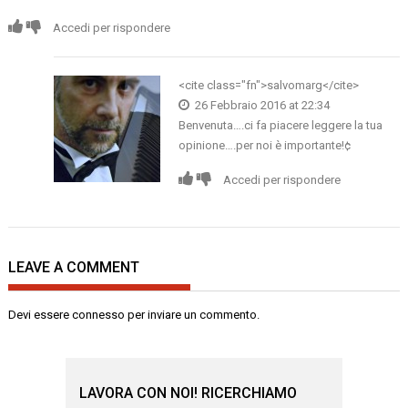
Accedi per rispondere
<cite class="fn">salvomarg</cite>
26 Febbraio 2016 at 22:34
Benvenuta….ci fa piacere leggere la tua
opinione….per noi è importante!¢
Accedi per rispondere
LEAVE A COMMENT
Devi essere
connesso
per inviare un commento.
LAVORA CON NOI! RICERCHIAMO