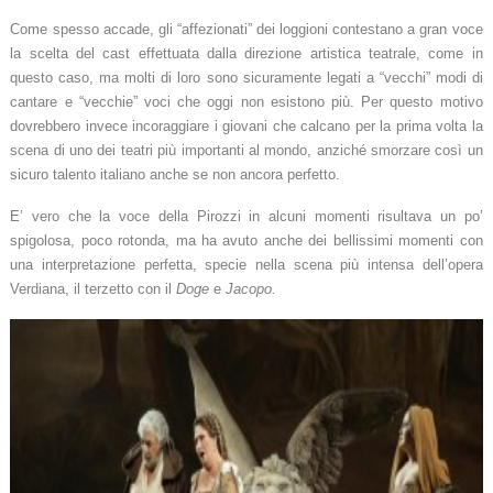
Come spesso accade, gli “affezionati” dei loggioni contestano a gran voce
la scelta del cast effettuata dalla direzione artistica teatrale, come in
questo caso, ma molti di loro sono sicuramente legati a “vecchi” modi di
cantare e “vecchie” voci che oggi non esistono più. Per questo motivo
dovrebbero invece incoraggiare i giovani che calcano per la prima volta la
scena di uno dei teatri più importanti al mondo, anziché smorzare così un
sicuro talento italiano anche se non ancora perfetto.
E’ vero che la voce della Pirozzi in alcuni momenti risultava un po’
spigolosa, poco rotonda, ma ha avuto anche dei bellissimi momenti con
una interpretazione perfetta, specie nella scena più intensa dell’opera
Verdiana, il terzetto con il
Doge
e
Jacopo.