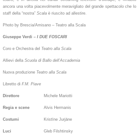
ancora una volta piacevolmente meravigliato del grande spettacolo che lo
staff della “nostra”
Scala
è riuscito ad allestire.
Photo by
Brescia/Amisano – Teatro alla Scala
Giuseppe Verdi –
I DUE FOSCARI
Coro e Orchestra del
Teatro alla Scala
Allievi della
Scuola di Ballo dell’Accademia
Nuova produzione
Teatro alla Scala
Libretto di
F.M. Piave
Direttore
Michele Mariotti
Regia e scene
Alvis Hermanis
Costumi
Kristīne Jurjāne
Luci
Gleb Filshtinsky