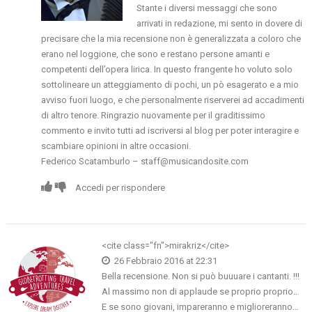
Stante i diversi messaggi che sono
arrivati in redazione, mi sento in dovere di
precisare che la mia recensione non è generalizzata a coloro che
erano nel loggione, che sono e restano persone amanti e
competenti dell’opera lirica. In questo frangente ho voluto solo
sottolineare un atteggiamento di pochi, un pò esagerato e a mio
avviso fuori luogo, e che personalmente riserverei ad accadimenti
di altro tenore. Ringrazio nuovamente per il graditissimo
commento e invito tutti ad iscriversi al blog per poter interagire e
scambiare opinioni in altre occasioni.
Federico Scatamburlo –
staff@musicandosite.com
Accedi per rispondere
<cite class="fn">mirakriz</cite>
26 Febbraio 2016 at 22:31
Bella recensione. Non si può buuuare i cantanti. !!!
Al massimo non di applaude se proprio proprio…
E se sono giovani, impareranno e miglioreranno…