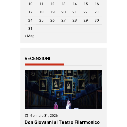
10
11
12
13
14
15
16
17
18
19
20
21
22
23
24
25
26
27
28
29
30
31
« Mag
RECENSIONI
Gennaio 31, 2026
Don Giovanni al Teatro Filarmonico