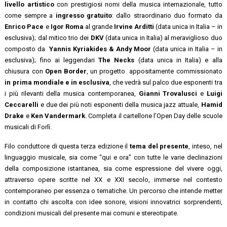
livello artistico
con prestigiosi nomi della musica internazionale, tutto
come sempre a
ingresso gratuito
: dallo straordinario duo formato da
Enrico Pace
e
Igor Roma
al grande
Irvine Arditti
(data unica in Italia – in
esclusiva); dal mitico trio dei
DKV
(data unica in Italia) al meraviglioso duo
composto da
Yannis Kyriakides & Andy
Moor
(data unica in Italia – in
esclusiva); fino ai leggendari
The Necks
(data unica in Italia) e alla
chiusura con
Open Border
, un progetto appositamente commissionato
in prima mondiale e in esclusiva
, che vedrà sul palco due esponenti tra
i più rilevanti della musica contemporanea,
Gianni Trovalusci
e
Luigi
Ceccarelli
e due dei più noti esponenti della musica jazz attuale,
Hamid
Drake
e
Ken Vandermark
. Completa il cartellone l’Open Day delle scuole
musicali di Forlì.
Filo conduttore di questa terza edizione il
tema del presente
, inteso, nel
linguaggio musicale, sia come “qui e ora” con tutte le varie declinazioni
della composizione istantanea, sia come espressione del vivere oggi,
attraverso opere scritte nel XX e XXI secolo, immerse nel contesto
contemporaneo per essenza o tematiche. Un percorso che intende metter
in contatto chi ascolta con idee sonore, visioni innovatrici sorprendenti,
condizioni musicali del presente mai comuni e stereotipate.