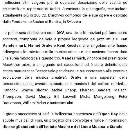
moltissimi altri, valgono più di qualsiasi descrizione della vastità ed
ecletticità del repertorio di Arditti. Sterminata la discografia, che include
attualmente più di 200 CD. L’archivio completo delle sue opere è ospitato
dalla Fondazione Sacher di Basilea, in Svizzera.
La prima sera si chiuderà con i
DKV
, una delle formazioni più famose ed
eccitanti, composta da vere e proprie leggende del jazz attuale:
Ken
Vandermark
,
Hamid Drake
e
Kent Kessler
, che, singolarmente, hanno
ridisegnato le traiettorie della musica attuale e che assieme hanno dato
una aurea mitologica a questo trio.
Vandermark
, vincitore del prestigioso
MacArthur prize, è un gigante del sassofono ed è stato definito dalla
critica statunitense “essenziale per chiunque sia interessato alla continua
evoluzione della musica creativa”.
Drake
è una superstar della
percussione jazz, avendo suonato con musicisti del calibro di Herbie
Hancock, Wayne Shorter, Archie Shepp, Pharoah Sanders, Malachi
Thompson, David Murray, Bill Laswell, Misha Mengelberg, Peter
Brotzmann, William Parker e tantissimi altri.
Il giorno successivo vi sarà la bellissima esperienza dell’
Open Day
delle
scuole musicali di Forlì, un progetto che coinvolge e fonde in formazioni
diverse gli
studenti dell’Istituto Masini e del Liceo Musicale Statale
.