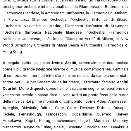
Utrecht, svolge attività concertistica in tutto il mondo. Ha collaborato con
prestigiose orchestre internazionali quali la Filarmonica di Rotterdam, la
Filarmonica Olandese, la Amsterdam Sinfonietta, la Filarmonica di Arnhem,
la Franz Liszt Chamber Orchestra, l’Orchestra Sinfonica di Bilbao,
l’Orchestra Nazionale di Madrid, l’Orchestra Sinfonica di Stavanger,
l’Orchestra Sinfonica Nazionale Irlandese, l’Orchestra Filarmonica
Nazionale Ungherese, la Sinfonica “Giuseppe Verdi” di Milano, la New
World Symphony Orchestra di Miami Beach e l’Orchestra Filarmonica di
Hong Kong.
A seguire salirà sul palco
Irvine Arditti
, universalmente riconosciuto
come il più grande interprete vivente di musica contemporanea. Centinaia
di composizioni per quartetto d’archi e per musica da camera sono state
scritte per lui e per l’ensemble da lui creato, l’altrettanto famoso
Arditti
Quartet
. Molte di queste opere hanno lasciato un segno nel repertorio del
ventesimo secolo e hanno dato a Irvine Arditti un posto fisso nella storia
della musica. Le prime mondiali di compositori come Ades, Andriessen,
Aperghis, Birtwistle, Britten, Cage, Carter, Denisov, Dufourt, Dusapin,
Fedele, Ferneyhough, Francesconi, Gubaidulina, Guerrero, Harvey,
Hosokawa, Kagel, Kurtag, Lachenmann, Ligeti, Maderna, Manoury,
Nancarrow, Reynolds, Rihm, Scelsi, Sciarrino, Stockhausen, Xenakis e