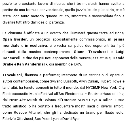
paziente e costante lavoro di ricerca che i tre musicisti hanno svolto a
partire da una formula convenzionale, quella jazzistica del piano trio, che è
stata, con tanto metodo quanto intuito, smontata e riassemblata fino a
divenire tutt’altro dall’idea di partenza.
La chiusura è affidata a un evento che illuminerà questa terza edizione,
Open Border
, un progetto appositamente commissionato,
in prima
mondiale
e
in esclusiva
, che vedrà sul palco due esponenti tra i più
rilevanti della musica contemporanea,
Gianni Trovalusci
e
Luigi
Ceccarelli
e due dei più noti esponenti della musica jazz attuale,
Hamid
Drake
e
Ken Vandermark
, già membri dei DKV.
Trovalusci,
flautista e performer, interprete di un centinaio di opere di
autori contemporanei, come Sylvano Bussotti, Alvin Curran, Hubert Howe e
tanti altri, ha tenuto concerti in tutto il mondo, dal NYCEMF New York City
Electroacoustic Music Festival all’Ars Electronica – BrucknerHaus di Linz,
dal Neue Alte Musik di Colonia all’Estonian Music Days a Tallinn. Il suo
tratto artistico lo ha portato a frequentare mostri sacri di diversi ambiti,
come Roscoe Mitchell, che gli ha dedicato un brano per flauto solo,
Fabrizio Ottaviucci, Soo Yeon Lyuh e David Ryan.