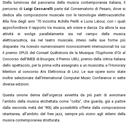
Stella luminosa del panorama della musica contemporanea italiana, il
percorso di
Luigi Ceccarelli
parte dal Conservatorio di Pesaro, dove si
dedica alla composizione musicale con le tecnologie elettroacustiche.
Alla fine degli anni ’70 incontra Achille Perilli e Lucia Latour, con i quali
approfondisce il rapporto tra musica, arti visive e danza. Da allora la sua
attività si svolge parallelamente sia nel campo della musica
elettroacustica, sia nel teatro musicale, inteso nelle sue forme più
disparate. Ha ricevuto numerosissimi riconoscimenti internazionali tra cui
il premio OPUS del Conseil Québécois de la Musique; l’Euphonie d’Or al
Concorso dell’IMEB di Bourges; il Premio UBU, premio della critica italiana
dello spettacolo, per la prima volta assegnato a un musicista; e l’Honorary
Mention al concorso Ars Elettronica di Linz. Le sue opere sono state
inoltre selezionate dall’International Computer Music Conference in sette
diverse edizioni.
Questa unione deriva dall’urgenza avvertita da più parti di avvicinare
l’ambito della musica etichettata come “colta”, che guarda, già a partire
dalla seconda metà del ‘900, alle possibilità offerte dalla composizione
istantanea, all’ambito del free jazz, sempre più vicino agli stilemi della
musica contemporanea strutturata.