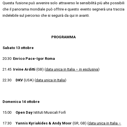
Questa fusione può avvenire solo attraverso le sensibilità più alte possibili
che il panorama mondiale può offrire e questo evento segnerà una traccia
indelebile sul percorso che si seguirà da qui in avanti.
PROGRAMMA
Sabato 13 ottobre
20.30
Enrico Pace-Igor Roma
21.45
Irvine Arditti
(GB) (
data unica in Italia – in esclusiva
)
22.30
DKV
(USA) (
data unica in Italia
)
Domenica 14 ottobre
15.00
Open Day
Istituti Musicali Forlì
17.30
Yannis Kyriakides & Andy Moor
(GR, GB) (
data unica in Italia –