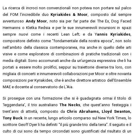
La ricerca di incroci non convenzionali non poteva non portare sul palco
del FOM l’incredibile duo
Kyriakides & Moor
, composto dal sempre
avventuroso
Andy Moor
, noto sia per far parte dei The Ex, Dog Faced
Hermanns o Kletka Redsia e per le sue innumerevoli incursioni in spazi
sempre nuovi come i recenti Lean Left; e da Y
annis Kyriakides
,
compositore definito come “fondamentale della nostra epoca”, non solo
nell’ambito della classica contemporanea, ma anche in quello delle arti
visive e come esploratore di combinazioni di pratiche tradizionali con i
media digitali. Sono accomunati anche da un’urgenza espressiva che li ha
portati a essere molto prolifici, seppur su traiettorie diverse tra loro, con
migliaia di concerti e innumerevoli collaborazioni per Moor e oltre novanta
composizioni per Kyriakides, che è anche direttore artistico dell’Ensemble
MAE e docente al conservatorio de L’Aia.
Si prosegue con una formazione che si è guadagnata ormai il titolo di
‘leggendaria’, il trio australiano
The Necks
, che quest’anno festeggia i
trent’anni di attività, composto da
Chris Abrahams, Lloyd Swanton,
Tony Buck
. In un recente, lungo articolo comparso sul New York Times, lo
scrittore Geoff Dyer li ha definiti “il più grande trio della terra”. Il seguito e il
culto di cui sono da tempo circondati sono giustificati dal risultato di un