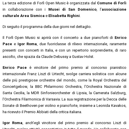
La terza edizione di Forlì Open Music è organizzata dal
Comune di Forlì
in collaborazione con i
Musei di San Domenico
, l’
associazione
culturale Area Sismica
e
Elisabetta Righini
.
Di seguito il programma della due giorni nel dettaglio.
Il Forlì Open Music si aprirà con il concerto a due pianoforti di
Enrico
Pace
e
Igor Roma
, due fuoriclasse di rilievo internazionale, raramente
presenti con concerti in Italia, e con un repertorio sorprendente, di raro
ascolto, che spazia da Claude Debussy a Gustav Holst.
Enrico Pace
è vincitore del primo premio al concorso pianistico
internazionale Franz Liszt di Urtecht, svolge carriera solistica con alcune
delle più prestigiose orchestre del mondo, come la Royal Orchestra del
Concertgebow, la BBC Philarmonic Orchestra, l’Orchestra Nazionale di
Santa Cecilia, la MDR Sinfonieorchester di Lipsia, la Camerata Salzburg,
l’Orchestra Filarmonica di Varsavia. La sua registrazione per la Decca delle
Sonate di Beethoven per violino e pianoforte, insieme a Leonida Kavakos,
ha ricevuto il Premio Abbiati della critica italiana.
Igor Roma
, anch’egli vincitore del primo premio al concorso Liszt di