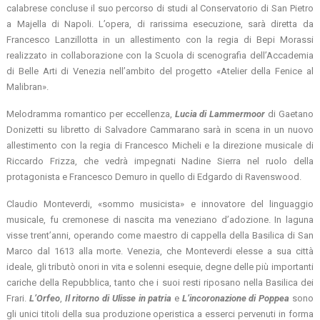
calabrese concluse il suo percorso di studi al Conservatorio di San Pietro
a Majella di Napoli. L’opera, di rarissima esecuzione, sarà diretta da
Francesco Lanzillotta in un allestimento con la regia di Bepi Morassi
realizzato in collaborazione con la Scuola di scenografia dell’Accademia
di Belle Arti di Venezia nell’ambito del progetto «Atelier della Fenice al
Malibran».
Melodramma romantico per eccellenza,
Lucia di Lammermoor
di Gaetano
Donizetti su libretto di Salvadore Cammarano sarà in scena in un nuovo
allestimento con la regia di Francesco Micheli e la direzione musicale di
Riccardo Frizza, che vedrà impegnati Nadine Sierra nel ruolo della
protagonista e Francesco Demuro in quello di Edgardo di Ravenswood.
Claudio Monteverdi, «sommo musicista» e innovatore del linguaggio
musicale, fu cremonese di nascita ma veneziano d’adozione. In laguna
visse trent’anni, operando come maestro di cappella della Basilica di San
Marco dal 1613 alla morte. Venezia, che Monteverdi elesse a sua città
ideale, gli tributò onori in vita e solenni esequie, degne delle più importanti
cariche della Repubblica, tanto che i suoi resti riposano nella Basilica dei
Frari.
L’Orfeo
,
Il ritorno di Ulisse in patria
e
L’incoronazione di Poppea
sono
gli unici titoli della sua produzione operistica a esserci pervenuti in forma