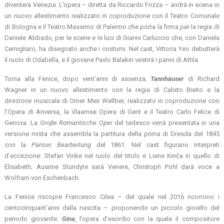
diventerà Venezia. L’opera – diretta da Riccardo Frizza – andrà in scena in
un nuovo allestimento realizzato in coproduzione con il Teatro Comunale
di Bologna e il Teatro Massimo di Palermo che porta la firma per la regia di
Daniele Abbado, per le scene e le luci di Gianni Carluccio che, con Daniela
Cernigliaro, ha disegnato anche i costumi. Nel cast, Vittoria Yeo debutterà
il ruolo di Odabella, e il giovane Pavlo Balakin vestirà i panni di Attila.
Torna alla Fenice, dopo vent’anni di assenza,
Tannhäuser
di Richard
Wagner in un nuovo allestimento con la regia di Calixto Bieito e la
direzione musicale di Omer Meir Wellber, realizzato in coproduzione con
l’Opera di Anversa, la Vlaamse Opera di Gent e il Teatro Carlo Felice di
Genova. La
Groβe Romantische Oper
del tedesco verrà presentata in una
versione mista che assembla la partitura della prima di Dresda del 1845
con la
Pariser Bearbeitung
del 1861. Nel cast figurano interpreti
d’eccezione: Stefan Vinke nel ruolo del titolo e Liene Kinča in quello di
Elisabeth; Ausrine Stundyte sarà Venere, Christoph Pohl darà voce a
Wolfram von Eschenbach.
La Fenice riscopre Francesco Cilea – del quale nel 2016 ricorrono i
centocinquant’anni dalla nascita – proponendo un piccolo gioiello del
periodo giovanile:
Gina
, l’opera d’esordio con la quale il compositore