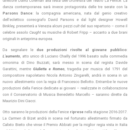
direttore David Coleman alla testa dell’Orchestra del Teatro La Fenice. La
danza contemporanea sarà invece protagonista delle tre serate con la
Parsons Dance
: la compagnia americana, nata dal genio creativo
dell’eclettico coreografo David Parsons e dal light designer Howell
Binkley, presenterà a Venezia alcuni pezzi
cult
del suo repertorio – come il
celebre assolo
Caught
su musiche di Robert Fripp – accanto a due brani
originali in anteprima europea.
Da segnalare le
due produzioni rivolte al giovane pubblico
:
L’aumento
, atto unico di Luciano Chailly del 1996 basato sulla commedia
omonima di Dino Buzzati, sarà messo in scena dal regista Davide
Garattini, mentre
Giulietta e Romeo
, tragedia per musica del 1791 del
compositore napoletano Nicola Antonio Zingarelli, andrà in scena in un
nuovo allestimento con la regia di Francesco Bellotto. Entrambe le nuove
produzioni della Fenice dedicate ai giovani – realizzate in collaborazione
con il Conservatorio di Musica Benedetto Marcello – saranno dirette da
Maurizio Dini Ciacci.
Otto saranno le produzioni della Fenice
riprese
nella stagione 2016-2017.
La
Carmen
di Bizet andrà in scena nel fortunato allestimento firmato da
Calixto Bieito che vinse il Premio Abbiati per la miglior regia vista in Italia