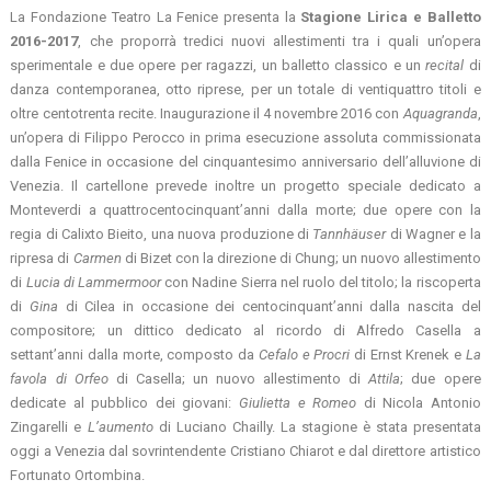
La Fondazione Teatro La Fenice presenta la
Stagione Lirica e Balletto
2016-2017
, che proporrà tredici nuovi allestimenti tra i quali un’opera
sperimentale e due opere per ragazzi, un balletto classico e un
recital
di
danza contemporanea, otto riprese, per un totale di ventiquattro titoli e
oltre centotrenta recite. Inaugurazione il 4 novembre 2016 con
Aquagranda
,
un’opera di Filippo Perocco in prima esecuzione assoluta commissionata
dalla Fenice in occasione del cinquantesimo anniversario dell’alluvione di
Venezia. Il cartellone prevede inoltre un progetto speciale dedicato a
Monteverdi a quattrocentocinquant’anni dalla morte; due opere con la
regia di Calixto Bieito, una nuova produzione di
Tannhäuser
di Wagner e la
ripresa di
Carmen
di Bizet con la direzione di Chung; un nuovo allestimento
di
Lucia di Lammermoor
con Nadine Sierra nel ruolo del titolo; la riscoperta
di
Gina
di Cilea in occasione dei centocinquant’anni dalla nascita del
compositore; un dittico dedicato al ricordo di Alfredo Casella a
settant’anni dalla morte, composto da
Cefalo e Procri
di Ernst Krenek e
La
favola di Orfeo
di Casella; un nuovo allestimento di
Attila
; due opere
dedicate al pubblico dei giovani:
Giulietta e Romeo
di Nicola Antonio
Zingarelli e
L’aumento
di Luciano Chailly. La stagione è stata presentata
oggi a Venezia dal sovrintendente Cristiano Chiarot e dal direttore artistico
Fortunato Ortombina.