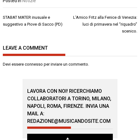
Posted in
Notizie
Navigazione
STABAT MATER inusuale e
L’Amico Fritz alla Fenice di Venezia:
articoli
suggestivo a Piove di Sacco (PD)
luci di primavera nel “riquadro”
scenico.
LEAVE A COMMENT
Devi essere
connesso
per inviare un commento.
LAVORA CON NOI! RICERCHIAMO
COLLABORATORI A TORINO, MILANO,
NAPOLI, ROMA, FIRENZE. INVIA UNA
MAIL A:
REDAZIONE@MUSICANDOSITE.COM