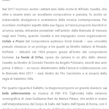
Nel 2017 ricorrono anche i settant’anni dalla morte di Alfredo Casella, che
oltre a essere stato un eccellente compositore e pianista, fu anche un
instancabile divulgatore e sostenitore della musica contemporanea. Per
ricordare i molteplici aspetti della sua figura, la Fenice proporrà due titoli in
un’unica serata, entrambe presentati nell’ambito della Biennale di Venezia
negli anni Trenta, quando Casella vi era impegnato come organizzatore.
Cefalo e Procri
del compositore austriaco Ernst Krenek – una «moralità
pseudo classica» in un prologo e tre quadri su libretto italiano di Rinaldo
Küfferle – debuttò nel 1934 proprio grazie all’invito del compositore
torinese.
La favola di Orfeo
, opera da camera in un atto dello stesso
Casella su libretto di Corrado Pavolini da Angelo Poliziano, esordì due anni
prima. Il dittico – un nuovo allestimento della Fenice in collaborazione con
la Biennale Arte 2017 – sarà diretto da Tito Ceccherini e si avvarrà della
regia di Valentino Villa.
Per quanto riguarda il balletto, la stagione proporrà un grande classico:
La
bella addormentata
su musica di Pëtr Il’ič Čajkovskij nella versione
coreografica di Jean-Guillaume Bart da Marius Petipa, che andrà in scena
nell’interpretazione del Corpo di ballo del Teatro dell’Opera di Roma, con il