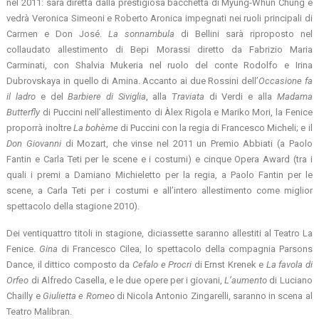
nel 2011: sarà diretta dalla prestigiosa bacchetta di Myung-Whun Chung e
vedrà Veronica Simeoni e Roberto Aronica impegnati nei ruoli principali di
Carmen e Don José.
La sonnambula
di Bellini sarà riproposto nel
collaudato allestimento di Bepi Morassi diretto da Fabrizio Maria
Carminati, con Shalvia Mukeria nel ruolo del conte Rodolfo e Irina
Dubrovskaya in quello di Amina. Accanto ai due Rossini dell’
Occasione fa
il ladro
e del
Barbiere di Siviglia
, alla
Traviata
di Verdi e alla
Madama
Butterfly
di Puccini nell’allestimento di Àlex Rigola e Mariko Mori, la Fenice
proporrà inoltre
La bohème
di Puccini con la regia di Francesco Micheli; e il
Don Giovanni
di Mozart, che vinse nel 2011 un Premio Abbiati (a Paolo
Fantin e Carla Teti per le scene e i costumi) e cinque Opera Award (tra i
quali i premi a Damiano Michieletto per la regia, a Paolo Fantin per le
scene, a Carla Teti per i costumi e all’intero allestimento come miglior
spettacolo della stagione 2010).
Dei ventiquattro titoli in stagione, diciassette saranno allestiti al Teatro La
Fenice.
Gina
di Francesco Cilea, lo spettacolo della compagnia Parsons
Dance, il dittico composto da
Cefalo e Procri
di Ernst Krenek e
La favola di
Orfeo
di Alfredo Casella, e le due opere per i giovani,
L’aumento
di Luciano
Chailly e
Giulietta e Romeo
di Nicola Antonio Zingarelli, saranno in scena al
Teatro Malibran.