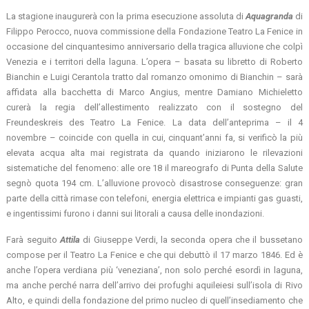
La stagione inaugurerà con la prima esecuzione assoluta di
Aquagranda
di
Filippo Perocco, nuova commissione della Fondazione Teatro La Fenice in
occasione del cinquantesimo anniversario della tragica alluvione che colpì
Venezia e i territori della laguna. L’opera – basata su libretto di Roberto
Bianchin e Luigi Cerantola tratto dal romanzo omonimo di Bianchin – sarà
affidata alla bacchetta di Marco Angius, mentre Damiano Michieletto
curerà la regia dell’allestimento realizzato con il sostegno del
Freundeskreis des Teatro La Fenice. La data dell’anteprima – il 4
novembre – coincide con quella in cui, cinquant’anni fa, si verificò la più
elevata acqua alta mai registrata da quando iniziarono le rilevazioni
sistematiche del fenomeno: alle ore 18 il mareografo di Punta della Salute
segnò quota 194 cm. L’alluvione provocò disastrose conseguenze: gran
parte della città rimase con telefoni, energia elettrica e impianti gas guasti,
e ingentissimi furono i danni sui litorali a causa delle inondazioni.
Farà seguito
Attila
di Giuseppe Verdi, la seconda opera che il bussetano
compose per il Teatro La Fenice e che qui debuttò il 17 marzo 1846. Ed è
anche l’opera verdiana più ‘veneziana’, non solo perché esordì in laguna,
ma anche perché narra dell’arrivo dei profughi aquileiesi sull’isola di Rivo
Alto, e quindi della fondazione del primo nucleo di quell’insediamento che