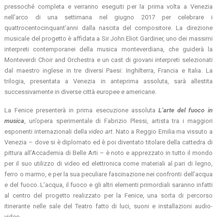
pressoché completa e verranno eseguiti per la prima volta a Venezia
nell’arco di una settimana nel giugno 2017 per celebrare i
quattrocentocinquant’anni dalla nascita del compositore. La direzione
musicale del progetto è affidata a Sir John Eliot Gardiner, uno dei massimi
interpreti contemporanei della musica monteverdiana, che guiderà la
Monteverdi Choir and Orchestra e un cast di giovani interpreti selezionati
dal maestro inglese in tre diversi Paesi: Inghilterra, Francia e Italia. La
trilogia, presentata a Venezia in anteprima assoluta, sarà allestita
successivamente in diverse città europee e americane.
La Fenice presenterà in prima esecuzione assoluta
L’arte del fuoco in
musica
, un’opera sperimentale di Fabrizio Plessi, artista tra i maggiori
esponenti internazionali della
video art
. Nato a Reggio Emilia ma vissuto a
Venezia – dove si è diplomato ed è poi diventato titolare della cattedra di
pittura all’Accademia di Belle Arti – è noto e apprezzato in tutto il mondo
per il suo utilizzo di video ed elettronica come materiali al pari di legno,
ferro o marmo, e per la sua peculiare fascinazione nei confronti dell’acqua
e del fuoco. L’acqua, il fuoco e gli altri elementi primordiali saranno infatti
al centro del progetto realizzato per la Fenice, una sorta di percorso
itinerante nelle sale del Teatro fatto di luci, suoni e installazioni audio-
video.