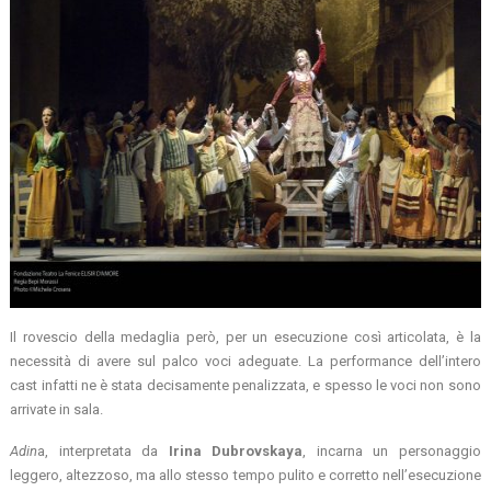
Il rovescio della medaglia però, per un esecuzione così articolata, è la
necessità di avere sul palco voci adeguate. La performance dell’intero
cast infatti ne è stata decisamente penalizzata, e spesso le voci non sono
arrivate in sala.
Adin
a, interpretata da
Irina Dubrovskaya
, incarna un personaggio
leggero, altezzoso, ma allo stesso tempo pulito e corretto nell’esecuzione