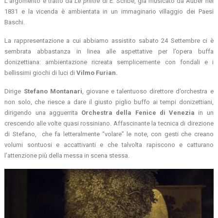
L’argomento è tratto da
Le philtre
di E. Scribe, già musicato da Auber nel
1831 e la vicenda è ambientata in un immaginario villaggio dei Paesi
Baschi.
La rappresentazione a cui abbiamo assistito sabato 24 Settembre ci è
sembrata abbastanza in linea alle aspettative per l’opera buffa
donizettiana: ambientazione ricreata semplicemente con fondali e i
bellissimi giochi di luci di
Vilmo Furian.
Dirige
Stefano Montanari
, giovane e talentuoso direttore d’orchestra e
non solo, che riesce a dare il giusto piglio buffo ai tempi donizettiani,
dirigendo una agguerrita
Orchestra della Fenice di Venezia
in un
crescendo alle volte quasi rossiniano. Affascinante la tecnica di direzione
di Stefano, che fa letteralmente “volare” le note, con gesti che creano
volumi sontuosi e accattivanti e che talvolta rapiscono e catturano
l’attenzione più della messa in scena stessa.