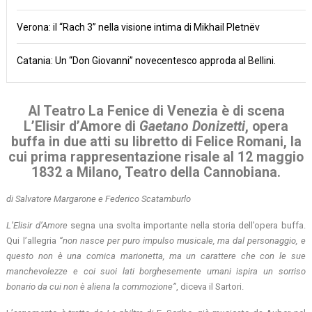
Verona: il “Rach 3” nella visione intima di Mikhail Pletnëv
Catania: Un “Don Giovanni” novecentesco approda al Bellini.
Al Teatro La Fenice di Venezia è di scena
L’Elisir d’Amore
di
Gaetano Donizetti
, opera
buffa in due atti su libretto di
Felice Romani
, la
cui prima rappresentazione risale al 12 maggio
1832 a Milano, Teatro della Cannobiana.
di Salvatore Margarone e Federico Scatamburlo
L’Elisir d’Amore
segna una svolta importante nella storia dell’opera buffa.
Qui l’allegria
“non nasce per puro impulso musicale, ma dal personaggio, e
questo non è una comica marionetta, ma un carattere che con le sue
manchevolezze e coi suoi lati borghesemente umani ispira un sorriso
bonario da cui non è aliena la commozione”
, diceva il Sartori.