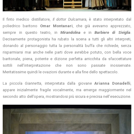
Il finto medico distillatore,
Il dottor Dulcamara,
è stato interpretato dal
poliedrico baritono
Omar Montanari
, che già avevamo apprezzato,
sempre in questo teatro, in
Mirandolina
e in
Barbiere di Siviglia
.
Decisamente protagonista ha rubato la scena a tutti gli altri interpreti,
donando al personaggio tutta la personalità buffa che richiede, senza
risparmiarsi mai anche nelle parti dove avrebbe potuto, con bella voce
baritonale, piena, potente e dizione perfetta arricchita da sfaccettature
sottili nell’interpretazione che non sono passate inosservate.
Meritatissime quindi le ovazioni durante e alla fine dello spettacolo.
La piccola
Giannetta
, interpretata dalla giovane
Arianna Donadelli
,
appare inizialmente fragile vocalmente, ma emerge maggiormente nel
secondo atto dell’opera, mostrandosi più sicura e precisa nell’esecuzione.