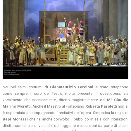
Nei bellissimi costumi di
Gianmaurizio Fercioni
é stato strepitoso
come sempre il coro del Teatro, molto presente in quest’opera, sia
vocalmente che scenicamente, diretto magistralmente dal
M° Claudio
Marino Moretti
. Anche il Maestro al Fortepiano
Roberta Paroletti
non si
è risparmiata accompagnando i recitativi dell’opera. Simpatica la regia di
Bepi Morassi
che ha anche coinvolto il pubblico in sala con interazioni
dirette con lancio di volantini dal loggione e incursioni da parte di alcuni