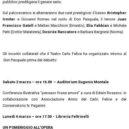
pubblico prediligeva il genere serio.
Sul palcoscenico si alterneranno due cast prestigiosi: il basso
Kristopher
Irmiter
e Giovanni Romeo nel ruolo di Don Pasquale, il tenore
Juan
Francisco Gatell
e Matteo Macchioni (Ernesto),
Elia Fabbian
e
Michele
Patti (Dottor Malatesta
),
Desirée Rancatore
e Barbara Bargnesi (Norina
).
Gli incontri collaterali che il Teatro Carlo Felice ha organizzato intorno al
Don Pasquale
prima del debutto:
Sabato 2 marzo – ore 16.00 – Auditorium Eugenio Montale
Conferenza illustrativa “pensavo fosse amore” a cura di Edwin Rosasco in
collaborazione con Associazione Amici del Carlo Felice e del
Conservatorio N. Paganini
Lunedì 4 marzo – ore 17.30
–
Libreria Feltrinelli
UN POMERIGGIO ALL’OPERA