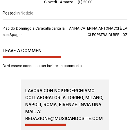
Giovedì 14 marzo – (L) 20.00
Posted in
Notizie
Navigazione
Plácido Domingo a Caracalla canta la
ANNA CATERINA ANTONACCI È LA
articoli
sua Spagna
CLEOPATRA DI BERLIOZ
LEAVE A COMMENT
Devi essere
connesso
per inviare un commento.
LAVORA CON NOI! RICERCHIAMO
COLLABORATORI A TORINO, MILANO,
NAPOLI, ROMA, FIRENZE. INVIA UNA
MAIL A:
REDAZIONE@MUSICANDOSITE.COM