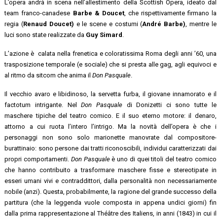
L’opera andrà in scena nell’allestimento della Scottish Opera, ideato dal
team franco-canadese
Barbe & Doucet
, che rispettivamente firmano la
regia (
Renaud Doucet)
e le scene e costumi (
André Barbe)
, mentre le
luci sono state realizzate da
Guy Simard
.
L’azione è calata nella frenetica e coloratissima Roma degli anni ’60, una
trasposizione temporale (e sociale) che si presta alle gag, agli equivoci e
al ritmo da sitcom che anima il
Don Pasquale
.
Il vecchio avaro e libidinoso, la servetta furba, il giovane innamorato e il
factotum intrigante. Nel
Don Pasquale
di Donizetti ci sono tutte le
maschere tipiche del teatro comico. E il suo eterno motore: il denaro,
attorno a cui ruota l’intero l’intrigo. Ma la novità dell’opera è che i
personaggi non sono solo marionette manovrate dal compositore-
burattinaio: sono persone dai tratti riconoscibili, individui caratterizzati dai
propri comportamenti.
Don Pasquale
è uno di quei titoli del teatro comico
che hanno contribuito a trasformare maschere fisse e stereotipate in
esseri umani vivi e contraddittori, dalla personalità non necessariamente
nobile (anzi). Questa, probabilmente, la ragione del grande successo della
partitura (che la leggenda vuole composta in appena undici giorni) fin
dalla prima rappresentazione al Théâtre des Italiens, in anni (1843) in cui il