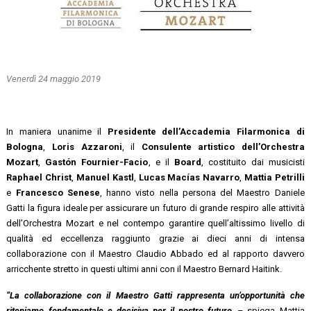
Venerdì 24 maggio 2019
In maniera unanime il
Presidente dell’Accademia Filarmonica di
Bologna
,
Loris Azzaroni
, il
Consulente artistico dell’Orchestra
Mozart
,
Gastón Fournier-Facio
, e il
Board
, costituito dai musicisti
Raphael Christ
,
Manuel Kastl
,
Lucas Macías Navarro
,
Mattia Petrilli
e
Francesco Senese
, hanno visto nella persona del Maestro Daniele
Gatti la figura ideale per assicurare un futuro di grande respiro alle attività
dell’Orchestra Mozart e nel contempo garantire quell’altissimo livello di
qualità ed eccellenza raggiunto grazie ai dieci anni di intensa
collaborazione con il Maestro Claudio Abbado ed al rapporto davvero
arricchente stretto in questi ultimi anni con il Maestro Bernard Haitink.
“La collaborazione con il Maestro Gatti rappresenta
un’opportunità che
riteniamo fondamentale e decisiva per il nostro futuro
, –
spiega Mattia