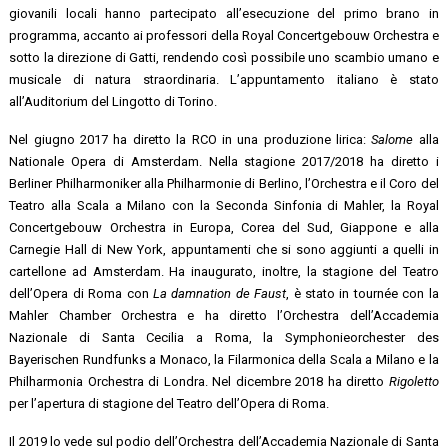
giovanili locali hanno partecipato all’esecuzione del primo brano in
programma, accanto ai professori della Royal Concertgebouw Orchestra e
sotto la direzione di Gatti, rendendo così possibile uno scambio umano e
musicale di natura straordinaria. L’appuntamento italiano è stato
all’Auditorium del Lingotto di Torino.
Nel giugno 2017 ha diretto la RCO in una produzione lirica:
Salome
alla
Nationale Opera di Amsterdam. Nella stagione 2017/2018 ha diretto i
Berliner Philharmoniker alla Philharmonie di Berlino, l’Orchestra e il Coro del
Teatro alla Scala a Milano con la Seconda Sinfonia di Mahler, la Royal
Concertgebouw Orchestra in Europa, Corea del Sud, Giappone e alla
Carnegie Hall di New York, appuntamenti che si sono aggiunti a quelli in
cartellone ad Amsterdam. Ha inaugurato, inoltre, la stagione del Teatro
dell’Opera di Roma con
La damnation de Faust
, è stato in tournée con la
Mahler Chamber Orchestra e ha diretto l’Orchestra dell’Accademia
Nazionale di Santa Cecilia a Roma, la Symphonieorchester des
Bayerischen Rundfunks a Monaco, la Filarmonica della Scala a Milano e la
Philharmonia Orchestra di Londra. Nel dicembre 2018 ha diretto
Rigoletto
per l’apertura di stagione del Teatro dell’Opera di Roma.
Il 2019 lo vede sul podio dell’Orchestra dell’Accademia Nazionale di Santa