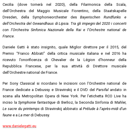
Cecilia (dove tornerà nel 2020), della Filarmonica della Scala,
dell’Orchestra del Maggio Musicale Fiorentino, della Staatskapelle
Dresden, della Symphonieorchester des
Bayerischen Rundfunks e
dell’Orchestra del Gewandhaus di Lipsia. Tra gli impegni del 2020 i concerti
con l’Orchestra Sinfonica Nazionale della Rai e l’Orchestre national de
France.
Daniele Gatti è stato insignito, quale Miglior direttore per il 2015, del
Premio “Franco Abbiati” della critica musicale italiana e nel 2016 ha
ricevuto l’onorificenza di Chevalier de la Légion d’honneur della
Repubblica Francese, per la sua attività di Direttore musicale
dell’Orchestre national de France.
Per Sony Classical si ricordano le incisioni con l’Orchestre national de
France dedicate a Debussy e Stravinskij e il DVD del
Parsifal
andato in
scena alla Metropolitan Opera di New York. Per l’etichetta RCO Live ha
inciso la
Symphonie fantastique
di Berlioz, la Seconda Sinfonia di Mahler,
Le sacre du printemps
di Stravinskij abbinato al
Prélude à l’après-midi d’un
faune
e a
La mer
di Debussy.
www.danielegatti.eu