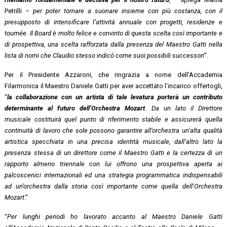
Petrilli
– per poter tornare a suonare insieme con più costanza, con il
presupposto di intensificare l’attività annuale con progetti, residenze e
tournée. Il Board è molto felice e convinto di questa scelta così importante e
di prospettiva, una scelta rafforzata dalla presenza del Maestro Gatti nella
lista di nomi che Claudio stesso indicò come suoi possibili successori
”.
Per il Presidente Azzaroni, che ringrazia a nome dell’Accademia
Filarmonica il Maestro Daniele Gatti per aver accettato l’incarico offertogli,
“
la collaborazione con un artista di tale levatura porterà un contributo
determinante al futuro dell’Orchestra Mozart
. Da un lato il Direttore
musicale costituirà quel punto di riferimento stabile e assicurerà quella
continuità di lavoro che sole possono garantire all’orchestra un’alta qualità
artistica specchiata in una precisa identità musicale, dall’altro lato la
presenza stessa di un direttore come il Maestro Gatti e la certezza
di un
rapporto almeno triennale con lui offrono una prospettiva aperta ai
palcoscenici internazionali ed una strategia programmatica indispensabili
ad un’orchestra dalla storia così importante come quella dell’Orchestra
Mozart
.”
“
Per lunghi periodi ho lavorato accanto al Maestro Daniele Gatti