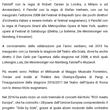
Falstaff
con la regia di Robert Carsen (a Londra, a Milano e ad
Amsterdam); il
Parsifal
con la regia di Stefan Herheim, con cui ha
inaugurato l’edizione 2008 del Festival di Bayreuth (uno dei pochi direttori
d’orchestra italiani a essere invitato al festival wagneriano); il
Parsifal
con
la regia di François Girard alla Metropolitan Opera di New York; quattro
opere al Festival di Salisburgo (
Elektra
,
La bohème
,
Die Meistersinger von
Nürnberg
,
Il trovatore
).
A coronamento delle celebrazioni per l’anno verdiano, nel 2013 ha
inaugurato con
La traviata
la stagione del Teatro alla Scala, dove ha anche
diretto il
Don Carlo
per l’apertura della stagione nel 2008, e titoli quali
Lohengrin, Lulu, Die Meistersinger von Nürnberg, Falstaff
e
Wozzeck.
Più recenti sono
Pelléas et Mélisande
al Maggio Musicale Fiorentino,
Tristan und Isolde
al Théâtre des Champs-Élysées di Parigi e
l’inaugurazione della stagione 2016/2017 del Teatro dell’Opera di Roma
con lo stesso titolo wagneriano.
Nel 2016 ha avuto inizio un ciclo triennale di concerti dal titolo “RCO meets
Europe”, che ha coinvolto i 28 paesi dell’Unione Europea comprendendo il
progetto “Side by Side”, grazie al quale alcuni musicisti delle orchestre