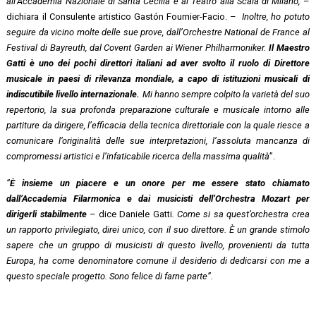
all’Accademia Nazionale di Santa Cecilia e al Teatro alla Scala di Milano,
–
dichiara il Consulente artistico Gastón Fournier-Facio. –
Inoltre, ho potuto
seguire da vicino molte delle sue prove, dall’Orchestre National de France al
Festival di Bayreuth, dal Covent Garden ai Wiener Philharmoniker.
Il Maestro
Gatti è uno dei pochi direttori italiani ad aver svolto il ruolo di Direttore
musicale in paesi di rilevanza mondiale, a capo di istituzioni musicali di
indiscutibile livello internazionale.
Mi hanno sempre colpito la varietà del suo
repertorio, la sua profonda preparazione culturale e musicale intorno alle
partiture da dirigere, l’efficacia della tecnica direttoriale con la quale riesce a
comunicare l’originalità delle sue interpretazioni, l’assoluta mancanza di
compromessi artistici e l’infaticabile ricerca della massima qualità
”.
“
È insieme un piacere e un onore per me essere stato chiamato
dall’Accademia Filarmonica e dai musicisti dell’Orchestra Mozart per
dirigerli stabilmente
–
dice Daniele Gatti
. Come si sa quest’orchestra crea
un rapporto privilegiato, direi unico, con il suo direttore. È un grande stimolo
sapere che un gruppo di musicisti di questo livello, provenienti da tutta
Europa, ha come denominatore comune il desiderio di dedicarsi con me a
questo speciale progetto. Sono felice di farne parte”.