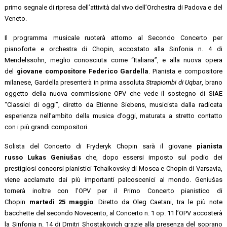
primo segnale di ripresa dell’attività dal vivo dell’Orchestra di Padova e del
Veneto.
Il programma musicale ruoterà attorno al Secondo Concerto per
pianoforte e orchestra di Chopin, accostato alla Sinfonia n. 4 di
Mendelssohn, meglio conosciuta come “Italiana”, e alla nuova opera
del
giovane compositore Federico Gardella
. Pianista e compositore
milanese, Gardella presenterà in prima assoluta
Strapiombi di Uqbar
, brano
oggetto della nuova commissione OPV che vede il sostegno di SIAE
“Classici di oggi”, diretto da Etienne Siebens, musicista dalla radicata
esperienza nell’ambito della musica d’oggi, maturata a stretto contatto
con i più grandi compositori.
Solista del Concerto di Fryderyk Chopin sarà il giovane
pianista
russo
Lukas Geniušas
che, dopo essersi imposto sul podio dei
prestigiosi concorsi pianistici Tchaikovsky di Mosca e Chopin di Varsavia,
viene acclamato dai più importanti palcoscenici al mondo. Geniušas
tornerà inoltre con l’OPV per il Primo Concerto pianistico di
Chopin
martedì 25 maggio
. Diretto da Oleg Caetani, tra le più note
bacchette del secondo Novecento, al Concerto n. 1 op. 11 l’OPV accosterà
la Sinfonia n. 14 di Dmitri Shostakovich grazie alla presenza del soprano