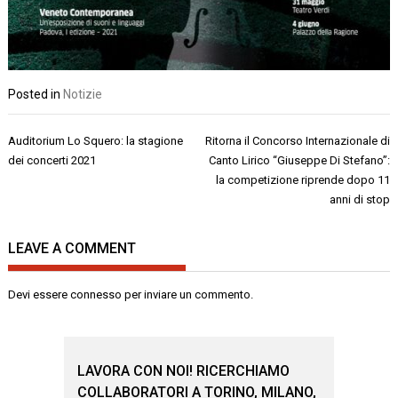
Posted in
Notizie
Navigazione
Auditorium Lo Squero: la stagione
Ritorna il Concorso Internazionale di
articoli
dei concerti 2021
Canto Lirico “Giuseppe Di Stefano”:
la competizione riprende dopo 11
anni di stop
LEAVE A COMMENT
Devi essere
connesso
per inviare un commento.
LAVORA CON NOI! RICERCHIAMO
COLLABORATORI A TORINO, MILANO,