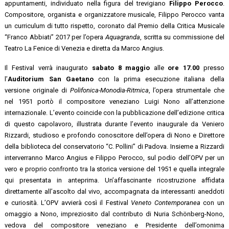
appuntamenti, individuato nella figura del trevigiano
Filippo Perocco
.
Compositore, organista e organizzatore musicale, Filippo Perocco vanta
un curriculum di tutto rispetto, coronato dal Premio della Critica Musicale
“Franco Abbiati” 2017 per l’opera
Aquagranda
, scritta su commissione del
Teatro La Fenice di Venezia e diretta da Marco Angius.
Il Festival verrà inaugurato
sabato 8 maggio
alle
ore 17.00
presso
l’
Auditorium
San Gaetano
con la prima esecuzione italiana della
versione originale di
Polifonica-Monodia-Ritmica
, l’opera strumentale che
nel 1951 portò il compositore veneziano Luigi Nono all’attenzione
internazionale. L’evento coincide con la pubblicazione dell’edizione critica
di questo capolavoro, illustrata durante l’evento inaugurale da Veniero
Rizzardi, studioso e profondo conoscitore dell’opera di Nono e Direttore
della biblioteca del conservatorio “C. Pollini” di Padova. Insieme a Rizzardi
interverranno Marco Angius e Filippo Perocco, sul podio dell’OPV per un
vero e proprio confronto tra la storica versione del 1951 e quella integrale
qui presentata in anteprima. Un’affascinante ricostruzione affidata
direttamente all’ascolto dal vivo, accompagnata da interessanti aneddoti
e curiosità. L’OPV avvierà così il Festival
Veneto Contemporanea
con un
omaggio a Nono, impreziosito dal contributo di Nuria Schönberg-Nono,
vedova del compositore veneziano e Presidente dell’omonima