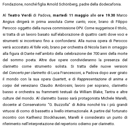
Fondazione, nonché figlia Arnold Schönberg, padre della dodecafonia.
Al
Teatro Verdi
di Padova,
martedì 11 maggio
alle
ore 19.30
Marco
Angius dirigerà in prima assoluta
Come canto, voce
, brano di Filippo
Perocco oggetto della nuova commissione OPV. Come suggerisce il titolo,
si tratta di un lavoro basato sull’elaborazione di quattro canti dove voci e
strumenti si incontrano fino a confondersi. Alla nuova opera di Perocco
verrà accostato
Al folle volo
, brano per orchestra di Nicola Sani in omaggio
alla figura di Dante nell’ambito della celebrazione dei 700 anni della morte
del sommo poeta. Altre due opere condivideranno la presenza del
clarinetto come strumento solista. Si tratta delle nuove versioni
del
Concerto
per clarinetto
di Luca Francesconi, a Padova dopo aver girato
il mondo con la sua opera
Quartett
, e di
Rappresentazione di anima e
corpo
del veneziano Claudio Ambrosini, lavoro per soprano, clarinetto
basso e orchestra su frammenti testuali da William Blake, Tantra e altre
culture del mondo. Al clarinetto basso sarà protagonista Michele Marelli,
docente al Conservatorio “G. Buzzolla” di Adria nonché tra i più grandi
virtuosi di corno di bassetto a livello internazionale. A partire dal fortunato
incontro con Karlheinz Stockhausen, Marelli è considerato un punto di
riferimento nell’interpretazione del repertorio odierno per clarinetto.