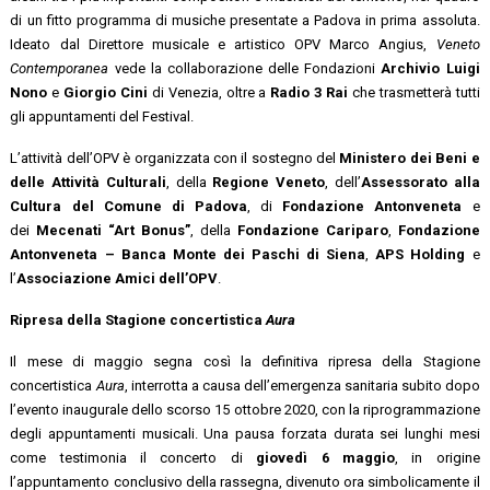
di un fitto programma di musiche presentate a Padova in prima assoluta.
Ideato dal Direttore musicale e artistico OPV Marco Angius,
Veneto
Contemporanea
vede la collaborazione delle Fondazioni
Archivio Luigi
Nono
e
Giorgio Cini
di Venezia, oltre a
Radio 3 Rai
che trasmetterà tutti
gli appuntamenti del Festival.
L’attività dell’OPV è organizzata con il sostegno del
Ministero dei Beni e
delle Attività Culturali
, della
Regione Veneto
, dell’
Assessorato
alla
Cultura del Comune di Padova
, di
Fondazione Antonveneta
e
dei
Mecenati “Art Bonus”
, della
Fondazione Cariparo
,
Fondazione
Antonveneta
–
Banca Monte dei Paschi di Siena
,
APS Holding
e
l’
Associazione Amici dell’OPV
.
Ripresa della Stagione concertistica
Aura
Il mese di maggio segna così la definitiva ripresa della Stagione
concertistica
Aura
, interrotta a causa dell’emergenza sanitaria subito dopo
l’evento inaugurale dello scorso 15 ottobre 2020, con la riprogrammazione
degli appuntamenti musicali. Una pausa forzata durata sei lunghi mesi
come testimonia il concerto di
giovedì 6 maggio
, in origine
l’appuntamento conclusivo della rassegna, divenuto ora simbolicamente il