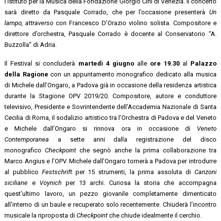
l’Istituto per la Musica della Fondazione Giorgio Cini di Venezia. Il concerto
sarà diretto da Pasquale Corrado, che per l’occasione presenterà
Un
lampo, attraverso
con Francesco D’Orazio violino solista. Compositore e
direttore d’orchestra, Pasquale Corrado è docente al Conservatorio “A.
Buzzolla” di Adria.
Il Festival si concluderà
martedì 4 giugno
alle
ore 19.30
al
Palazzo
della Ragione
con un appuntamento monografico dedicato alla musica
di Michele dall’Ongaro, a Padova già in occasione della residenza artistica
durante la Stagione OPV 2019/20. Compositore, autore e conduttore
televisivo, Presidente e Sovrintendente dell’Accademia Nazionale di Santa
Cecilia di Roma, il sodalizio artistico tra l’Orchestra di Padova e del Veneto
e Michele dall’Ongaro si rinnova ora in occasione di
Veneto
Contemporanea
a sette anni dalla registrazione del disco
monografico
Checkpoint
che segnò anche la prima collaborazione tra
Marco Angius e l’OPV. Michele dall’Ongaro tornerà a Padova per introdurre
al pubblico
Festschrift
per 15 strumenti, la prima assoluta di
Canzoni
siciliane
e
Voynich
per 13 archi. Curiosa la storia che accompagna
quest’ultimo lavoro, un pezzo giovanile completamente dimenticato
all’interno di un baule e recuperato solo recentemente. Chiuderà l’incontro
musicale la riproposta di
Checkpoint
che chiude idealmente il cerchio.