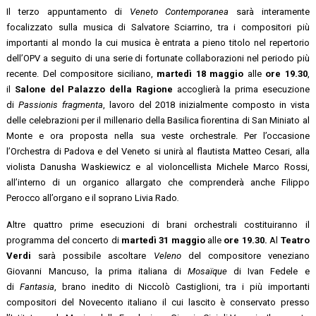
Il terzo appuntamento di
Veneto Contemporanea
sarà interamente
focalizzato sulla musica di Salvatore Sciarrino, tra i compositori più
importanti al mondo la cui musica è entrata a pieno titolo nel repertorio
dell’OPV a seguito di una serie di fortunate collaborazioni nel periodo più
recente. Del compositore siciliano,
martedì 18 maggio
alle
ore 19.30
,
il
Salone del Palazzo della Ragione
accoglierà la prima esecuzione
di
Passionis fragmenta
, lavoro del 2018 inizialmente composto in vista
delle celebrazioni per il millenario della Basilica fiorentina di San Miniato al
Monte e ora proposta nella sua veste orchestrale. Per l’occasione
l’Orchestra di Padova e del Veneto si unirà al flautista Matteo Cesari, alla
violista Danusha Waskiewicz e al violoncellista Michele Marco Rossi,
all’interno di un organico allargato che comprenderà anche Filippo
Perocco all’organo e il soprano Livia Rado
.
Altre quattro prime esecuzioni di brani orchestrali costituiranno il
programma del concerto di
martedì 31 maggio
alle
ore 19.30.
Al
Teatro
Verdi
sarà possibile ascoltare
Veleno
del compositore veneziano
Giovanni Mancuso, la prima italiana di
Mosaïque
di Ivan Fedele e
di
Fantasia
, brano inedito di Niccolò Castiglioni, tra i più importanti
compositori del Novecento italiano il cui lascito è conservato presso