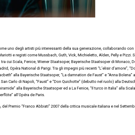
e uno degli artisti più interessanti della sua generazione, collaborando con d
riotti e registi come Mussbach, Guth, Vick, Michieletto, Alden, Pelly e Pizzi. S
i, tra cui Scala, Fenice, Wiener Staatsoper, Bayerische Staatsoper di Monaco, 
rid, Opéra National di Parigi. Tra gli impegni più recenti “L’elisir d’amore”, “D
acbeth” alla Bayerische Staatsoper, “La damnation de Faust” e “Anna Bolena” a
San Carlo di Napoli, “Faust” e “Don Quichotte” (debutto nel ruolo) alla Deuts
amide” alla Bayerische Staatsoper ed a La Fenice, “Il turco in Italia” alla Scala,
rflöte” all’Opéra de Paris.
, del Premio “Franco Abbiati” 2007 della critica musicale italiana e nel Settem