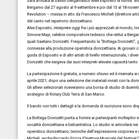
Sarà affidata al basso bergamasco Alex Esposito la nuova “Botte
Bergamo dal 27 agosto al 9 settembre e poi dal 13 al 18 novembre
Revolution – messa in atto da Francesco Micheli (direttore art
del canto nel repertorio donizettiano.
Alex Esposito, interprete oggi fra i più apprezzati al mondo, to
Simone Mayr, celebre compositore tedesco che istituì a Bergamo 
quali Gaetano Donizetti. Frequentando la “Bottega Donizetti”, g
connesse alla produzione operistica donizettiana. Ai giovani can
guida di Esposito e di altri artisti di livello internazionale, i div
Donizetti che esigeva dai suoi interpreti elevate capacità tanto 
La partecipazione è gratuita, a numero chiuso ed è riservata ai
aprile 2021; dopo una selezione dei materiali inviati con la d
Gli allievi selezionati riceveranno una borsa di studio di duemi
sostegno di Rotary Club Terra di San Marco.
Il bando con tutti i dettagli e la domanda di iscrizione sono dis
La Bottega Donizetti punta a fornire ai partecipanti molteplici st
vocalità donizettiana e belcantistica. Lo studio si articolerà ne
operistico donizettiano; tecniche dell’espressione corporea e
Micheli, anche Riccardo Frizza (Direttore Musicale del festival 