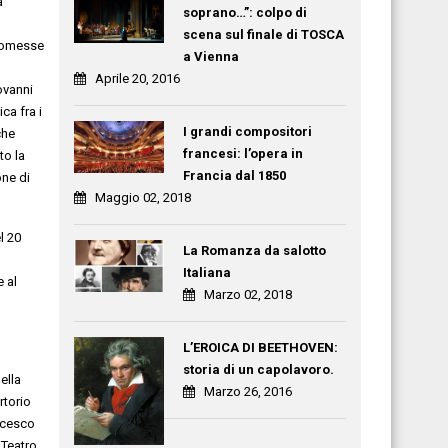
a
soprano…”: colpo di
scena sul finale di TOSCA
promesse
a Vienna
Aprile 20, 2016
ovanni
ca fra i
I grandi compositori
che
francesi: l’opera in
to la
Francia dal 1850
one di
Maggio 02, 2018
l 20
La Romanza da salotto
Italiana
e al
Marzo 02, 2018
L’EROICA DI BEETHOVEN:
storia di un capolavoro.
ella
Marzo 26, 2016
rtorio
ncesco
 Teatro