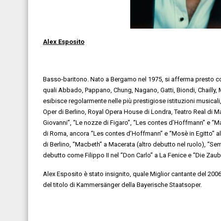
Alex Esposito
Basso-baritono. Nato a Bergamo nel 1975, si afferma presto com
quali Abbado, Pappano, Chung, Nagano, Gatti, Biondi, Chailly, Ma
esibisce regolarmente nelle più prestigiose istituzioni musical
Oper di Berlino, Royal Opera House di Londra, Teatro Real di Mad
Giovanni”, “Le nozze di Figaro”, “Les contes d’Hoffmann” e “M
di Roma, ancora “Les contes d’Hoffmann” e “Mosè in Egitto” al 
di Berlino, “Macbeth” a Macerata (altro debutto nel ruolo), “Semir
debutto come Filippo II nel “Don Carlo” a La Fenice e “Die Zaube
Alex Esposito è stato insignito, quale Miglior cantante del 2006
del titolo di Kammersänger della Bayerische Staatsoper.