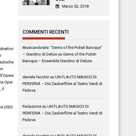
Marzo 02, 2018
COMMENTI RECENTI
Musicandosite: “Gems of the Polish Baroque”
irettori
– Giardino di Delize
su
Gems of the Polish
i
Baroque – Ensemble Giardino di Delizie
Deutsche
on
ll’Opera
daniele facchin
su
UN FLAUTO MAGICO DI
che Oper
PERIFERIA – Die Zauberflöte al Teatro Verdi di
 il
Padova
Redazione
su
UN FLAUTO MAGICO DI
bre 2020
PERIFERIA – Die Zauberflöte al Teatro Verdi di
Padova
daniele facchin
su
UN FLAUTO MAGICO DI