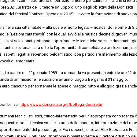
ga Donizetti”, laboratorio di perfezionamento per cantanti lirici che si terrà 
 2021. Si tratta dell’ulteriore sviluppo di uno degli obiettivi della Donizetti
istico del festival Donizetti Opera dal 2015) – ovvero la formazione di nuove 
rna nella sua città natale – alla quale è molto legato – ricalcando le orme di Gi
le “Lezioni caritatevoli” con le quali avviò alla musica decine di giovani musi
li allievi selezionati potranno approfondire le tematiche vocali e drammaturgi
tanti selezionati sarà offerta l’opportunità di consolidare e perfezionare, sot
ersi aspetti legati al repertorio belcantistico, con particolare riferimento alla lezi
vocali quanto teatrali.
 nati a partire dal 1° gennaio 1989. La domanda va presentata entro le ore 12 de
omanda di ammissione, le audizioni avranno luogo a Bergamo il 31 maggio.
la euro ciascuno per sostenere le spese di viaggio, vitto e alloggio grazie anch
ponibili su:
https://www.donizetti.org/it/bottega-donizetti/
rumenti tecnici, stilistici, critico-interpretativi per un’appropriata conoscenza d
i seguenti moduli: tecnica vocale; studio dello spartito; interpretazione del repe
 approfondimento del personaggio. Fra i docenti, oltre ad Alex Esposito e Fra
Donizetti Opera), Fortunato Ortombina (Sovrintendente e Direttore Artistico del