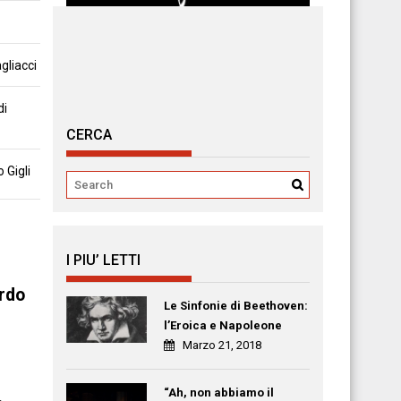
gliacci
di
CERCA
 Gigli
I PIU’ LETTI
ardo
Le Sinfonie di Beethoven:
l’Eroica e Napoleone
Marzo 21, 2018
“Ah, non abbiamo il