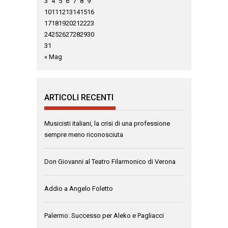
3
4
5
6
7
8
9
10
11
12
13
14
15
16
17
18
19
20
21
22
23
24
25
26
27
28
29
30
31
« Mag
ARTICOLI RECENTI
Musicisti italiani, la crisi di una professione
sempre meno riconosciuta
Don Giovanni al Teatro Filarmonico di Verona
Addio a Angelo Foletto
Palermo: Successo per Aleko e Pagliacci