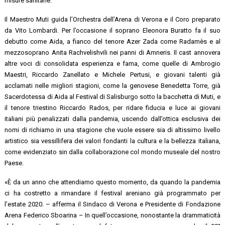
misure sanitarie.
Il Maestro Muti guida l’Orchestra dell’Arena di Verona e il Coro preparato
da Vito Lombardi. Per l’occasione il soprano Eleonora Buratto fa il suo
debutto come Aida, a fianco del tenore Azer Zada come Radamès e al
mezzosoprano Anita Rachvelishvili nei panni di Amneris. Il cast annovera
altre voci di consolidata esperienza e fama, come quelle di Ambrogio
Maestri, Riccardo Zanellato e Michele Pertusi, e giovani talenti già
acclamati nelle migliori stagioni, come la genovese Benedetta Torre, già
Sacerdotessa di Aida al Festival di Salisburgo sotto la bacchetta di Muti, e
il tenore triestino Riccardo Rados, per ridare fiducia e luce ai giovani
italiani più penalizzati dalla pandemia, uscendo dall’ottica esclusiva dei
nomi di richiamo in una stagione che vuole essere sia di altissimo livello
artistico sia vessillifera dei valori fondanti la cultura e la bellezza italiana,
come evidenziato sin dalla collaborazione col mondo museale del nostro
Paese.
«È da un anno che attendiamo questo momento, da quando la pandemia
ci ha costretto a rimandare il festival areniano già programmato per
l’estate 2020. – afferma il Sindaco di Verona e Presidente di Fondazione
Arena Federico Sboarina – In quell’occasione, nonostante la drammaticità