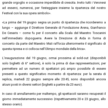
grande orgoglio e occasione imperdibile di crescita. Invito tutti i Veronesi
ad esserci, numerosi, per festeggiare insieme la ripartenza del nostro
Festival con la sua opera simbolo».
«La prima del 19 giugno segna un punto di ripartenza che ricorderemo a
lungo – aggiunge il Direttore Generale di Fondazione Arena, Gianfranco
De Cesaris – come fu per il concerto alla Scala del Maestro Toscanini
nell’immediato dopoguerra. Avere la Direzione di Aida in forma di
concerto da parte del Maestro Muti rafforza ulteriormente il significato di
questa ripresa e ci colloca nell’Olimpo mondiale della lirica».
L’inaugurazione del 19 giugno, ormai prossima al sold-out (disponibili
solo biglietti di 6° settore), è solo la prima di due rappresentazioni, per
permettere ad un numero di spettatori più ampio possibile di essere
presenti a questo significativo momento di ripartenza: per la serata di
replica, martedì 22 giugno sempre alle 20:45, sono disponibili ancora
alcuni posti in diversi settori (biglietti a partire da 23 euro).
In caso di annullamento per maltempo, gli spettacoli saranno recuperati il
giorno immediatamente successivo (rispettivamente 20 e 23 giugno, allo
stesso orario).