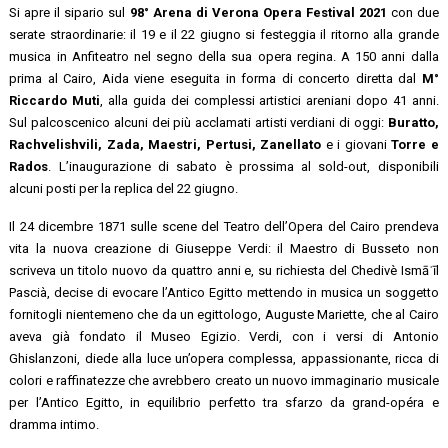
Si apre il sipario sul
98° Arena di Verona Opera Festival 2021
con due
serate straordinarie: il 19 e il 22 giugno si festeggia il ritorno alla grande
musica in Anfiteatro nel segno della sua opera regina. A 150 anni dalla
prima al Cairo, Aida viene eseguita in forma di concerto diretta dal
M°
Riccardo Muti
, alla guida dei complessi artistici areniani dopo 41 anni.
Sul palcoscenico alcuni dei più acclamati artisti verdiani di oggi:
Buratto,
Rachvelishvili, Zada, Maestri, Pertusi, Zanellato
e i giovani
Torre e
Rados
. L’inaugurazione di sabato è prossima al sold-out, disponibili
alcuni posti per la replica del 22 giugno.
Il 24 dicembre 1871 sulle scene del Teatro dell’Opera del Cairo prendeva
vita la nuova creazione di Giuseppe Verdi: il Maestro di Busseto non
scriveva un titolo nuovo da quattro anni e, su richiesta del Chedivè Ismāʿīl
Pascià, decise di evocare l’Antico Egitto mettendo in musica un soggetto
fornitogli nientemeno che da un egittologo, Auguste Mariette, che al Cairo
aveva già fondato il Museo Egizio. Verdi, con i versi di Antonio
Ghislanzoni, diede alla luce un’opera complessa, appassionante, ricca di
colori e raffinatezze che avrebbero creato un nuovo immaginario musicale
per l’Antico Egitto, in equilibrio perfetto tra sfarzo da grand-opéra e
dramma intimo.