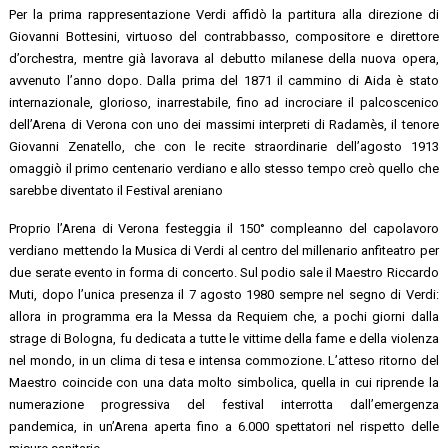
Per la prima rappresentazione Verdi affidò la partitura alla direzione di
Giovanni Bottesini, virtuoso del contrabbasso, compositore e direttore
d’orchestra, mentre già lavorava al debutto milanese della nuova opera,
avvenuto l’anno dopo. Dalla prima del 1871 il cammino di Aida è stato
internazionale, glorioso, inarrestabile, fino ad incrociare il palcoscenico
dell’Arena di Verona con uno dei massimi interpreti di Radamès, il tenore
Giovanni Zenatello, che con le recite straordinarie dell’agosto 1913
omaggiò il primo centenario verdiano e allo stesso tempo creò quello che
sarebbe diventato il Festival areniano
Proprio l’Arena di Verona festeggia il 150° compleanno del capolavoro
verdiano mettendo la Musica di Verdi al centro del millenario anfiteatro per
due serate evento in forma di concerto. Sul podio sale il Maestro Riccardo
Muti, dopo l’unica presenza il 7 agosto 1980 sempre nel segno di Verdi:
allora in programma era la Messa da Requiem che, a pochi giorni dalla
strage di Bologna, fu dedicata a tutte le vittime della fame e della violenza
nel mondo, in un clima di tesa e intensa commozione. L’atteso ritorno del
Maestro coincide con una data molto simbolica, quella in cui riprende la
numerazione progressiva del festival interrotta dall’emergenza
pandemica, in un’Arena aperta fino a 6.000 spettatori nel rispetto delle