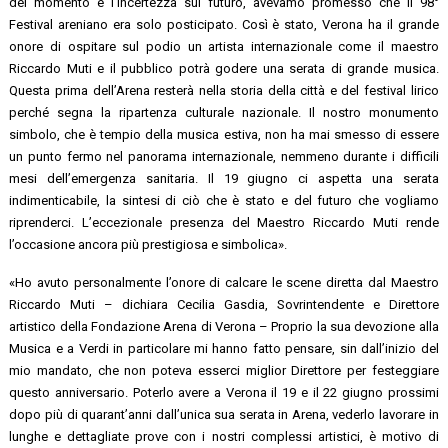
del momento e l’incertezza sul futuro, avevamo promesso che il 98°
Festival areniano era solo posticipato. Così è stato, Verona ha il grande
onore di ospitare sul podio un artista internazionale come il maestro
Riccardo Muti e il pubblico potrà godere una serata di grande musica.
Questa prima dell’Arena resterà nella storia della città e del festival lirico
perché segna la ripartenza culturale nazionale. Il nostro monumento
simbolo, che è tempio della musica estiva, non ha mai smesso di essere
un punto fermo nel panorama internazionale, nemmeno durante i difficili
mesi dell’emergenza sanitaria. Il 19 giugno ci aspetta una serata
indimenticabile, la sintesi di ciò che è stato e del futuro che vogliamo
riprenderci. L’eccezionale presenza del Maestro Riccardo Muti rende
l’occasione ancora più prestigiosa e simbolica».
«Ho avuto personalmente l’onore di calcare le scene diretta dal Maestro
Riccardo Muti – dichiara Cecilia Gasdia, Sovrintendente e Direttore
artistico della Fondazione Arena di Verona – Proprio la sua devozione alla
Musica e a Verdi in particolare mi hanno fatto pensare, sin dall’inizio del
mio mandato, che non poteva esserci miglior Direttore per festeggiare
questo anniversario. Poterlo avere a Verona il 19 e il 22 giugno prossimi
dopo più di quarant’anni dall’unica sua serata in Arena, vederlo lavorare in
lunghe e dettagliate prove con i nostri complessi artistici, è motivo di