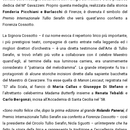
dedica del M° Gavazzeni. Proprio questa medaglia, realizzata dalla storica
Fonderia Picchiani e Barlacchi
di Firenze, è divenuta il simbolo del
Premio Internazionale Tullio Serafin
che verrà quest’anno conferito a
Fiorenza Cossotto.
La Signora Cossotto – il cui nome evoca il repertorio lirico più importante,
i più prestigiosi teatri, compagnie di canto entrate nella leggenda ed i
migliori direttori d’orchestra – è una diretta testimone dell’Arte di Tullio
Serafin, si trovò infatti più volte a collaborare con il celebre Maestro
quand’egli, al termine della sua luminosa carriera, era unanimemente
considerato il “patriarca del melodramma”. La grande interprete fu tra i
protagonisti di alcune storiche incisioni dirette dalla sapiente bacchetta
del Maestro di Cavarzere. Tra esse quella di
Manon Lescaut
, registrata nel
’57 alla Scala, al fianco di
Maria Callas
e
Giuseppe Di Stefano
e
l’altrettanto celeberrima
Madama Butterfly
insieme a
Renata Tebaldi
e
Carlo Bergonzi
, incisa all’Accademia di Santa Cecilia nel ’58.
«
Sono molto felice che, dopo la prima edizione al grande
Rolando Panerai
, il
Premio Internazionale Tullio Serafin
sia conferito a Fiorenza Cossotto
– così
la presidente del Circolo Tullio Serafin, Nicla Sguotti –
un’interprete che ha
fatto la storia della lirica e rappresenta la tradizione e l’eccellenza italiana,