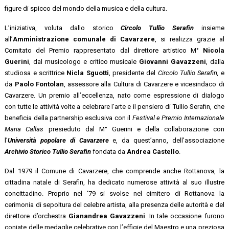
figure di spicco del mondo della musica e della cultura.
L’iniziativa, voluta dallo storico
Circolo Tullio Serafin
insieme
all’
Amministrazione comunale di Cavarzere
, si realizza grazie al
Comitato del Premio rappresentato dal direttore artistico M°
Nicola
Guerini
, dal musicologo e critico musicale
Giovanni Gavazzeni
, dalla
studiosa e scrittrice
Nicla Sguotti
, presidente del
Circolo Tullio Serafin,
e
da
Paolo Fontolan
, assessore alla Cultura di Cavarzere e vicesindaco di
Cavarzere. Un premio all’eccellenza, nato come espressione di dialogo
con tutte le attività volte a celebrare l’arte e il pensiero di Tullio Serafin, che
beneficia della partnership esclusiva con il
Festival e Premio Internazionale
Maria Callas
presieduto dal M° Guerini e della collaborazione con
l’
Università popolare di Cavarzere
e, da quest’anno, dell’associazione
Archivio Storico Tullio Serafin
fondata da
Andrea Castello
.
Dal 1979 il Comune di Cavarzere, che comprende anche Rottanova, la
cittadina natale di Serafin, ha dedicato numerose attività al suo illustre
concittadino. Proprio nel ‘79 si svolse nel cimitero di Rottanova la
cerimonia di sepoltura del celebre artista, alla presenza delle autorità e del
direttore d’orchestra
Gianandrea Gavazzeni
. In tale occasione furono
coniate delle medaglie celebrative con l’effigie del Maestro e una preziosa