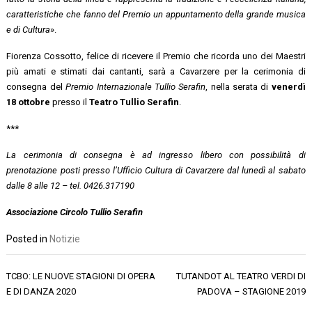
caratteristiche che fanno del Premio un appuntamento della grande musica
e di Cultura
».
Fiorenza Cossotto, felice di ricevere il Premio che ricorda uno dei Maestri
più amati e stimati dai cantanti, sarà a Cavarzere per la cerimonia di
consegna del
Premio Internazionale Tullio Serafin
, nella serata di
venerdì
18 ottobre
presso il
Teatro Tullio Serafin
.
***
La cerimonia di consegna è ad ingresso libero con possibilità di
prenotazione posti presso l’Ufficio Cultura di Cavarzere dal lunedì al sabato
dalle 8 alle 12 – tel. 0426.317190
Associazione Circolo Tullio Serafin
Posted in
Notizie
Navigazione
TCBO: LE NUOVE STAGIONI DI OPERA
TUTANDOT AL TEATRO VERDI DI
articoli
E DI DANZA 2020
PADOVA – STAGIONE 2019