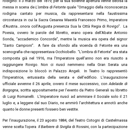
rodigino: il 3 marzo del 1819, per la sua solenne apertura venne decisa la
messa in scena de
L’ombra di Fetonte
quale “Omaggio della riconoscenza
rodigina cantato per musica, da rappresentarsi nella faustissima
circostanza in cui la Sacra Cesarea Maestà Francesco Primo, Imperatore
d’Austria…onora coll’Augusta presenza Sua la Città Regia di Rovigo”. La
Poesia, ovvero le parole del libretto, erano opera dell’Abate Antonio
Sonda, “accademico Concorde”, mentre la musica era opera del signor
“Santo Campioni”. A fare da sfondo alla vicenda di Fetonte era una
scenografia che rappresentava Occhiobello. “L’ombra di Fetonte” era stata
composta già nel 1916, ma l’Imperatore quell’anno non era riuscito a
raggiungere Rovigo. Non ci riuscì nemmeno nella Gran Serata una
indisposizione lo bloccò in Palazzo Angeli. In Teatro lo rappresentò
l’Imperatrice, entusiasta della serata e dell’edificio. L’inaugurazione
ufficiale avvenne il 26 aprile, ovvero il mese successivo, con
Adelaide di
Borgogna
, scritta appositamente per l’evento da Pietro Generali su libretto
di Luigi Romanelli. L’Imperatore riuscì ad ammirare il Sociale solo il 21
luglio e, a leggere dal suo Diario, ne ammirò l’architettura e annotò anche
quanto le donne presenti fossero ben vestite.
Per l’inaugurazione, il 23 agosto 1884, del Teatro Cotogni di Castelmassa
venne scelta l’opera
Il Barbiere di Siviglia
di Rossini, con la partecipazione