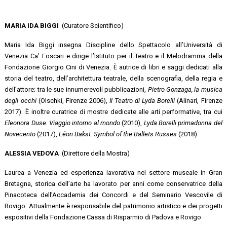
MARIA IDA BIGGI
(Curatore Scientifico)
Maria Ida Biggi insegna Discipline dello Spettacolo all’Università di
Venezia Ca’ Foscari e dirige l’Istituto per il Teatro e il Melodramma della
Fondazione Giorgio Cini di Venezia. È autrice di libri e saggi dedicati alla
storia del teatro, dell’architettura teatrale, della scenografia, della regia e
dell’attore; tra le sue innumerevoli pubblicazioni,
Pietro Gonzaga, la musica
degli occhi
(Olschki, Firenze 2006),
Il Teatro di Lyda Borelli
(Alinari, Firenze
2017). È inoltre curatrice di mostre dedicate alle arti performative, tra cui
Eleonora Duse. Viaggio intorno al mondo
(2010),
Lyda Borelli primadonna del
Novecento
(2017),
Léon Bakst. Symbol of the Ballets Russes
(2018).
ALESSIA VEDOVA
(Direttore della Mostra)
Laurea a Venezia ed esperienza lavorativa nel settore museale in Gran
Bretagna, storica dell’arte ha lavorato per anni come conservatrice della
Pinacoteca dell’Accademia dei Concordi e del Seminario Vescovile di
Rovigo. Attualmente è responsabile del patrimonio artistico e dei progetti
espositivi della Fondazione Cassa di Risparmio di Padova e Rovigo