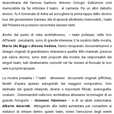
straordinaria del famoso baritono Antonio Cotogni. Esibizione così
memorabile da far intitolare il teatro al cantante. Poi un altro debutto
storico: fu il Comunale di Adria ad accogliere la prima tappa dello storico
tour dei giovanissimi Genesis, Ma di episodi altrettanto memorabili, i teatri
del Polesine ne possono raccontare davvero tanti.
Anche dal punto di vista architettonico, i teatri polesani, nelle loro
differenti peculiarità, sono di grande interesse. E le curatrici della mostra,
Maria Ida Biggi
e
Alessia Vedova
, hanno recuperato documentazioni e
disegni originali di grandissimo interesse e qualità. Altri materiali, preziosi
per valore storico, sono stati proposti alla mostra dai responsabili dei
singoli teatri, tutti direttamente coinvolti nel far rivivere al Roncale le loro
vere e proprie epopee.
La mostra presenta i 7 teatri attraverso documenti originali (affiches,
libretti d’opera spesso autografati dai maggiori compositori, foto
dedicate dai grandi interpreti, diversi e importanti filmati, scenografie,
costumi… Descrivendoli nella loro architettura attraverso le immagini di un
grande fotografo –
Giovanni Hänninen
– e di un abile videomaker,
Alberto Amoretti
. Attingendo alla realtà aumentata per consentire ai
visitatori di entrare dentro questi teatri, vivere l’emozione degli eventi