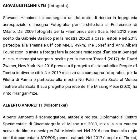
GIOVANNI HÄNNINEN
(fotografo)
Giovanni Hänninen ha conseguito un dottorato di ricerca in Ingegneria
aerospaziale e insegna Fotografia per l’architettura al Politecnico di
Milano. Dal 2009 fotografa per la Filarmonica della Scala. Nel 2012 viene
scelto da Gabriele Basilico per la mostra 20X20 a Casa Testori e nel 2015
partecipa alla Triennale Off con MI-BG 49km. The Josef and Anni Albers
Foundation lo invita a fotografare la propria residenza d’artista in Senegal
e le sue immagini vengono scelte per la mostra Thread (2017) da David
Zwirner, New York. Nel 2018 presenta il progetto d’arte pubblica People of
Tamba in diverse città. Nel 2019 realizza una campagna fotografica per la
Pilotta di Parma e partecipa alla mostra Nei Palchi della Scala al Museo
Teatrale alla Scala. Il suo progetto più recente The Missing Piece (2020) ha
vinto l’Hangar Prize.
ALBERTO AMORETTI
(videomaker)
Alberto Amoretti è sceneggiatore, autore e regista. Diplomato al Centro
Sperimentale di Cinematografa di Milano nel 2010, inizia la sua carriera
scrivendo film tv e serie per RAI e Mediaset. Nel 2016 esordisce alla regia
con il documentario ATOPOS, generi teatranti. Nel 2017 è ospite di Thread,