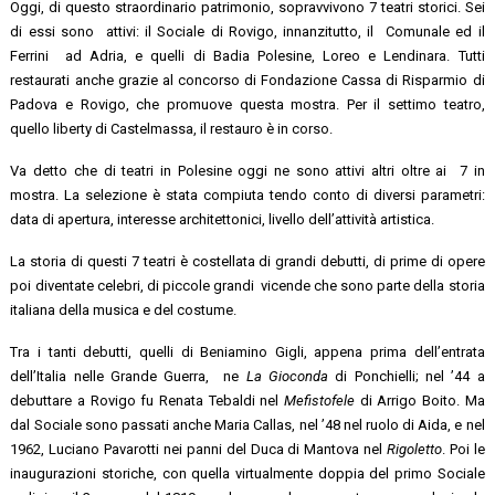
Oggi, di questo straordinario patrimonio, sopravvivono 7 teatri storici. Sei
di essi sono attivi: il Sociale di Rovigo, innanzitutto, il Comunale ed il
Ferrini ad Adria, e quelli di Badia Polesine, Loreo e Lendinara. Tutti
restaurati anche grazie al concorso di Fondazione Cassa di Risparmio di
Padova e Rovigo, che promuove questa mostra. Per il settimo teatro,
quello liberty di Castelmassa, il restauro è in corso.
Va detto che di teatri in Polesine oggi ne sono attivi altri oltre ai 7 in
mostra. La selezione è stata compiuta tendo conto di diversi parametri:
data di apertura, interesse architettonici, livello dell’attività artistica.
La storia di questi 7 teatri è costellata di grandi debutti, di prime di opere
poi diventate celebri, di piccole grandi vicende che sono parte della storia
italiana della musica e del costume.
Tra i tanti debutti, quelli di Beniamino Gigli, appena prima dell’entrata
dell’Italia nelle Grande Guerra, ne
La Gioconda
di Ponchielli; nel ’44 a
debuttare a Rovigo fu Renata Tebaldi nel
Mefistofele
di Arrigo Boito. Ma
dal Sociale sono passati anche Maria Callas, nel ’48 nel ruolo di Aida, e nel
1962, Luciano Pavarotti nei panni del Duca di Mantova nel
Rigoletto
. Poi le
inaugurazioni storiche, con quella virtualmente doppia del primo Sociale