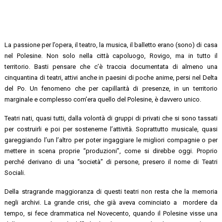
La passione per l’opera, il teatro, la musica, il balletto erano (sono) di casa
nel Polesine. Non solo nella città capoluogo, Rovigo, ma in tutto il
territorio. Basti pensare che c’è traccia documentata di almeno una
cinquantina di teatri, attivi anche in paesini di poche anime, persi nel Delta
del Po. Un fenomeno che per capillarità di presenze, in un territorio
marginale e complesso com’era quello del Polesine, è davvero unico.
Teatri nati, quasi tutti, dalla volontà di gruppi di privati che si sono tassati
per costruirli e poi per sostenerne l’attività. Soprattutto musicale, quasi
gareggiando l’un l’altro per poter ingaggiare le migliori compagnie o per
mettere in scena proprie “produzioni”, come si direbbe oggi. Proprio
perché derivano di una “società” di persone, presero il nome di Teatri
Sociali.
Della stragrande maggioranza di questi teatri non resta che la memoria
negli archivi. La grande crisi, che già aveva cominciato a mordere da
tempo, si fece drammatica nel Novecento, quando il Polesine visse una