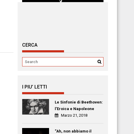
CERCA
I PIU’ LETTI
Le Sinfonie di Beethoven:
l’Eroica e Napoleone
Marzo 21, 2018
“Ah, non abbiamo il