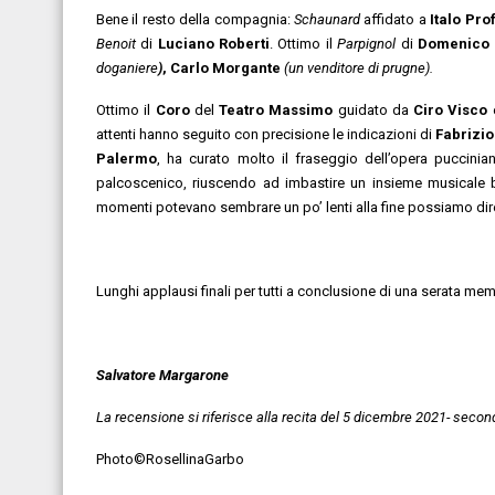
Bene il resto della compagnia:
Schaunard
affidato a
Italo Pro
Benoit
di
Luciano Roberti
. Ottimo il
Parpignol
di
Domenico 
doganiere
)
, Carlo Morgante
(un venditore di prugne).
Ottimo il
Coro
del
Teatro Massimo
guidato da
Ciro Visco
attenti hanno seguito con precisione le indicazioni di
Fabrizio
Palermo
, ha curato molto il fraseggio dell’opera puccinia
palcoscenico, riuscendo ad imbastire un insieme musicale be
momenti potevano sembrare un po’ lenti alla fine possiamo dire
Lunghi applausi finali per tutti a conclusione di una serata memor
Salvatore Margarone
La recensione si riferisce alla recita del 5 dicembre 2021- secon
Photo©RosellinaGarbo