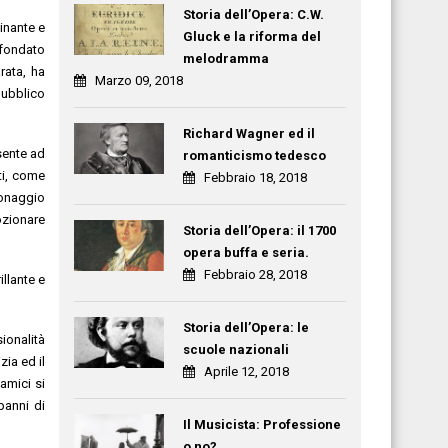
Storia dell’Opera: C.W.
inante e
Gluck e la riforma del
ffondato
melodramma
rata, ha
Marzo 09, 2018
 pubblico
Richard Wagner ed il
esente ad
romanticismo tedesco
ti, come
Febbraio 18, 2018
sonaggio
ozionare
Storia dell’Opera: il 1700
opera buffa e seria.
Febbraio 28, 2018
llante e
Storia dell’Opera: le
ionalità
scuole nazionali
zia ed il
Aprile 12, 2018
 amici si
panni di
Il Musicista: Professione
o no?