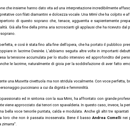
ione che insieme hanno dato vita ad una interpretazione incredibilmente affasc
pretative con filati diamantini e dolcezza vocale. Una
Mimì
che ha colpito e a
l repertorio di questo soprano che, tenace, agguerrita e sapientemente prepa
alità.
Già alla fine della prima aria scroscianti gli applausi che ha ricevuto dal
 soprano.
erfetta, e così è stata fino alla fine dell’opera, che ha portato il pubblico pr
oppiare in lacrime Desirée.
L’abbiamo seguita altre volte in importanti debut
esa la tensione accumulata per lo studio intensivo ed approfondito del per
nche le lacrime, naturalmente di gioia per la soddisfazione di aver fatto em
mente una
Musetta
civettuola ma non stridula vocalmente. Con voce perfetta, bri
 personaggio pucciniano a cui da dignità e femminilità.
appassionato ed in sintonia con la sua Mimi, ha affrontato con grande profess
te viene approcciato dai tenori con spavalderia. In questo caso, invece, la peri
a bella voce tenorile puntata, calda e modulata.
Anche gli altri tre spiantati
ra loro che non è passata inosservata. Bene il basso
Andrea Comelli
nei 
a zimarra
”.