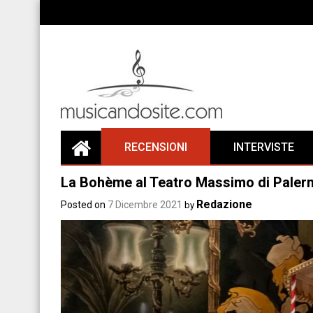
Skip
to
content
RECENSIONI
INTERVISTE
La Bohème al Teatro Massimo di Paler
Redazione
Posted on
7 Dicembre 2021
by