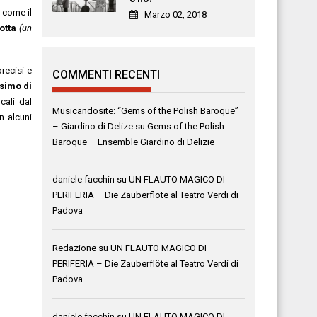
ì come il
Marzo 02, 2018
otta
(un
recisi e
COMMENTI RECENTI
simo di
cali dal
Musicandosite: “Gems of the Polish Baroque”
n alcuni
– Giardino di Delize
su
Gems of the Polish
Baroque – Ensemble Giardino di Delizie
daniele facchin
su
UN FLAUTO MAGICO DI
PERIFERIA – Die Zauberflöte al Teatro Verdi di
Padova
Redazione
su
UN FLAUTO MAGICO DI
PERIFERIA – Die Zauberflöte al Teatro Verdi di
Padova
daniele facchin
su
UN FLAUTO MAGICO DI