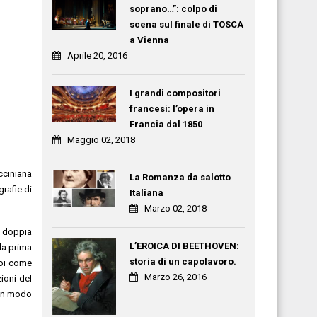
soprano…”: colpo di
scena sul finale di TOSCA
a Vienna
Aprile 20, 2016
I grandi compositori
francesi: l’opera in
Francia dal 1850
Maggio 02, 2018
ucciniana
La Romanza da salotto
rafie di
Italiana
Marzo 02, 2018
i doppia
L’EROICA DI BEETHOVEN:
la prima
storia di un capolavoro.
poi come
Marzo 26, 2016
ioni del
 in modo