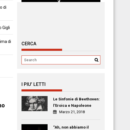
o di
 Gigli
tima di
CERCA
I PIU’ LETTI
Le Sinfonie di Beethoven:
mo
l’Eroica e Napoleone
Marzo 21, 2018
“Ah, non abbiamo il