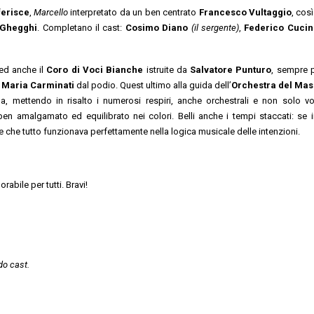
ferisce
,
Marcello
interpretato da un ben centrato
Francesco Vultaggio
, cos
Ghegghi
. Completano il cast:
Cosimo Diano
(il sergente)
,
Federico Cucin
ed anche il
Coro di Voci Bianche
istruite da
Salvatore Punturo
, sempre p
 Maria Carminati
dal podio. Quest ultimo alla guida dell’
Orchestra del Mas
na, mettendo in risalto i numerosi respiri, anche orchestrali e non solo vo
n amalgamato ed equilibrato nei colori. Belli anche i tempi staccati: se i
 che tutto funzionava perfettamente nella logica musicale delle intenzioni.
abile per tutti. Bravi!
do cast.