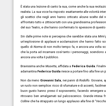
È stata una lezione di canto la sua, come anche la sua recitaz
realista.
La sua voce ha risposto esattamente alle volontà inter
gli scettici che negli anni hanno criticato alcune scelte de
affrontato tutto e zittisce tutti con una grandissima profession
del suo Teatro, e che hanno confermato lo spessore di questo
Sin dalle prime note si percepiva che sarebbe stata una
Mimì
p
un’esplosione di applausi e acclamazioni che hanno fatto sc
quello di
Norma
di non molto tempo fa, e ancora una volta sc
che la porta ad incarnare così tanto i personaggi, scendono a
ancora una volta il pubblico.
Bravissima anche
Musetta
, affidata a
Federica Guida
. Final
adamantina
Federica Guida
riesce a portare fino alla fine un
Non da meno
Giovanni Sala
, nei panni di
Rodolfo
. Giovane, 
un ruolo non semplice: ricco di sfumature e di accenti, facilmen
buon gusto hanno preso il sopravvento, facendo emergere un
ritrovano ben amalgamati sul palcoscenico. Grande intesa f
Colline
che ha strappato un lungo applauso alla fine di “
Vecchi