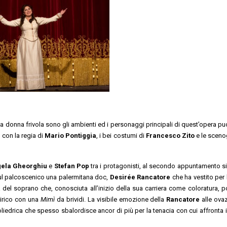
 una donna frivola sono gli ambienti ed i personaggi principali di quest’opera p
con la regia di
Mario Pontiggia
, i bei costumi di
Francesco Zito
e le scenog
ela Gheorghiu
e
Stefan Pop
tra i protagonisti, al secondo appuntamento s
l palcoscenico una palermitana doc,
Desirée Rancatore
che ha vestito per 
ta del soprano che, conosciuta all’inizio della sua carriera come coloratura, 
 lirico con una
Mimì
da brividi.
La visibile emozione della
Rancatore
alle ovaz
edrica che spesso sbalordisce ancor di più per la tenacia con cui affronta