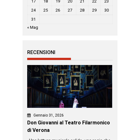
17
18
19
20
21
22
23
24
25
26
27
28
29
30
31
« Mag
RECENSIONI
Gennaio 31, 2026
Don Giovanni al Teatro Filarmonico
di Verona