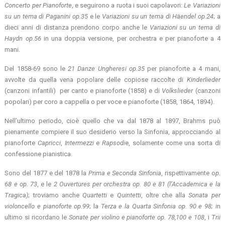
Concerto per Pianoforte
, e seguirono a ruota i suoi capolavori:
Le Variazioni
su un tema di Paganini op.35
e le
Variazioni su un tema di Häendel op.24
; a
dieci anni di distanza prendono corpo anche le
Variazioni su un tema di
Haydn op.56
in una doppia versione, per orchestra e per pianoforte a 4
mani.
Del 1858-69 sono le
21 Danze Ungheresi op.35
per pianoforte a 4 mani,
avvolte da quella vena popolare delle copiose raccolte di
Kinderlieder
(canzoni infantili) per canto e pianoforte (1858) e di
Volkslieder
(canzoni
popolari) per coro a cappella o per voce e pianoforte (1858, 1864, 1894).
Nell’ultimo periodo, cioè quello che va dal 1878 al 1897, Brahms può
pienamente compiere il suo desiderio verso la Sinfonia, approcciando al
pianoforte
Capricci
,
Intermezzi
e
Rapsodi
e, solamente come una sorta di
confessione pianistica.
Sono del 1877 e del 1878 la
Prima e Seconda Sinfonia
, rispettivamente o
p.
68 e op. 73
, e le
2 Ouvertures per orchestra op. 80 e 81 (l’Accademica e la
Tragica)
; troviamo anche
Quartetti
e
Quintetti
, oltre che alla
Sonata per
violoncello e pianoforte op.99
; la
Terza e la Quarta Sinfonia op. 90 e 98; i
n
ultimo si ricordano le
Sonate per violino e pianoforte op. 78,100 e 108
, i
Trii