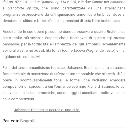
dell’op. 87 e 101
, i due
Quintetti op.114 e 115
, e le due
Sonate per clarinetto
e pianoforte op.120
, che sono caratterizzate da una straordinaria
pregnanza espressiva e da un’inquietudine armonica e timbrica, dove si
denotano le ultime e forse più alte espressioni di tutta l’arte brahmsiana.
Ascoltando le sue opere possiamo dunque osservare quanto Brahms sia
stato molto più vicino a Wagner che a Beethoven di quanto egli stesso
pensasse, per la tortuosità e l’ampiezza dei giri armonici, soventemente
spinti alle estreme possibilità tonali (come faceva Wagner del resto) e mai
rigidamente conclusivi.
Perla del tardo romanticismo tedesco, Johannes Brahms rimarrà un autore
fondamentale di transizione di un’epoca intramontabile che sfocerà, di lì a
breve, in scombussolamenti tonali e formali che vedranno emergere
compositori di spicco, tra cui l’ormai celeberrimo Richard Strauss, le cui
innovazioni stilistico-armoniche, ancora oggi si ascoltano molto volentieri
nelle composizioni.
Johannes Brahms: la ricerca di uno stile.
Posted in
Biografie