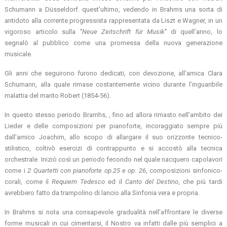
Schumann a Düsseldorf. quest’ultimo, vedendo in Brahms una sorta di
antidoto alla corrente progressista rappresentata da Liszt e Wagner, in un
vigoroso articolo sulla
“Neue Zeitschrift f
ür Musik”
di quell’anno, lo
segnalò al pubblico come una promessa della nuova generazione
musicale.
Gli anni che seguirono furono dedicati, con devozione, all’amica Clara
Schumann, alla quale rimase costantemente vicino durante l’inguaribile
malattia del marito Robert (1854-56).
In questo stesso periodo Bramhs, , fino ad allora rimasto nell’ambito dei
Lieder e delle composizioni per pianoforte, incoraggiato sempre più
dall’amico Joachim, allo scopo di allargare il suo orizzonte tecnico-
stilistico, coltivò esercizi di contrappunto e si accostò alla tecnica
orchestrale. Iniziò così un periodo fecondo nel quale nacquero capolavori
come i
2 Quartetti con pianoforte op.25 e op. 26
, composizioni sinfonico-
corali, come il
Requiem Tedesco
ed il
Canto del Destino
, che più tardi
avrebbero fatto da trampolino di lancio alla Sinfonia vera e propria.
In Brahms si nota una consapevole gradualità nell’affrontare le diverse
forme musicali in cui cimentarsi, il Nostro va infatti dalle più semplici a