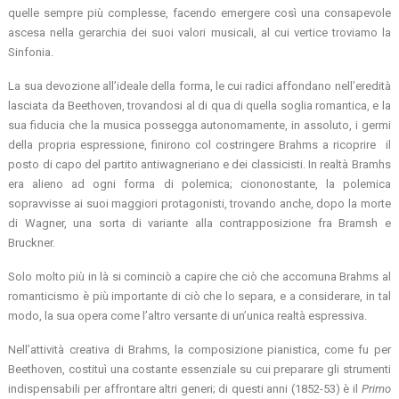
quelle sempre più complesse, facendo emergere così una consapevole
ascesa nella gerarchia dei suoi valori musicali, al cui vertice troviamo la
Sinfonia.
La sua devozione all’ideale della forma, le cui radici affondano nell’eredità
lasciata da Beethoven, trovandosi al di qua di quella soglia romantica, e la
sua fiducia che la musica possegga autonomamente, in assoluto, i germi
della propria espressione, finirono col costringere Brahms a ricoprire il
posto di capo del partito antiwagneriano e dei classicisti. In realtà Bramhs
era alieno ad ogni forma di polemica; ciononostante, la polemica
sopravvisse ai suoi maggiori protagonisti, trovando anche, dopo la morte
di Wagner, una sorta di variante alla contrapposizione fra Bramsh e
Bruckner.
Solo molto più in là si cominciò a capire che ciò che accomuna Brahms al
romanticismo è più importante di ciò che lo separa, e a considerare, in tal
modo, la sua opera come l’altro versante di un’unica realtà espressiva.
Nell’attività creativa di Brahms, la composizione pianistica, come fu per
Beethoven, costituì una costante essenziale su cui preparare gli strumenti
indispensabili per affrontare altri generi; di questi anni (1852-53) è il
Primo