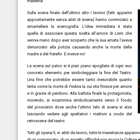
maestria.
Sulla scena finale dell’ultimo atto i tecnici (fatti apparire
appositamente senza abiti di scena) hanno cominciato a
smantellare la scenografia. L’idea immediata è stata
quella di associare questa scelta all’amore di
Loris
che
veniva meno dopo aver scoperto che la sua amata l’aveva
denunciato alla polizia causando anche la morte della
madre e del fratello. E invece no!
La scena sul palco si è pian piano spogliata di ogni suo
concreto elemento per simboleggiare la fine del Teatro.
Una fine che potrebbe essere tanto inesorabile quanto
lenta come la morte di
Fedora
la cui vita finisce per amore
e in grazie di perdono.
Alla battuta finale la protagonista,
morendo, si incammina simbolicamente verso il fondo
del proscenio dove anche l’ultimo telo di scena si alza
lasciando vedere agli spettatori i mattoni a crudo del
retroscena del teatro.
Tutti gli operai lì, in abiti da lavoro, tutte le maestranze appai
di un comunicato, di un appello affinché non muoia la Cultura e 