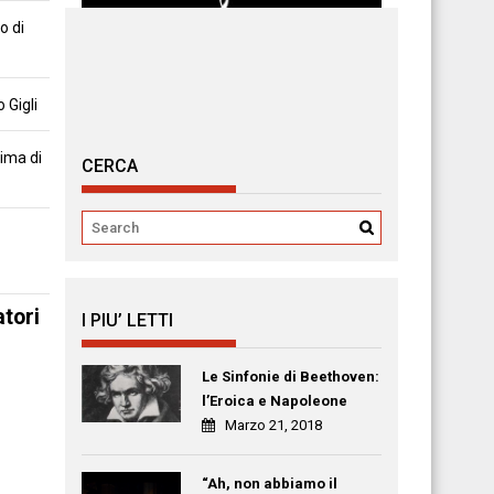
o di
 Gigli
tima di
CERCA
atori
I PIU’ LETTI
Le Sinfonie di Beethoven:
l’Eroica e Napoleone
Marzo 21, 2018
“Ah, non abbiamo il