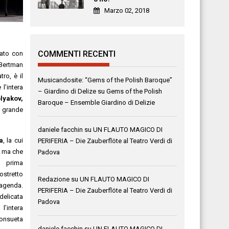
Marzo 02, 2018
COMMENTI RECENTI
tato con
 Bertman
ro, è il
Musicandosite: “Gems of the Polish Baroque”
l’intera
– Giardino di Delize
su
Gems of the Polish
lyakov,
Baroque – Ensemble Giardino di Delizie
a grande
daniele facchin
su
UN FLAUTO MAGICO DI
a
, la cui
PERIFERIA – Die Zauberflöte al Teatro Verdi di
i, ma che
Padova
 prima
ostretto
Redazione
su
UN FLAUTO MAGICO DI
 agenda.
PERIFERIA – Die Zauberflöte al Teatro Verdi di
elicata
Padova
l’intera
consueta
daniele facchin
su
UN FLAUTO MAGICO DI