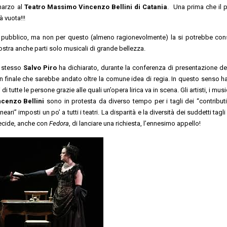
 marzo al
Teatro Massimo Vincenzo Bellini di Catania
.
Una prima che il 
 vuota!!!
e pubblico, ma non per questo (almeno ragionevolmente) la si potrebbe con
ostra anche parti solo musicali di grande bellezza.
o stesso
Salvo Piro
ha dichiarato, durante la conferenza di presentazione de
n finale che sarebbe andato oltre la comune idea di regia. In questo senso ha, 
tutte le persone grazie alle quali un’opera lirica va in scena. Gli artisti, i music
cenzo Bellini
sono in protesta da diverso tempo per i tagli dei “contributi
ari” imposti un po’ a tutti i teatri. La disparità e la diversità dei suddetti tagli 
decide, anche con
Fedora
, di lanciare una richiesta, l’ennesimo appello!