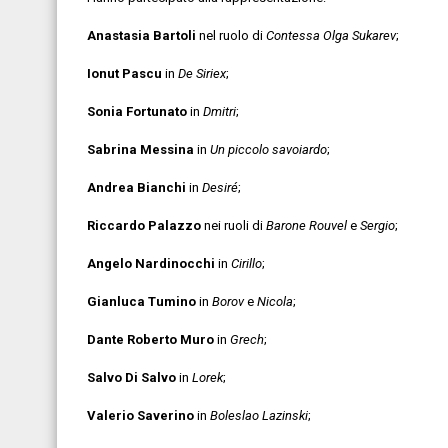
Anastasia Bartoli
nel ruolo di
Contessa Olga Sukarev
;
Ionut Pascu
in
De Siriex
;
Sonia Fortunato
in
Dmitri
;
Sabrina Messina
in
Un piccolo savoiardo
;
Andrea Bianchi
in
Desiré
;
Riccardo Palazzo
nei ruoli di
Barone Rouvel
e
Sergio
;
Angelo Nardinocchi
in
Cirillo
;
Gianluca Tumino
in
Borov
e
Nicola
;
Dante Roberto
Muro
in
Grech
;
Salvo Di Salvo
in
Lorek
;
Valerio Saverino
in
Boleslao
Lazinski
;