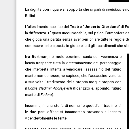
La dignità con il quale si sopporta che si parli di
contributi
e no
Bellini.
L’allestimento scenico del
Teatro “Umberto Giordano”
di Fo
la differenza. E’ quasi inequivocabile, sul palco, l’atmosfera 
che gioca una partita senza aver ben chiare tutte le regole 
conoscere l’intera posta in gioco e tutti gli accadimenti che si i
Ira Bertman
, nel ruolo eponimo, canta con veemenza e
lascia trasparire tutta la determinazione del personaggio
che interpreta. Intenta a vendicare l’assassinio del futuro
marito non conosce, né capisce, che l’assassino vendica
a sua volta il tradimento della propria moglie proprio con
il
Conte Vladimir Andrejevich
(fidanzato e, appunto, futuro
marito di
Fedora
).
Insomma, in una storia di normali e quotidiani tradimenti,
le due parti offese si innamorano provando a leccarsi
vicendevolmente le ferite.