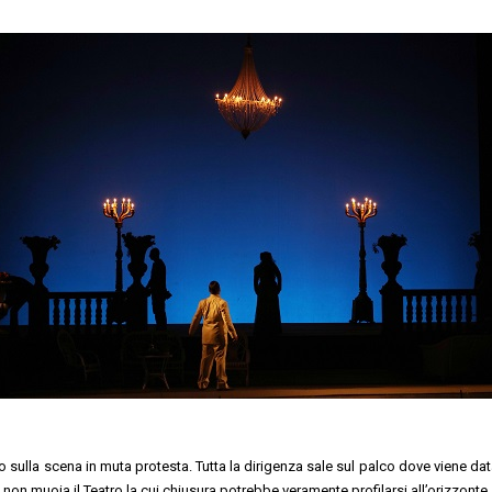
ono sulla scena in muta protesta. Tutta la dirigenza sale sul palco dove viene dat
non muoia il Teatro la cui chiusura potrebbe veramente profilarsi all’orizzonte.