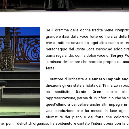
Se il dramma della donna tradita viene interpre
grande enfasi dalla voce forte ed incisiva della
che a tratti ha sovrastato ogni altro suono in teat
personaggio del
Conte Loris Ipanov
ad addolcire 
trama regalando, con la dolce voce di
Sergey Po
la misura dell’amore che sboccia proprio da un
ferita.
Il Direttore d’Orchestra è
Gennaro Cappabianc
direzione gli era stata affidata dal 19 marzo in po
ha sostituito
Daniel Oren
anche alla
rappresentazione, per via di un infortunio che ha c
quest’ultimo a cancellare anche altri impegni in
Una conduzione che ha messo in luce ogni d
sfumatura dei piano e dei forte che colorano 
he, pur in deficit di organico, ha sostenuto e cantato l’intera opera con la 