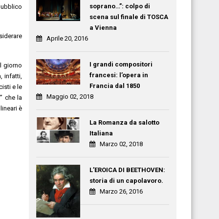
soprano…”: colpo di
pubblico
scena sul finale di TOSCA
a Vienna
siderare
Aprile 20, 2016
I grandi compositori
l giorno
francesi: l’opera in
infatti,
Francia dal 1850
isti e le
Maggio 02, 2018
” che la
lineari è
La Romanza da salotto
Italiana
Marzo 02, 2018
L’EROICA DI BEETHOVEN:
storia di un capolavoro.
Marzo 26, 2016