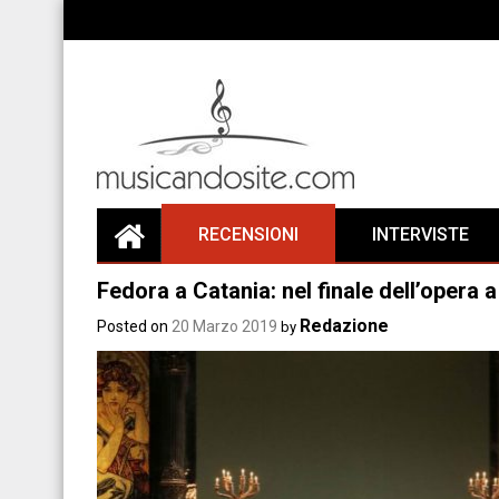
Skip
to
content
RECENSIONI
INTERVISTE
Fedora a Catania: nel finale dell’opera a
Redazione
Posted on
20 Marzo 2019
by