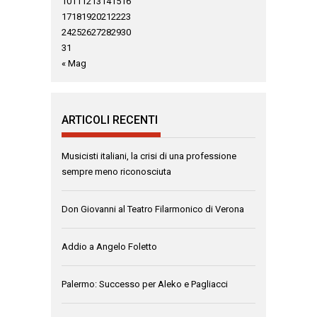
10
11
12
13
14
15
16
17
18
19
20
21
22
23
24
25
26
27
28
29
30
31
« Mag
ARTICOLI RECENTI
Musicisti italiani, la crisi di una professione
sempre meno riconosciuta
Don Giovanni al Teatro Filarmonico di Verona
Addio a Angelo Foletto
Palermo: Successo per Aleko e Pagliacci