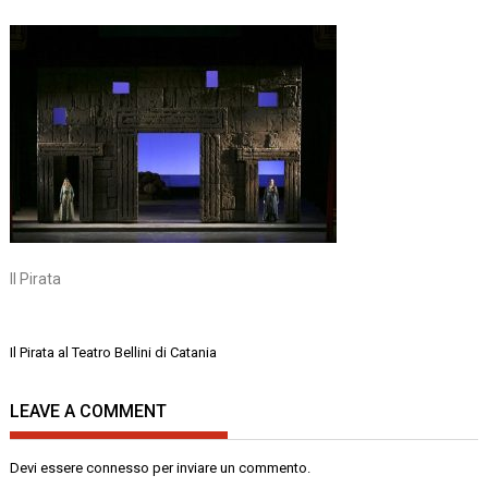
Il Pirata
Navigazione
Il Pirata al Teatro Bellini di Catania
articoli
LEAVE A COMMENT
Devi essere
connesso
per inviare un commento.