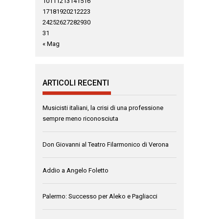
10
11
12
13
14
15
16
17
18
19
20
21
22
23
24
25
26
27
28
29
30
31
« Mag
ARTICOLI RECENTI
Musicisti italiani, la crisi di una professione
sempre meno riconosciuta
Don Giovanni al Teatro Filarmonico di Verona
Addio a Angelo Foletto
Palermo: Successo per Aleko e Pagliacci