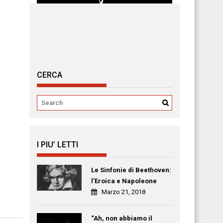
CERCA
I PIU’ LETTI
Le Sinfonie di Beethoven:
l’Eroica e Napoleone
Marzo 21, 2018
“Ah, non abbiamo il